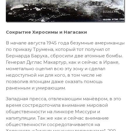
Сокрытие Хиросимы и Нагасаки
В начале августа 1945 года безумные американцы
по приказу Трумена, который тот получил от
Бернарда Баруха., сбросили две атомные бомбы.
Генерал Дуглас Макартур, как и сейчас в Ираке,
мометально оцепил всю эту зону и сделал
недоступной ни для кого, в том числе не
позволив японцам даже оказать помощь
раненным и умирающим.
Западная пресса, отвлекающим манёвром, в это
время состредоточила внимание мировой
общественности на линкоре Миссури и
капитуляции. Так же как и сейчас внимание
общественности сосредотачивается на
Холокосте и "мусульманском терроризме". 200