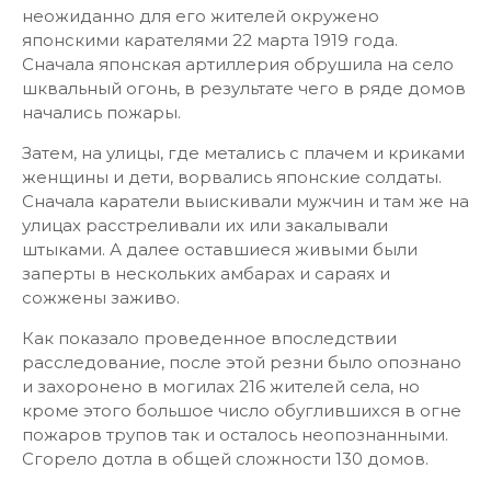
неожиданно для его жителей окружено
японскими карателями 22 марта 1919 года.
Сначала японская артиллерия обрушила на село
шквальный огонь, в результате чего в ряде домов
начались пожары.
Затем, на улицы, где метались с плачем и криками
женщины и дети, ворвались японские солдаты.
Сначала каратели выискивали мужчин и там же на
улицах расстреливали их или закалывали
штыками. А далее оставшиеся живыми были
заперты в нескольких амбарах и сараях и
сожжены заживо.
Как показало проведенное впоследствии
расследование, после этой резни было опознано
и захоронено в могилах 216 жителей села, но
кроме этого большое число обуглившихся в огне
пожаров трупов так и осталось неопознанными.
Сгорело дотла в общей сложности 130 домов.