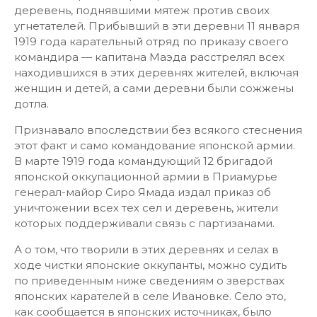
деревень, поднявшими мятеж против своих
угнетателей. Прибывший в эти деревни 11 января
1919 года карательный отряд по приказу своего
командира — капитана Маэда расстрелял всех
находившихся в этих деревнях жителей, включая
женщин и детей, а сами деревни были сожжены
дотла.
Признавало впоследствии без всякого стеснения
этот факт и само командование японской армии.
В марте 1919 года командующий 12 бригадой
японской оккупационной армии в Приамурье
генерал-майор Сиро Ямада издал приказ об
уничтожении всех тех сел и деревень, жители
которых поддерживали связь с партизанами.
А о том, что творили в этих деревнях и селах в
ходе чистки японские оккупанты, можно судить
по приведенным ниже сведениям о зверствах
японских карателей в селе Ивановке. Село это,
как сообщается в японских источниках, было