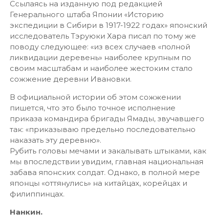
Ссылаясь на изданную под редакцией
Генерального штаба Японии «Историю
экспедиции в Сибири в 1917-1922 годах» японский
исследователь Тэруюки Хара писал по тому же
поводу следующее: «из всех случаев «полной
ликвидации деревень» наиболее крупным по
своим масштабам и наиболее жестоким стало
сожжение деревни Ивановки.
В официальной истории об этом сожжении
пишется, что это было точное исполнение
приказа командира бригады Ямады, звучавшего
так: «приказываю предельно последовательно
наказать эту деревню».
Рубить головы мечами и закалывать штыками, как
мы впоследствии увидим, главная национальная
забава японских солдат. Однако, в полной мере
японцы «оттянулись» на китайцах, корейцах и
филиппинцах.
Нанкин.