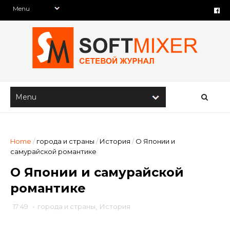
Home
/
города и страны
/
История
/
О Японии и
самурайской романтике
О Японии и самурайской
романтике
17:49
-
города и страны
,
История