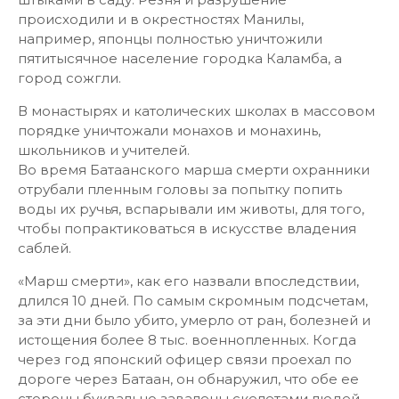
происходили и в окрестностях Манилы,
например, японцы полностью уничтожили
пятитысячное население городка Каламба, а
город сожгли.
В монастырях и католических школах в массовом
порядке уничтожали монахов и монахинь,
школьников и учителей.
Во время Батаанского марша смерти охранники
отрубали пленным головы за попытку попить
воды их ручья, вспарывали им животы, для того,
чтобы попрактиковаться в искусстве владения
саблей.
«Марш смерти», как его назвали впоследствии,
длился 10 дней. По самым скромным подсчетам,
за эти дни было убито, умерло от ран, болезней и
истощения более 8 тыс. военнопленных. Когда
через год японский офицер связи проехал по
дороге через Батаан, он обнаружил, что обе ее
стороны буквально завалены скелетами людей,