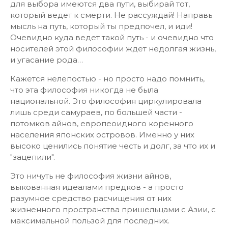
для выбора имеются два пути, выбирай тот,
который ведет к смерти. Не рассуждай! Направь
мысль на путь, который ты предпочел, и иди!
Очевидно куда ведет такой путь - и очевидно что
носителей этой философии ждет недолгая жизнь,
и угасание рода…
Кажется нелепостью - но просто надо помнить,
что эта философия никогда не была
национальной. Это философия циркулировала
лишь среди самураев, по большей части -
потомков айнов, европеоидного коренного
населения японских островов. Именно у них
высоко ценились понятие честь и долг, за что их и
"зацепили".
Это ничуть не философия жизни айнов,
выкованная идеалами предков - а просто
разумное средство расчищения от них
жизненного пространства пришельцами с Азии, с
максимальной пользой для последних.