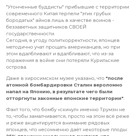
"Утонченные буддисты" прибывшие с территории
современного Китая терпели "этих грубых
бородатых" айнов лишь в качестве воинов -
беззаветных защитников СВОЕЙ
государственности.
Сегодня, в угоду политкорректности, японцев
методично учат прощать американцев, но при
этом вдалбливают и вдалбливают, что из-за
поражения в войне они потеряли Курильские
острова.
Даже в хиросимском музее указано, что
"после
атомной бомбардировки Сталин вероломно
напал на Японию, в результате чего были
отторгнуты законные японские территории"
.
Факт того, что бомбу «скинул» именно Трумэн не
то, чтобы замалчивается, просто на этом всё реже
и реже акцентируется внимание рядовых
японцев, что несомненно даёт некоторые плоды: