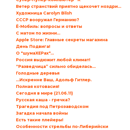
Ветер странствий приятно щекочет ноздри…
Художница Carolyn Blish
СССР вооружал Германию?
Ё-Мобиль: вопросы и ответы
С матом по жизни…
Apple Store: Главные секреты магазина
День Подвига!
О "шумаХЕРах"...
Россия выдюжит любой климат!
“Разведчица” сильно обиделась…
Голодные деревья
…Искренне Ваш, Адольф Гитлер.
Полная котовасия!
Сегодня в мире (21.06.11)
Русская каша - гречка?
Трагедия под Петрозаводском
Загадка начала войны
Есть такие плейеры!
Особенности стрельбы по-Либерийски