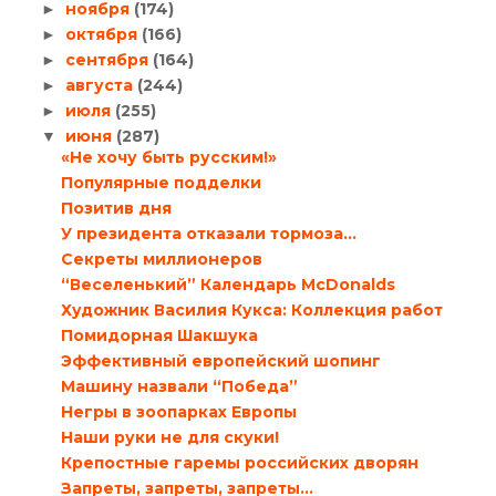
ноября
(174)
►
октября
(166)
►
сентября
(164)
►
августа
(244)
►
июля
(255)
►
июня
(287)
▼
«Не хочу быть русским!»
Популярные подделки
Позитив дня
У президента отказали тормоза…
Секреты миллионеров
“Веселенький” Календарь McDonalds
Художник Василия Кукса: Коллекция работ
Помидорная Шакшука
Эффективный европейский шопинг
Машину назвали “Победа”
Негры в зоопарках Европы
Наши руки не для скуки!
Крепостные гаремы российских дворян
Запреты, запреты, запреты…