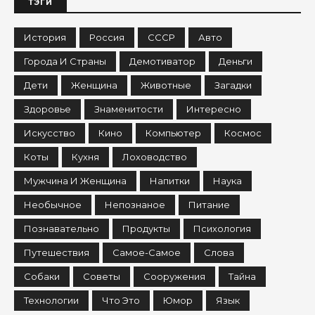
ТЭГИ
История
Россия
СССР
Авто
Города И Страны
Демотиватор
Деньги
Дети
Женщина
Животные
Загадки
Здоровье
Знаменитости
Интересно
Искусство
Кино
Компьютер
Космос
Коты
Кухня
Лоховодство
Мужчина И Женщина
Напитки
Наука
Необычное
Непознаное
Питание
Познавательно
Продукты
Психология
Путешествия
Самое-Самое
Слова
Собаки
Советы
Сооружения
Тайна
Технологии
Что Это
Юмор
Язык