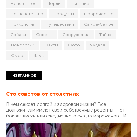
Непознаное
Перлы
Питание
Познавательно
Продукты
Пророчество
Психология
Путешествия
Самое-Самое
Собаки
Советы
Сооружения
Тайна
Технологии
Факты
Фото
Чудеса
Юмор
Язык
ИЗБРАННОЕ
Сто советов от столетних
В чем секрет долгой и здоровой жизни? Все
долгожители имеют свои собственные рецепты — от
бокала виски или ежедневного сна до мороженого. И...