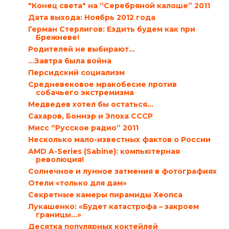
"Конец света" на “Серебряной калоше” 2011
Дата выхода: Ноябрь 2012 года
Герман Стерлигов: Ездить будем как при
Брежневе!
Родителей не выбирают…
…Завтра была война
Персидский социализм
Средневековое мракобесие против
собачьего экстремизма
Медведев хотел бы остаться…
Сахаров, Боннэр и Эпоха СССР
Мисс “Русское радио” 2011
Несколько мало-известных фактов о России
AMD A-Series (Sabine): компьютерная
революция!
Солнечное и лунное затмения в фотографиях
Отели «только для дам»
Секретные камеры пирамиды Хеопса
Лукашенко: «Будет катастрофа – закроем
границы…»
Десятка популярных коктейлей