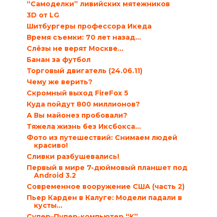
“Самоделки” ливийских мятежников
3D от LG
Шитбургеры профессора Икеда
Время съемки: 70 лет назад...
Слёзы не верят Москве…
Банан за футбол
Торговый двигатель (24.06.11)
Чему же верить?
Скромный выход FireFox 5
Куда пойдут 800 миллионов?
А Вы майонез пробовали?
Тяжела жизнь без Иксбокса…
Фото из путешествий: Снимаем людей
красиво!
Сливки разбушевались!
Первый в мире 7-дюймовый планшет под
Android 3.2
Современное вооружение США (часть 2)
Пьер Карден в Калуге: Модели падали в
кусты…
Супер–Пупер-компьютер “K”