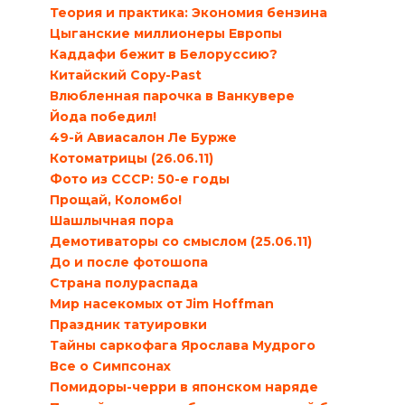
Теория и практика: Экономия бензина
Цыганские миллионеры Европы
Каддафи бежит в Белоруссию?
Китайский Copy-Past
Влюбленная парочка в Ванкувере
Йода победил!
49-й Авиасалон Ле Бурже
Котоматрицы (26.06.11)
Фото из СССР: 50-е годы
Прощай, Коломбо!
Шашлычная пора
Демотиваторы со смыслом (25.06.11)
До и после фотошопа
Страна полураспада
Мир насекомых от Jim Hoffman
Праздник татуировки
Тайны саркофага Ярослава Мудрого
Все о Симпсонах
Помидоры-черри в японском наряде