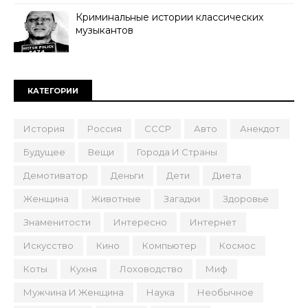
Криминальные истории классических
музыкантов
КАТЕГОРИИ
История
Россия
СССР
Авто
Анекдот
Будущее
Вещи
Города И Страны
Демотиватор
Деньги
Дети
Диета
Женщина
Животные
Загадки
Здоровье
Знаменитости
Интересно
Интернет
Искусство
Кино
Компьютер
Космос
Коты
Кухня
Лоховодство
Миф
Мужчина И Женщина
Наука
Необычное