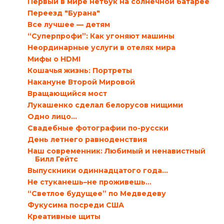
Первый в мире нетбук на солнечной батарее
Переезд "Бурана"
Все лучшее — детям
“Суперпрофи”: Как угоняют машины
Неординарные услуги в отелях мира
Мифы о HDMI
Кошачья жизнь: Портреты
Накануне Второй Мировой
Вращающийся мост
Лукашенко сделал белорусов нищими
Одно лицо…
Свадебные фотографии по-русски
День летнего равноденствия
Наш современник: Любимый и ненавистный
Билл Гейтс
Выпускники одиннадцатого года…
Не стуканешь–не проживешь…
“Светлое будущее” по Медведеву
Фукусима посреди США
Креативные щиты