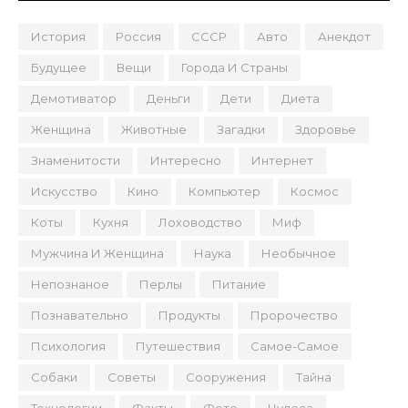
История
Россия
СССР
Авто
Анекдот
Будущее
Вещи
Города И Страны
Демотиватор
Деньги
Дети
Диета
Женщина
Животные
Загадки
Здоровье
Знаменитости
Интересно
Интернет
Искусство
Кино
Компьютер
Космос
Коты
Кухня
Лоховодство
Миф
Мужчина И Женщина
Наука
Необычное
Непознаное
Перлы
Питание
Познавательно
Продукты
Пророчество
Психология
Путешествия
Самое-Самое
Собаки
Советы
Сооружения
Тайна