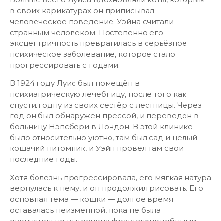
в своих карикатурах он приписывал
человеческое поведение. Уэйна считали
странным человеком. Постепенно его
эксцентричность превратилась в серьёзное
психическое заболевание, которое стало
прогрессировать с годами.
В 1924 году Луис был помещён в
психиатрическую лечебницу, после того как
спустил одну из своих сестёр с лестницы. Через
год он был обнаружен прессой, и переведён в
больницу Нэпсбери в Лондон. В этой клинике
было относительно уютно, там был сад и целый
кошачий питомник, и Уэйн провёл там свои
последние годы.
Хотя болезнь прогрессировала, его мягкая натура
вернулась к нему, и он продолжил рисовать. Его
основная тема — кошки — долгое время
оставалась неизменной, пока не была
окончательно вытеснена фракталоподобными