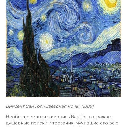
Винсент Ван Гог, «Звездная ночь» (1889)
Необыкновенная живопись Ван Гога отражает
душевные поиски и терзания, мучившие его всю