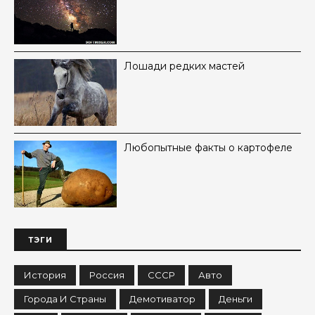
Лошади редких мастей
Любопытные факты о картофеле
ТЭГИ
История
Россия
СССР
Авто
Города И Страны
Демотиватор
Деньги