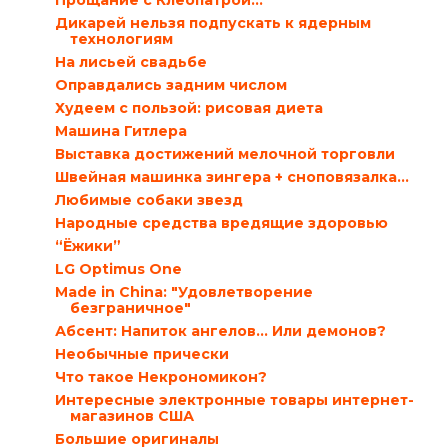
Прощание с Клеопатрой…
Дикарей нельзя подпускать к ядерным
технологиям
На лисьей свадьбе
Оправдались задним числом
Худеем с пользой: рисовая диета
Машина Гитлера
Выставка достижений мелочной торговли
Швейная машинка зингера + сноповязалка...
Любимые собаки звезд
Народные средства вредящие здоровью
“Ёжики”
LG Optimus One
Мade in China: "Удовлетворение
безграничное"
Абсент: Напиток ангелов… Или демонов?
Необычные прически
Что такое Некрономикон?
Интересные электронные товары интернет-
магазинов США
Большие оригиналы