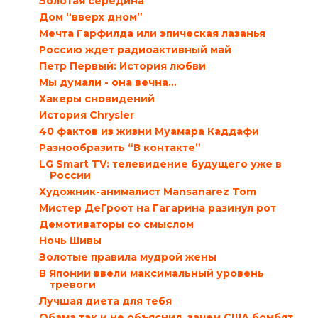
Золотая середина
Дом “вверх дном”
Мечта Гарфилда или эпическая лазанья
Россию ждет радиоактивный май
Петр Первый: История любви
Мы думали - она вечна...
Хакеры сновидений
История Chrysler
40 фактов из жизни Муамара Каддафи
Разнообразить “В контакте”
LG Smart TV: телевидение будущего уже в
России
Художник-анималист Mansanarez Tom
Мистер ДеГроот на Гагарина разинул рот
Демотиваторы со смыслом
Ночь Шивы
Золотые правила мудрой жены
В Японии ввели максимальный уровень
тревоги
Лучшая диета для тебя
Обама так и не объяснил, зачем США бомбят