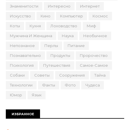
Знаменитости
Интересно
Интернет
Искусство
Кино
Компьютер
Космос
Коты
Кухня
Лоховодство
Миф
Мужчина И Женщина
Наука
Необычное
Непознаное
Перлы
Питание
Познавательно
Продукты
Пророчество
Психология
Путешествия
Самое-Самое
Собаки
Советы
Сооружения
Тайна
Технологии
Факты
Фото
Чудеса
Юмор
Язык
ИЗБРАННОЕ