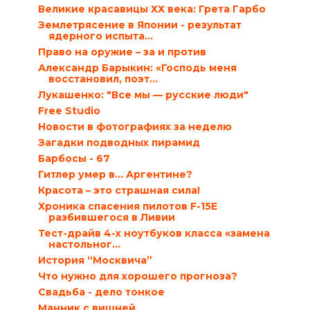
Великие красавицы ХХ века: Грета Гарбо
Землетрясение в Японии - результат
ядерного испыта...
Право на оружие – за и против
Александр Барыкин: «Господь меня
восстановил, поэт...
Лукашенко: "Все мы — русские люди"
Free Studio
Новости в фотографиях за неделю
Загадки подводных пирамид
Барбосы - 67
Гитлер умер в… Аргентине?
Красота – это страшная сила!
Хроника спасения пилотов F-15E
разбившегося в Ливии
Тест-драйв 4-х ноутбуков класса «замена
настольног...
История “Москвича”
Что нужно для хорошего прогноза?
Свадьба - дело тонкое
Манник с вишней