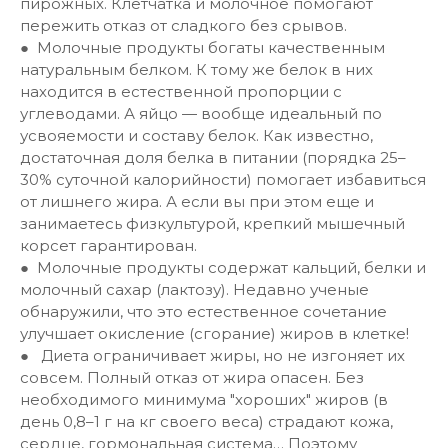
пирожных. Клетчатка и молочное помогают
пережить отказ от сладкого без срывов.
● Молочные продукты богаты качественным
натуральным белком. К тому же белок в них
находится в естественной пропорции с
углеводами. А яйцо — вообще идеальный по
усвояемости и составу белок. Как известно,
достаточная доля белка в питании (порядка 25–
30% суточной калорийности) помогает избавиться
от лишнего жира. А если вы при этом еще и
занимаетесь физкультурой, крепкий мышечный
корсет гарантирован.
● Молочные продукты содержат кальций, белки и
молочный сахар (лактозу). Недавно ученые
обнаружили, что это естественное сочетание
улучшает окисление (сгорание) жиров в клетке!
● Диета ограничивает жиры, но не изгоняет их
совсем. Полный отказ от жира опасен. Без
необходимого минимума "хороших" жиров (в
день 0,8–1 г на кг своего веса) страдают кожа,
сердце, гормональная система… Поэтому