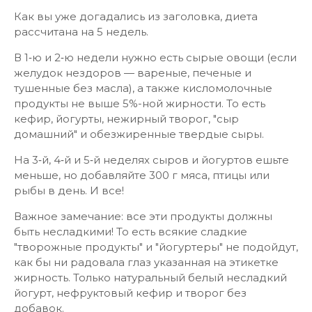
Как вы уже догадались из заголовка, диета
рассчитана на 5 недель.
В 1‑ю и 2‑ю недели нужно есть сырые овощи (если
желудок нездоров — вареные, печеные и
тушенные без масла), а также кисломолочные
продукты не выше 5%-ной жирности. То есть
кефир, йогурты, нежирный творог, "сыр
домашний" и обезжиренные твердые сыры.
На 3‑й, 4‑й и 5‑й неделях сыров и йогуртов ешьте
меньше, но добавляйте 300 г мяса, птицы или
рыбы в день. И все!
Важное замечание: все эти продукты должны
быть несладкими! То есть всякие сладкие
"творожные продукты" и "йогуртеры" не подойдут,
как бы ни радовала глаз указанная на этикетке
жирность. Только натуральный белый несладкий
йогурт, нефруктовый кефир и творог без
добавок.