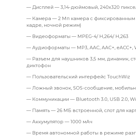
— Дисплей — 3,14-дюймовый, 240х320 пиксе
— Камера — 2 Мп камера с фиксированным 
кадре, ночной режим)
— Видеоформаты — MPEG-4/ H,264/ H,263
— Аудиоформаты — MP3, AAC, AAC+, eACC+,
— Разъем для наушников 3,5 мм, динамик, 
диктофон
— Пользовательский интерфейс TouchWiz
— Ложный звонок, SOS-сообщение, мобильн
— Коммуникации — Bluetooth 3.0, USB 2.0, Wi-F
— Память — 26 МБ встроенной, слот для карт
— Аккумулятор — 1000 мАч
— Время автономной работы в режиме разго