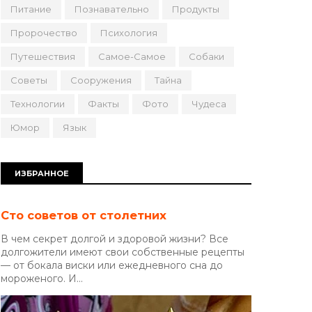
Питание
Познавательно
Продукты
Пророчество
Психология
Путешествия
Самое-Самое
Собаки
Советы
Сооружения
Тайна
Технологии
Факты
Фото
Чудеса
Юмор
Язык
ИЗБРАННОЕ
Сто советов от столетних
В чем секрет долгой и здоровой жизни? Все
долгожители имеют свои собственные рецепты
— от бокала виски или ежедневного сна до
мороженого. И...