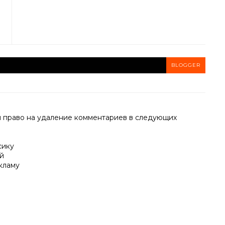
BLOGGER
й право на удаление комментариев в следующих
сику
й
кламу