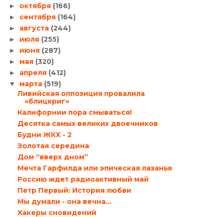
октября
(166)
►
сентября
(164)
►
августа
(244)
►
июля
(255)
►
июня
(287)
►
мая
(320)
►
апреля
(412)
►
марта
(519)
▼
Ливийская оппозиция провалила
«блицкриг»
Калифорнии пора смываться!
Десятка самых великих двоечников
Будни ЖКХ - 2
Золотая середина
Дом “вверх дном”
Мечта Гарфилда или эпическая лазанья
Россию ждет радиоактивный май
Петр Первый: История любви
Мы думали - она вечна...
Хакеры сновидений