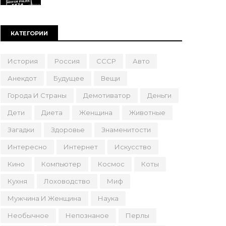
КАТЕГОРИИ
История
Россия
СССР
Авто
Анекдот
Будущее
Вещи
Города И Страны
Демотиватор
Деньги
Дети
Диета
Женщина
Животные
Загадки
Здоровье
Знаменитости
Интересно
Интернет
Искусство
Кино
Компьютер
Космос
Коты
Кухня
Лоховодство
Миф
Мужчина И Женщина
Наука
Необычное
Непознаное
Перлы