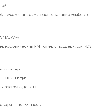
лей
фокусом (панорама, распознавание улыбок в
 WMA, WAV
стереофонический FM тюнер с поддержкой RDS,
ый трекер
i 802.11 b/g/n
ы microSD (до 16 ГБ)
вора — до 9,5 часов