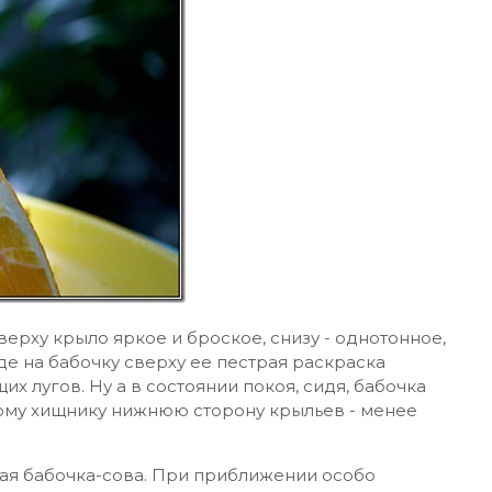
ерху крыло яркое и броское, снизу - однотонное,
де на бабочку сверху ее пестрая раскраска
х лугов. Ну а в состоянии покоя, сидя, бабочка
ному хищнику нижнюю сторону крыльев - менее
мая бабочка-сова. При приближении особо