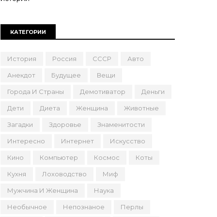
КАТЕГОРИИ
История
Россия
СССР
Авто
Анекдот
Будущее
Вещи
Города И Страны
Демотиватор
Деньги
Дети
Диета
Женщина
Животные
Загадки
Здоровье
Знаменитости
Интересно
Интернет
Искусство
Кино
Компьютер
Космос
Коты
Кухня
Лоховодство
Миф
Мужчина И Женщина
Наука
Необычное
Непознаное
Перлы