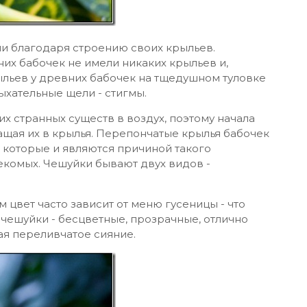
ли благодаря строению своих крыльев.
х бабочек не имели никаких крыльев и,
рыльев у древних бабочек на тщедушном туловке
хательные щели - стигмы.
х странных существ в воздух, поэтому начала
ащая их в крылья. Перепончатые крылья бабочек
 которые и являются причиной такого
екомых. Чешуйки бывают двух видов -
цвет часто зависит от меню гусеницы - что
 чешуйки - бесцветные, прозрачные, отлично
я переливчатое сияние.