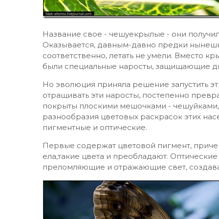
Название свое - чешуекрылые - они получи
Оказывается, давным-давно предки нынешни
соответственно, летать не умели. Вместо к
были специальные наросты, защищающие ды
Но эволюция приняла решение запустить эти
отращивать эти наросты, постепенно превр
покрыты плоскими мешочками - чешуйками,
разнообразия цветовых раскрасок этих нас
пигментные и оптические.
Первые содержат цветовой пигмент, причем 
ела,такие цвета и преобладают. Оптические
преломляющие и отражающие свет, создава