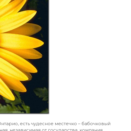
нтарио, есть чудесное местечко – бабочковый
стная, независимая от государства, компания,