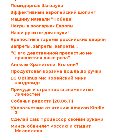
Помидорная Шакшука
Эффективный европейский шопинг
Машину назвали “Победа”
Негры в зоопарках Европы
Наши руки не для скуки!
Крепостные гаремы российских дворян
Запреты, запреты, запреты…
“С его девственной прелестью не
сравниться даже роза”
Ангелы-Хранители: Кто они?
Продуктовая корзина дошла до ручки
LG Optimus Me: Корейский мини
«андроид»
Причуды и странности знаменитых
личностей
Собачьи радости (28.06.11)
Удовольствие от чтения: Amazon Kindle
3
Сделай сам: Процессор своими руками
Минск обвиняет Россию и стыдит
Медведева