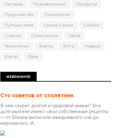
Питание
Познавательно
Продукты
Пророчество
Психология
Путешествия
Самое-Самое
Собаки
Советы
Сооружения
Тайна
Технологии
Факты
Фото
Чудеса
Юмор
Язык
ИЗБРАННОЕ
Сто советов от столетних
В чем секрет долгой и здоровой жизни? Все
долгожители имеют свои собственные рецепты
— от бокала виски или ежедневного сна до
мороженого. И...