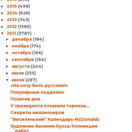
2015
(498)
►
2014
(628)
►
2013
(743)
►
2012
(1585)
►
2011
(3787)
▼
декабря
(184)
►
ноября
(174)
►
октября
(166)
►
сентября
(164)
►
августа
(244)
►
июля
(255)
►
июня
(287)
▼
«Не хочу быть русским!»
Популярные подделки
Позитив дня
У президента отказали тормоза…
Секреты миллионеров
“Веселенький” Календарь McDonalds
Художник Василия Кукса: Коллекция
работ