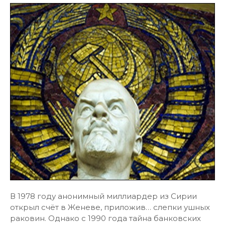
В 1978 году анонимный миллиардер из Сирии
открыл счёт в Женеве, приложив… слепки ушных
раковин. Однако с 1990 года тайна банковских