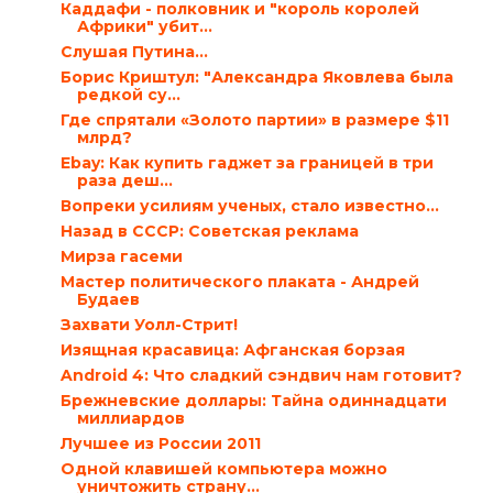
Каддафи - полковник и "король королей
Африки" убит…
Слушая Путина…
Борис Криштул: "Александра Яковлева была
редкой су...
Где спрятали «Золото партии» в размере $11
млрд?
Ebay: Как купить гаджет за границей в три
раза деш...
Вопреки усилиям ученых, стало известно…
Назад в СССР: Советская реклама
Мирза гасеми
Мастер политического плаката - Андрей
Будаев
Захвати Уолл-Стрит!
Изящная красавица: Афганская борзая
Android 4: Что сладкий сэндвич нам готовит?
Брежневские доллары: Тайна одиннадцати
миллиардов
Лучшее из России 2011
Одной клавишей компьютера можно
уничтожить страну…