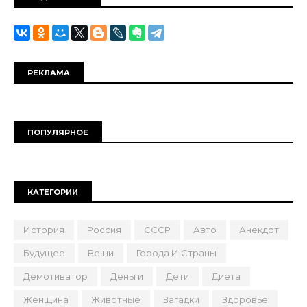
РЕКЛАМА
ПОПУЛЯРНОЕ
КАТЕГОРИИ
История
Россия
СССР
Авто
Анекдот
Будущее
Вещи
Города И Страны
Демотиватор
Деньги
Дети
Диета
Женщина
Животные
Загадки
Здоровье