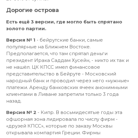
Дорогие острова
Есть ещё 3 версии, где могло быть спрятано
золото партии.
Версия № 1
- бейрутские банки, самые
популярные на Ближнем Востоке.
Предполагается, что там спрятал деньги
президент Ирака Саддам Хусейн, - никто их так и
не нашёл. ЦК КПСС имел финансовое
представительство в Бейруте - Московский
народный банк и проводил через него «нужные»
платежи. Аренду банковских ячеек анонимными
клиентами в Ливане запретили только 3 года
назад.
Версия № 2
- Кипр. В восьмидесятые годы эта
офшорная зона лидировала по числу фирм -
«друзей КПСС», которые по заказу Москвы
открывала компартия Греции. Фирмы