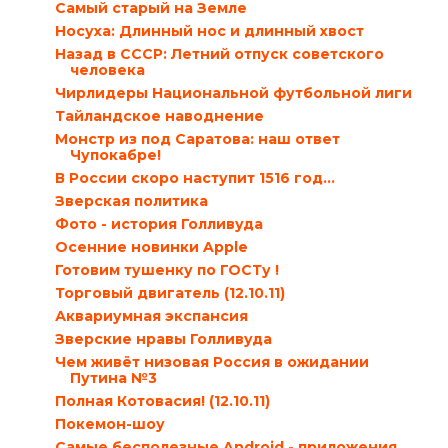
Самый старый на Земле
Носуха: Длинный нос и длинный хвост
Назад в СССР: Летний отпуск советского
человека
Чирлидеры Национальной футбольной лиги
Тайландское наводнение
Монстр из под Саратова: наш ответ
Чупокабре!
В России скоро наступит 1516 год…
Зверская политика
Фото - история Голливуда
Осенние новинки Apple
Готовим тушенку по ГОСТу !
Торговый двигатель (12.10.11)
Аквариумная экспансия
Зверские нравы Голливуда
Чем живёт низовая Россия в ожидании
Путина №3
Полная Котовасия! (12.10.11)
Покемон-шоу
Самые бесполезные Android - приложения