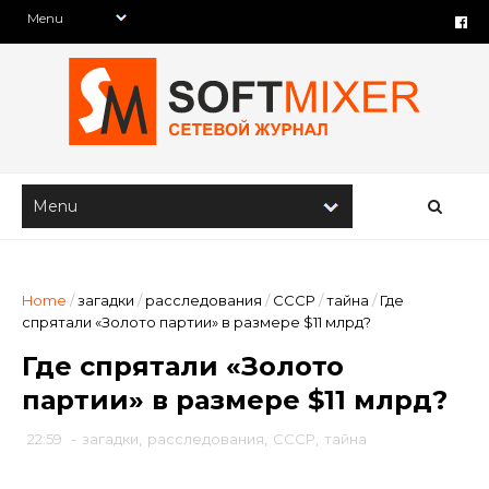
Home
/
загадки
/
расследования
/
СССР
/
тайна
/
Где
спрятали «Золото партии» в размере $11 млрд?
Где спрятали «Золото
партии» в размере $11 млрд?
22:59
-
загадки
,
расследования
,
СССР
,
тайна