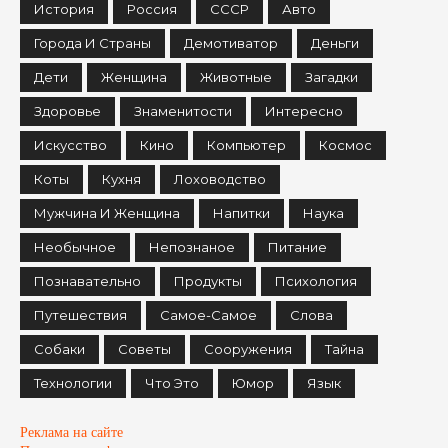
История
Россия
СССР
Авто
Города И Страны
Демотиватор
Деньги
Дети
Женщина
Животные
Загадки
Здоровье
Знаменитости
Интересно
Искусство
Кино
Компьютер
Космос
Коты
Кухня
Лоховодство
Мужчина И Женщина
Напитки
Наука
Необычное
Непознаное
Питание
Познавательно
Продукты
Психология
Путешествия
Самое-Самое
Слова
Собаки
Советы
Сооружения
Тайна
Технологии
Что Это
Юмор
Язык
Реклама на сайте