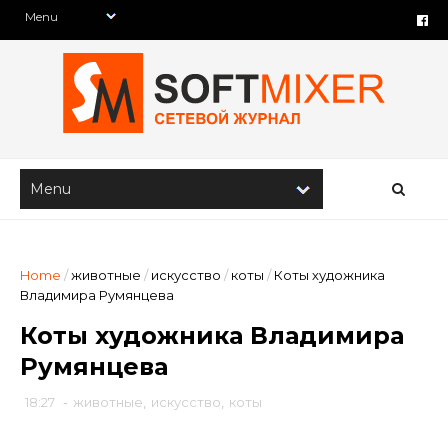
Home
/
животные
/
искусство
/
коты
/
Коты художника
Владимира Румянцева
Коты художника Владимира
Румянцева
18:27
-
животные
,
искусство
,
коты