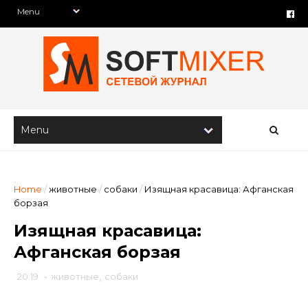
Home
/
животные
/
собаки
/
Изящная красавица: Афганская
борзая
Изящная красавица:
Афганская борзая
20:19
-
животные
,
собаки