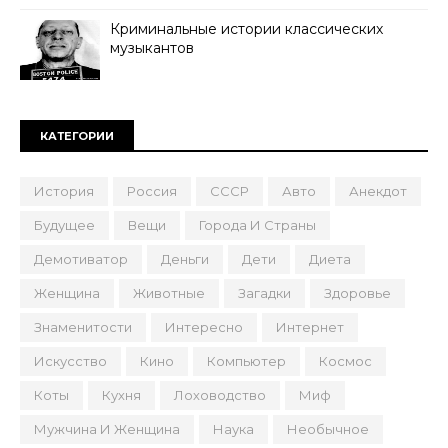
Криминальные истории классических
музыкантов
КАТЕГОРИИ
История
Россия
СССР
Авто
Анекдот
Будущее
Вещи
Города И Страны
Демотиватор
Деньги
Дети
Диета
Женщина
Животные
Загадки
Здоровье
Знаменитости
Интересно
Интернет
Искусство
Кино
Компьютер
Космос
Коты
Кухня
Лоховодство
Миф
Мужчина И Женщина
Наука
Необычное