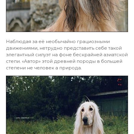
Наблюдая за её необычайно грациозными
движениями, нетрудно представить себе такой
элегантный силуэт на фоне бескрайней азиатской
степи. «Автор» этой древней породы в большей
степени не человек а природа.