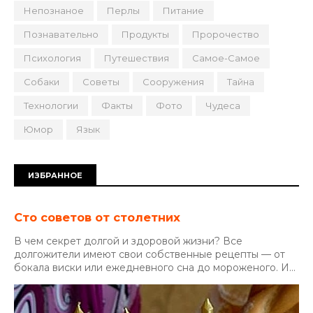
Непознаное
Перлы
Питание
Познавательно
Продукты
Пророчество
Психология
Путешествия
Самое-Самое
Собаки
Советы
Сооружения
Тайна
Технологии
Факты
Фото
Чудеса
Юмор
Язык
ИЗБРАННОЕ
Сто советов от столетних
В чем секрет долгой и здоровой жизни? Все
долгожители имеют свои собственные рецепты — от
бокала виски или ежедневного сна до мороженого. И...