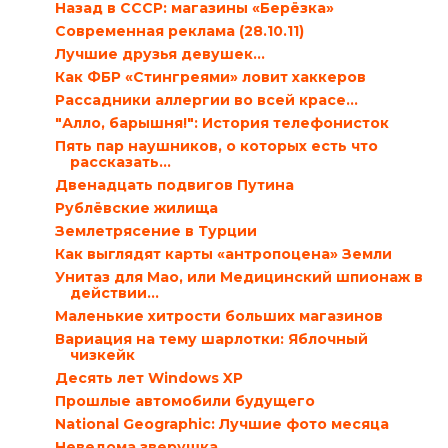
Назад в СССР: магазины «Берёзка»
Современная реклама (28.10.11)
Лучшие друзья девушек…
Как ФБР «Стингреями» ловит хаккеров
Рассадники аллергии во всей красе…
"Алло, барышня!": История телефонисток
Пять пар наушников, о которых есть что
рассказать…
Двенадцать подвигов Путина
Рублёвские жилища
Землетрясение в Турции
Как выглядят карты «антропоцена» Земли
Унитаз для Мао, или Медицинский шпионаж в
действии…
Маленькие хитрости больших магазинов
Вариация на тему шарлотки: Яблочный
чизкейк
Десять лет Windows XP
Прошлые автомобили будущего
National Geographic: Лучшие фото месяца
Неведома зверушка