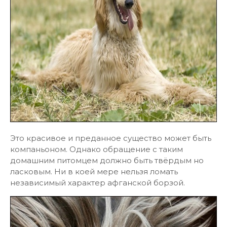
Это красивое и преданное существо может быть
компаньоном. Однако обращение с таким
домашним питомцем должно быть твёрдым но
ласковым. Ни в коей мере нельзя ломать
независимый характер афганской борзой.