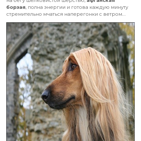
на бегу шелковистой шерстью,
афганская
борзая
, полна энергии и готова каждую минуту
стремительно мчаться наперегонки с ветром…