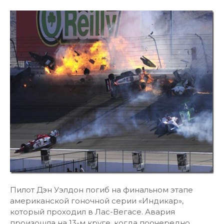
Пилот Дэн Уэлдон погиб на финальном этапе
американской гоночной серии «Индикар»,
который проходил в Лас-Вегасе. Авария
произошла на 13-м круге, когда поочередно