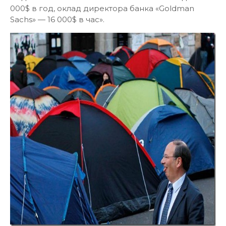
000$ в год, оклад директора банка «Goldman
Sachs» — 16 000$ в час».