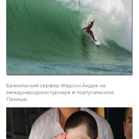
Бразильский серфер Жадсон Андре на
международном турнире в португальском
Пенише.