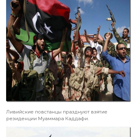
Ливийские повстанцы празднуют взятие
резиденции Муаммара Каддафи.