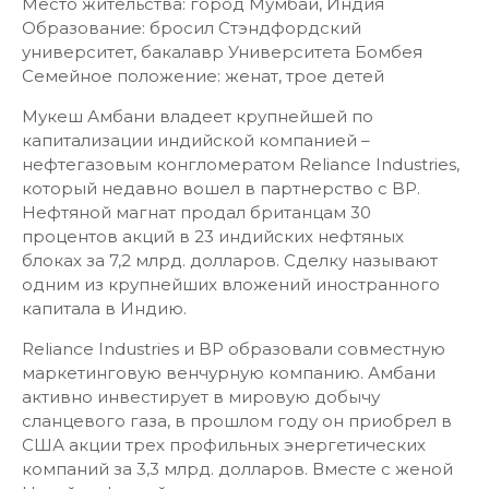
Место жительства: город Мумбай, Индия
Образование: бросил Стэндфордский
университет, бакалавр Университета Бомбея
Семейное положение: женат, трое детей
Мукеш Амбани владеет крупнейшей по
капитализации индийской компанией –
нефтегазовым конгломератом Reliance Industries,
который недавно вошел в партнерство с BP.
Нефтяной магнат продал британцам 30
процентов акций в 23 индийских нефтяных
блоках за 7,2 млрд. долларов. Сделку называют
одним из крупнейших вложений иностранного
капитала в Индию.
Reliance Industries и BP образовали совместную
маркетинговую венчурную компанию. Амбани
активно инвестирует в мировую добычу
сланцевого газа, в прошлом году он приобрел в
США акции трех профильных энергетических
компаний за 3,3 млрд. долларов. Вместе с женой