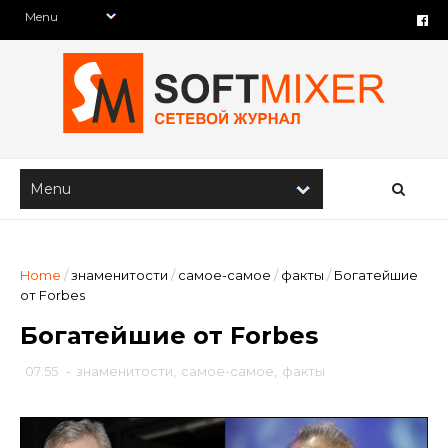
Home
/
знаменитости
/
самое-самое
/
факты
/
Богатейшие
от Forbes
Богатейшие от Forbes
07:55
-
знаменитости
,
самое-самое
,
факты