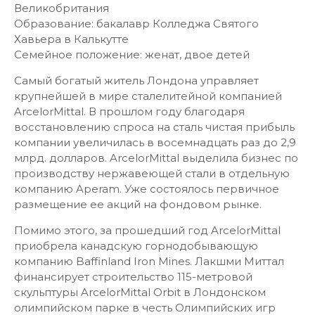
Великобритания
Образование: бакалавр Колледжа Святого
Хавьера в Калькутте
Семейное положение: женат, двое детей
Самый богатый житель Лондона управляет
крупнейшей в мире сталелитейной компанией
ArcelorMittal. В прошлом году благодаря
восстановлению спроса на сталь чистая прибыль
компании увеличилась в восемнадцать раз до 2,9
млрд. долларов. ArcelorMittal выделила бизнес по
производству нержавеющей стали в отдельную
компанию Aperam. Уже состоялось первичное
размещение ее акций на фондовом рынке.
Помимо этого, за прошедший год ArcelorMittal
приобрела канадскую горнодобывающую
компанию Baffinland Iron Mines. Лакшми Миттал
финансирует строительство 115-метровой
скульптуры ArcelorMittal Orbit в Лондонском
олимпийском парке в честь Олимпийских игр