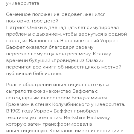
университета
Семейное положение: овдовел, женился
повторно, трое детей
Патриот Омахи в двенадцать лет симулировал
проблемы с дыханием, чтобы вернуться в родной
город из Вашингтона. В столице юный Уоррен
Баффет оказался благодаря своему
переехавшему отцу-конгрессмену. К этому
времени будущий «провидец из Омахи»
перечитал все книги об инвестициях в местной
публичной библиотеке.
Роль в обострении инвестиционного чутья
сыграло также знакомство Баффета с
легендарным инвестором Бенджамином
Грэхемом в стенах Колумбийского университета.
В 1965 году Уоррен Баффет приобрел
текстильную компанию Berkshire Hathaway,
которую затем трансформировал в
инвестиционную. Компания имеет инвестиции в