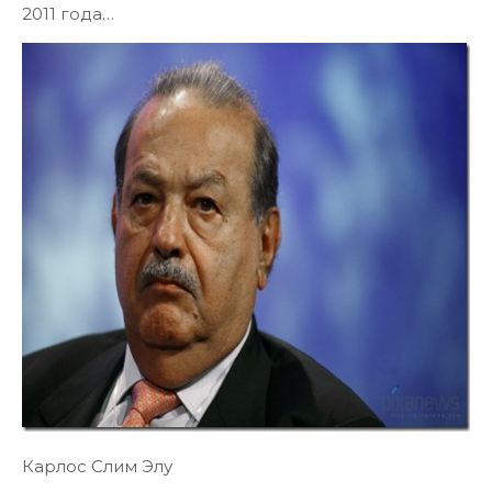
2011 года…
Карлос Слим Элу