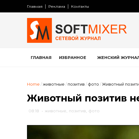
Главная
Реклама
Контакты
ГЛАВНАЯ
ИЗБРАННОЕ
ЖЕНСКИЙ ЖУРНА
Home
/
животные
/
позитив
/
фото
/
Животный позити
Животный позитив н
08:18
-
животные
,
позитив
,
фото