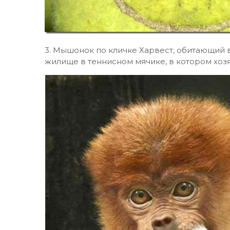
3. Мышонок по кличке Харвест, обитающий 
жилище в теннисном мячике, в котором хо