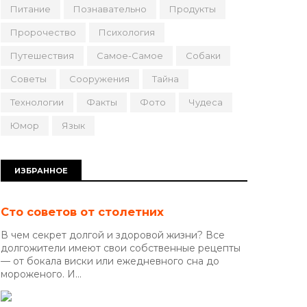
Питание
Познавательно
Продукты
Пророчество
Психология
Путешествия
Самое-Самое
Собаки
Советы
Сооружения
Тайна
Технологии
Факты
Фото
Чудеса
Юмор
Язык
ИЗБРАННОЕ
Сто советов от столетних
В чем секрет долгой и здоровой жизни? Все
долгожители имеют свои собственные рецепты
— от бокала виски или ежедневного сна до
мороженого. И...