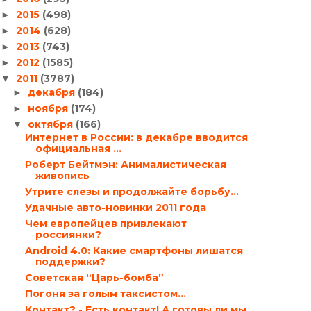
2015
(498)
►
2014
(628)
►
2013
(743)
►
2012
(1585)
►
2011
(3787)
▼
декабря
(184)
►
ноября
(174)
►
октября
(166)
▼
Интернет в России: в декабре вводится
официальная ...
Роберт Бейтмэн: Анималистическая
живопись
Утрите слезы и продолжайте борьбу…
Удачные авто-новинки 2011 года
Чем европейцев привлекают
россиянки?
Android 4.0: Какие смартфоны лишатся
поддержки?
Советская “Царь-бомба”
Погоня за голым таксистом…
Контакт? - Есть контакт! А готовы ли мы