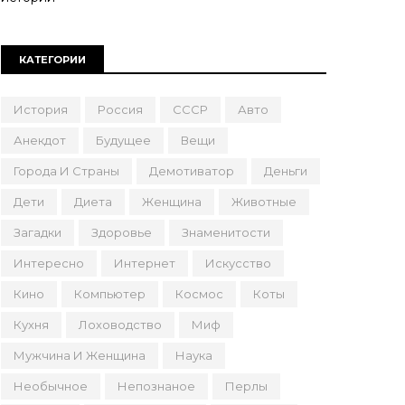
КАТЕГОРИИ
История
Россия
СССР
Авто
Анекдот
Будущее
Вещи
Города И Страны
Демотиватор
Деньги
Дети
Диета
Женщина
Животные
Загадки
Здоровье
Знаменитости
Интересно
Интернет
Искусство
Кино
Компьютер
Космос
Коты
Кухня
Лоховодство
Миф
Мужчина И Женщина
Наука
Необычное
Непознаное
Перлы