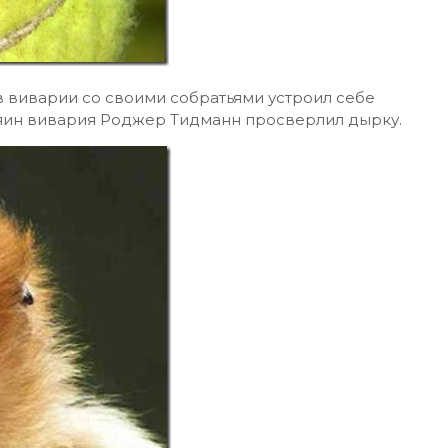
в виварии со своими собратьями устроил себе
зяин вивария Роджер Тидманн просверлил дырку.