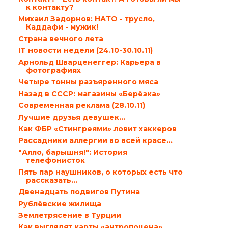
к контакту?
Михаил Задорнов: НАТО - трусло,
Каддафи - мужик!
Страна вечного лета
IT новости недели (24.10-30.10.11)
Арнольд Шварценеггер: Карьера в
фотографиях
Четыре тонны разъяренного мяса
Назад в СССР: магазины «Берёзка»
Современная реклама (28.10.11)
Лучшие друзья девушек…
Как ФБР «Стингреями» ловит хаккеров
Рассадники аллергии во всей красе…
"Алло, барышня!": История
телефонисток
Пять пар наушников, о которых есть что
рассказать…
Двенадцать подвигов Путина
Рублёвские жилища
Землетрясение в Турции
Как выглядят карты «антропоцена»