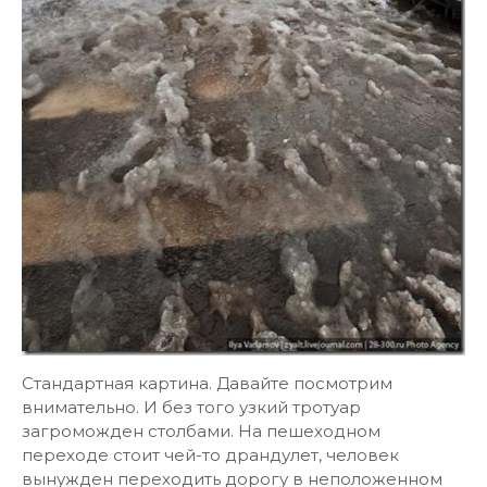
Стандартная картина. Давайте посмотрим
внимательно. И без того узкий тротуар
загроможден столбами. На пешеходном
переходе стоит чей-то драндулет, человек
вынужден переходить дорогу в неположенном