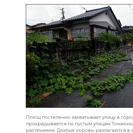
Плющ постепенно захватывает улицу в гор
прокрадывается по пустым улицам Томиоки,
растениями. Дохлые коровы разлагаются в х