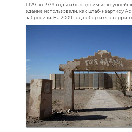
1929 по 1939 годы и был одним из крупней
здание использовали, как штаб-квартиру Ар
забросили. На 2009 год собор и его террит