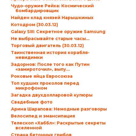
Чудо-оружие Рейха: Космический
бомбардировщик
Найден клад князей Нарышкиных
Котодром (30.03.12)
Galaxy SIII: Секретное оружие Samsung
Не выбрасывайте старые часы…
Торговый двигатель (30.03.12)
Таинственная история корабля-
невидимки
Задорнов: После того как Путин
«замироточил», выпу...
Роковые яйца Евросоюза
Топ худших проколов перед
микрофоном
Загадка двухдолларовой купюры
Свадебные фото
Арина Шарапова: Немодные разговоры
Велосипед и эмансипация
Телескоп «Хаббл»: Раскрытые секреты
вселенной
Страна бетонных грибов