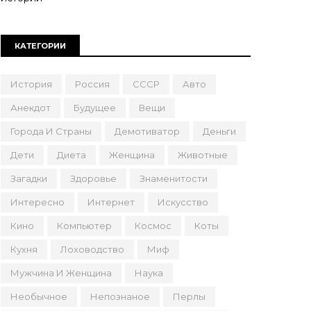
КАТЕГОРИИ
История
Россия
СССР
Авто
Анекдот
Будущее
Вещи
Города И Страны
Демотиватор
Деньги
Дети
Диета
Женщина
Животные
Загадки
Здоровье
Знаменитости
Интересно
Интернет
Искусство
Кино
Компьютер
Космос
Коты
Кухня
Лоховодство
Миф
Мужчина И Женщина
Наука
Необычное
Непознаное
Перлы