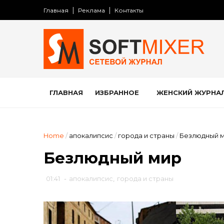
Главная
Реклама
Контакты
ГЛАВНАЯ
ИЗБРАННОЕ
ЖЕНСКИЙ ЖУРНА
Home
/
апокалипсис
/
города и страны
/
Безлюдный 
Безлюдный мир
01:41
-
апокалипсис
,
города и страны