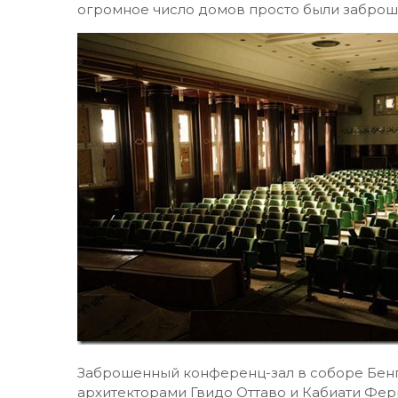
огромное число домов просто были заброш
Заброшенный конференц-зал в соборе Бенг
архитекторами Гвидо Оттаво и Кабиати Фер