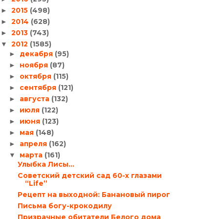
2015
(498)
►
2014
(628)
►
2013
(743)
►
2012
(1585)
▼
декабря
(95)
►
ноября
(87)
►
октября
(115)
►
сентября
(121)
►
августа
(132)
►
июля
(122)
►
июня
(123)
►
мая
(148)
►
апреля
(162)
►
марта
(161)
▼
Улыбка Лисы…
Cоветский детский сад 60-х глазами
“Life”
Рецепт на выходной: Банановый пирог
Письма богу-крокодилу
Призрачные обитатели Белого дома