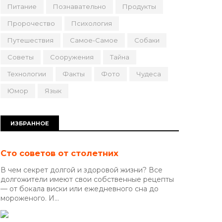
Питание
Познавательно
Продукты
Пророчество
Психология
Путешествия
Самое-Самое
Собаки
Советы
Сооружения
Тайна
Технологии
Факты
Фото
Чудеса
Юмор
Язык
ИЗБРАННОЕ
Сто советов от столетних
В чем секрет долгой и здоровой жизни? Все
долгожители имеют свои собственные рецепты
— от бокала виски или ежедневного сна до
мороженого. И...