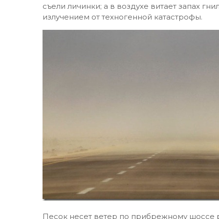
съели личинки; а в воздухе витает запах гн
излучением от техногенной катастрофы.
Песок несет ветер по прибрежному шоссе р