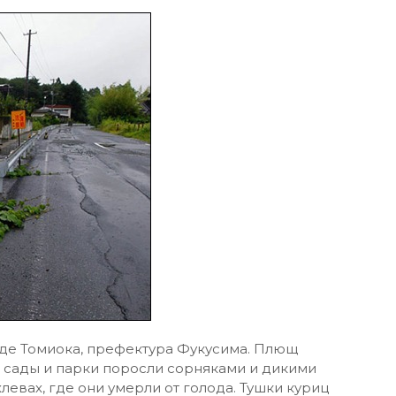
оде Томиока, префектура Фукусима. Плющ
 сады и парки поросли сорняками и дикими
левах, где они умерли от голода. Тушки куриц