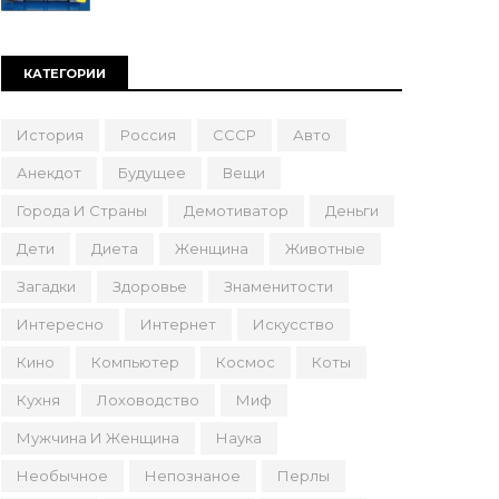
КАТЕГОРИИ
История
Россия
СССР
Авто
Анекдот
Будущее
Вещи
Города И Страны
Демотиватор
Деньги
Дети
Диета
Женщина
Животные
Загадки
Здоровье
Знаменитости
Интересно
Интернет
Искусство
Кино
Компьютер
Космос
Коты
Кухня
Лоховодство
Миф
Мужчина И Женщина
Наука
Необычное
Непознаное
Перлы