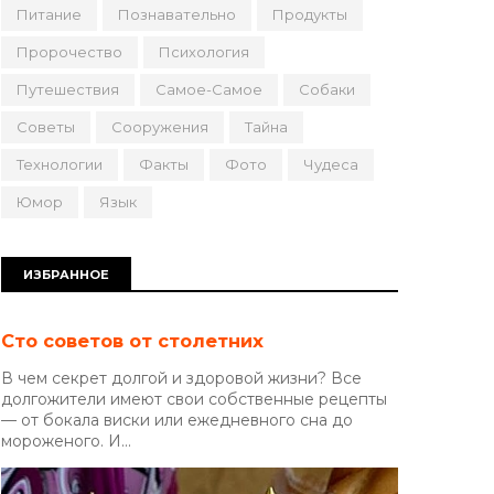
Питание
Познавательно
Продукты
Пророчество
Психология
Путешествия
Самое-Самое
Собаки
Советы
Сооружения
Тайна
Технологии
Факты
Фото
Чудеса
Юмор
Язык
ИЗБРАННОЕ
Сто советов от столетних
В чем секрет долгой и здоровой жизни? Все
долгожители имеют свои собственные рецепты
— от бокала виски или ежедневного сна до
мороженого. И...