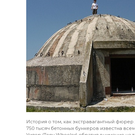
История о том, как экстравагантный фюрер
750 тысяч бетонных бункеров известна все
Уилер (Tony Wheeler) обратил внимание на т