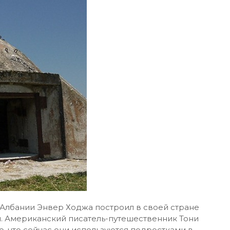
 Албании Энвер Ходжа построил в своей стране
м. Американский писатель-путешественник Тони
о, что сейчас они используются подростками в