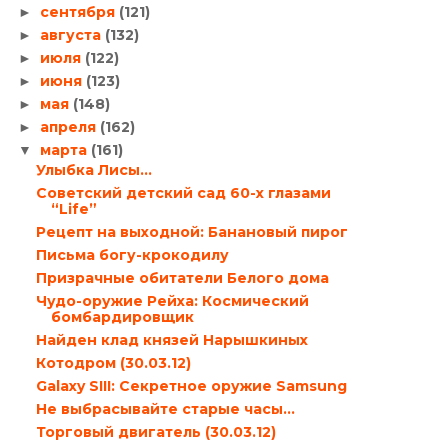
сентября
(121)
►
августа
(132)
►
июля
(122)
►
июня
(123)
►
мая
(148)
►
апреля
(162)
►
марта
(161)
▼
Улыбка Лисы…
Cоветский детский сад 60-х глазами
“Life”
Рецепт на выходной: Банановый пирог
Письма богу-крокодилу
Призрачные обитатели Белого дома
Чудо-оружие Рейха: Космический
бомбардировщик
Найден клад князей Нарышкиных
Котодром (30.03.12)
Galaxy SIII: Секретное оружие Samsung
Не выбрасывайте старые часы…
Торговый двигатель (30.03.12)