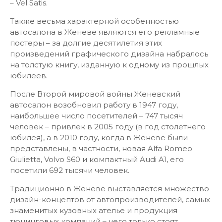
– Vel Satis.
Также весьма характерной особенностью
автосалона в Женеве являются его рекламные
постеры – за долгие десятилетия этих
произведений графического дизайна набралось
на толстую книгу, изданную к одному из прошлых
юбилеев.
После Второй мировой войны Женевский
автосалон возобновил работу в 1947 году,
наибольшее число посетителей – 747 тысяч
человек – привлек в 2005 году (в год столетнего
юбилея), а в 2010 году, когда в Женеве были
представлены, в частности, новая Alfa Romeo
Giulietta, Volvo S60 и компактный Audi A1, его
посетили 692 тысячи человек.
Традиционно в Женеве выставляется множество
дизайн-концептов от автопроизводителей, самых
знаменитых кузовных ателье и продукция
тюнинговых компаний – чего только стоят