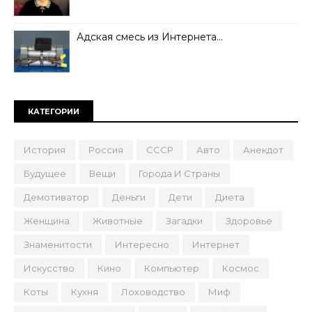
Адская смесь из Интернета…
КАТЕГОРИИ
История
Россия
СССР
Авто
Анекдот
Будущее
Вещи
Города И Страны
Демотиватор
Деньги
Дети
Диета
Женщина
Животные
Загадки
Здоровье
Знаменитости
Интересно
Интернет
Искусство
Кино
Компьютер
Космос
Коты
Кухня
Лоховодство
Миф