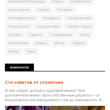
Мужчина И Женщина
Наука
Необычное
Непознаное
Перлы
Питание
Познавательно
Продукты
Пророчество
Психология
Путешествия
Самое-Самое
Собаки
Советы
Сооружения
Тайна
Технологии
Факты
Фото
Чудеса
Юмор
Язык
ИЗБРАННОЕ
Сто советов от столетних
В чем секрет долгой и здоровой жизни? Все
долгожители имеют свои собственные рецепты — от
бокала виски или ежедневного сна до мороженого. И...