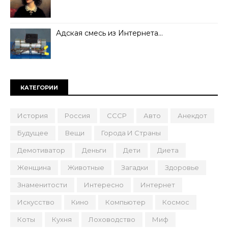
Адская смесь из Интернета…
КАТЕГОРИИ
История
Россия
СССР
Авто
Анекдот
Будущее
Вещи
Города И Страны
Демотиватор
Деньги
Дети
Диета
Женщина
Животные
Загадки
Здоровье
Знаменитости
Интересно
Интернет
Искусство
Кино
Компьютер
Космос
Коты
Кухня
Лоховодство
Миф