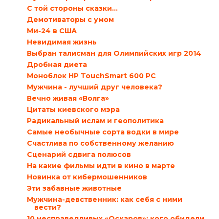
С той стороны сказки…
Демотиваторы с умом
Ми-24 в США
Невидимая жизнь
Выбран талисман для Олимпийских игр 2014
Дробная диета
Моноблок HP TouchSmart 600 PC
Мужчина - лучший друг человека?
Вечно живая «Волга»
Цитаты киевского мэра
Радикальный ислам и геополитика
Самые необычные сорта водки в мире
Счастлива по собственному желанию
Сценарий сдвига полюсов
На какие фильмы идти в кино в марте
Новинка от кибермошенников
Эти забавные животные
Мужчина-девственник: как себя с ними
вести?
10 несправедливых «Оскаров»: кого обидели