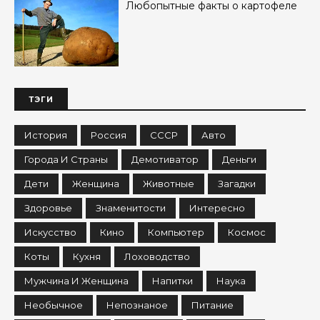
Любопытные факты о картофеле
ТЭГИ
История
Россия
СССР
Авто
Города И Страны
Демотиватор
Деньги
Дети
Женщина
Животные
Загадки
Здоровье
Знаменитости
Интересно
Искусство
Кино
Компьютер
Космос
Коты
Кухня
Лоховодство
Мужчина И Женщина
Напитки
Наука
Необычное
Непознаное
Питание