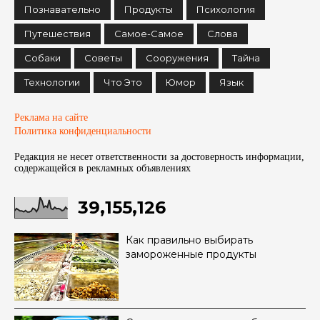
Познавательно
Продукты
Психология
Путешествия
Самое-Самое
Слова
Собаки
Советы
Сооружения
Тайна
Технологии
Что Это
Юмор
Язык
Реклама на сайте
Политика конфиденциальности
Редакция не несет ответственности за достоверность информации,
содержащейся в рекламных объявленияx
39,155,126
Как правильно выбирать
замороженные продукты