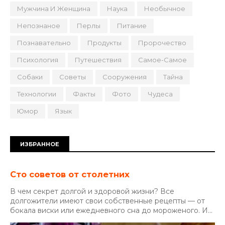
Мужчина И Женщина
Наука
Необычное
Непознаное
Перлы
Питание
Познавательно
Продукты
Пророчество
Психология
Путешествия
Самое-Самое
Собаки
Советы
Сооружения
Тайна
Технологии
Факты
Фото
Чудеса
Юмор
Язык
ИЗБРАННОЕ
Сто советов от столетних
В чем секрет долгой и здоровой жизни? Все
долгожители имеют свои собственные рецепты — от
бокала виски или ежедневного сна до мороженого. И...