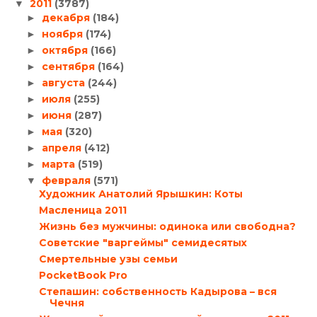
2011
(3787)
▼
декабря
(184)
►
ноября
(174)
►
октября
(166)
►
сентября
(164)
►
августа
(244)
►
июля
(255)
►
июня
(287)
►
мая
(320)
►
апреля
(412)
►
марта
(519)
►
февраля
(571)
▼
Художник Анатолий Ярышкин: Коты
Масленица 2011
Жизнь без мужчины: одинока или свободна?
Советские "варгеймы" семидесятых
Смертельные узы семьи
PocketBook Pro
Степашин: собственность Кадырова – вся
Чечня