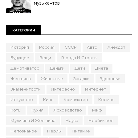
музыкантов
КАТЕГОРИИ
История
Россия
СССР
Авто
Анекдот
Будущее
Вещи
Города И Страны
Демотиватор
Деньги
Дети
Диета
Женщина
Животные
Загадки
Здоровье
Знаменитости
Интересно
Интернет
Искусство
Кино
Компьютер
Космос
Коты
Кухня
Лоховодство
Миф
Мужчина И Женщина
Наука
Необычное
Непознаное
Перлы
Питание