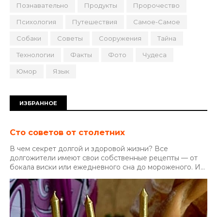
Познавательно
Продукты
Пророчество
Психология
Путешествия
Самое-Самое
Собаки
Советы
Сооружения
Тайна
Технологии
Факты
Фото
Чудеса
Юмор
Язык
ИЗБРАННОЕ
Сто советов от столетних
В чем секрет долгой и здоровой жизни? Все
долгожители имеют свои собственные рецепты — от
бокала виски или ежедневного сна до мороженого. И...