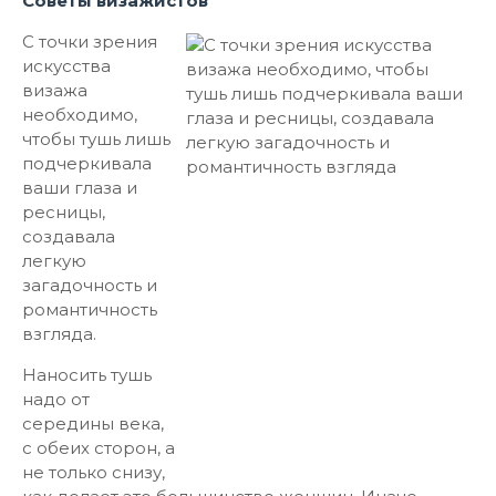
Советы визажистов
С точки зрения
искусства
визажа
необходимо,
чтобы тушь лишь
подчеркивала
ваши глаза и
ресницы,
создавала
легкую
загадочность и
романтичность
взгляда.
Наносить тушь
надо от
середины века,
с обеих сторон, а
не только снизу,