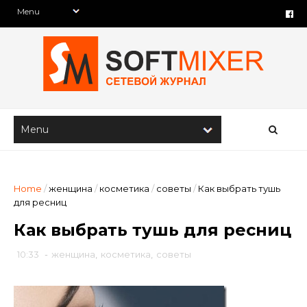
Home
/
женщина
/
косметика
/
советы
/
Как выбрать тушь
для ресниц
Как выбрать тушь для ресниц
10:33
-
женщина
,
косметика
,
советы