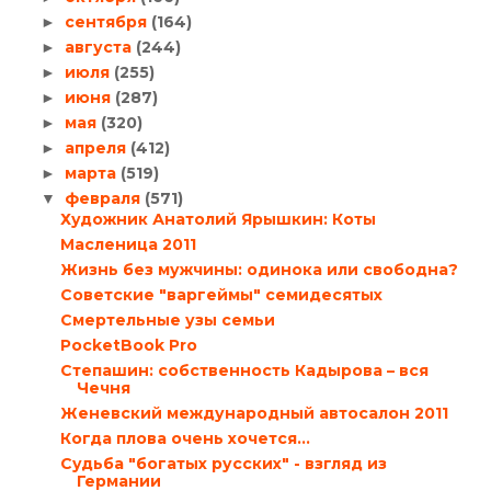
сентября
(164)
►
августа
(244)
►
июля
(255)
►
июня
(287)
►
мая
(320)
►
апреля
(412)
►
марта
(519)
►
февраля
(571)
▼
Художник Анатолий Ярышкин: Коты
Масленица 2011
Жизнь без мужчины: одинока или свободна?
Советские "варгеймы" семидесятых
Смертельные узы семьи
PocketBook Pro
Степашин: собственность Кадырова – вся
Чечня
Женевский международный автосалон 2011
Когда плова очень хочется…
Судьба "богатых русских" - взгляд из
Германии