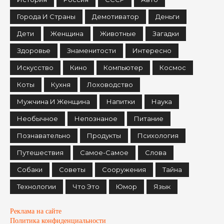
Города И Страны
Демотиватор
Деньги
Дети
Женщина
Животные
Загадки
Здоровье
Знаменитости
Интересно
Искусство
Кино
Компьютер
Космос
Коты
Кухня
Лоховодство
Мужчина И Женщина
Напитки
Наука
Необычное
Непознаное
Питание
Познавательно
Продукты
Психология
Путешествия
Самое-Самое
Слова
Собаки
Советы
Сооружения
Тайна
Технологии
Что Это
Юмор
Язык
Реклама на сайте
Политика конфиденциальности