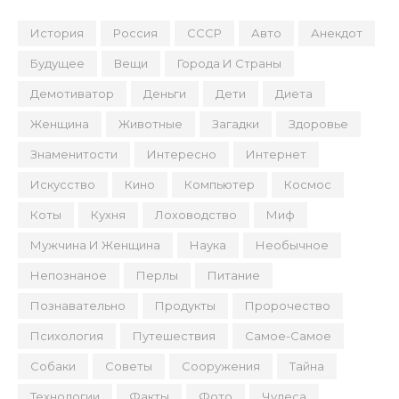
История
Россия
СССР
Авто
Анекдот
Будущее
Вещи
Города И Страны
Демотиватор
Деньги
Дети
Диета
Женщина
Животные
Загадки
Здоровье
Знаменитости
Интересно
Интернет
Искусство
Кино
Компьютер
Космос
Коты
Кухня
Лоховодство
Миф
Мужчина И Женщина
Наука
Необычное
Непознаное
Перлы
Питание
Познавательно
Продукты
Пророчество
Психология
Путешествия
Самое-Самое
Собаки
Советы
Сооружения
Тайна
Технологии
Факты
Фото
Чудеса