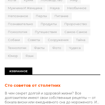
Коты
Кухня
Лоховодство
Миф
Мужчина И Женщина
Наука
Необычное
Непознаное
Перлы
Питание
Познавательно
Продукты
Пророчество
Психология
Путешествия
Самое-Самое
Собаки
Советы
Сооружения
Тайна
Технологии
Факты
Фото
Чудеса
Юмор
Язык
ИЗБРАННОЕ
Сто советов от столетних
В чем секрет долгой и здоровой жизни? Все
долгожители имеют свои собственные рецепты — от
бокала виски или ежедневного сна до мороженого. И...