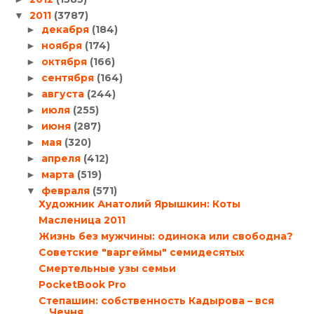
2011
(3787)
▼
декабря
(184)
►
ноября
(174)
►
октября
(166)
►
сентября
(164)
►
августа
(244)
►
июля
(255)
►
июня
(287)
►
мая
(320)
►
апреля
(412)
►
марта
(519)
►
февраля
(571)
▼
Художник Анатолий Ярышкин: Коты
Масленица 2011
Жизнь без мужчины: одинока или свободна?
Советские "варгеймы" семидесятых
Смертельные узы семьи
PocketBook Pro
Степашин: собственность Кадырова – вся
Чечня