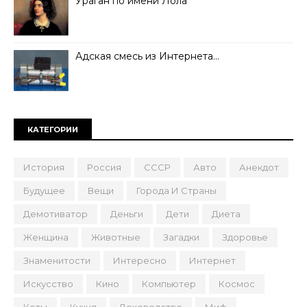
Ураган по имени Лола
Адская смесь из Интернета…
КАТЕГОРИИ
История
Россия
СССР
Авто
Анекдот
Будущее
Вещи
Города И Страны
Демотиватор
Деньги
Дети
Диета
Женщина
Животные
Загадки
Здоровье
Знаменитости
Интересно
Интернет
Искусство
Кино
Компьютер
Космос