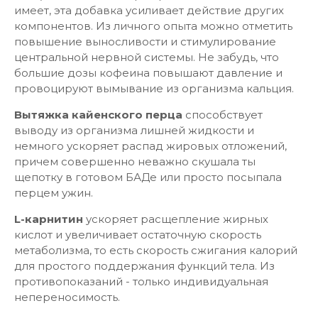
имеет, эта добавка усиливает действие других
компонентов. Из личного опыта можно отметить
повышение выносливости и стимулирование
центральной нервной системы. Не забудь, что
большие дозы кофеина повышают давление и
провоцируют вымывание из организма кальция.
Вытяжка кайенского перца
способствует
выводу из организма лишней жидкости и
немного ускоряет распад жировых отложений,
причем совершенно неважно скушала ты
щепотку в готовом БАДе или просто посыпала
перцем ужин.
L-карнитин
ускоряет расщепление жирных
кислот и увеличивает остаточную скорость
метаболизма, то есть скорость сжигания калорий
для простого поддержания функций тела. Из
противопоказаний - только индивидуальная
непереносимость.