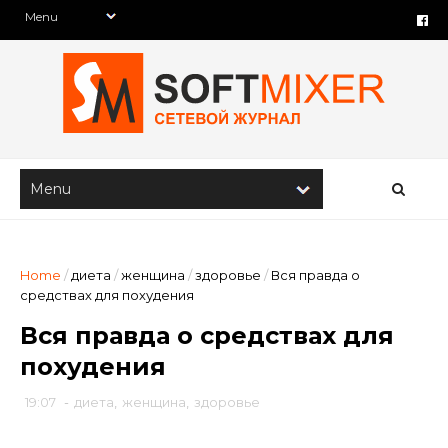
Home
/
диета
/
женщина
/
здоровье
/
Вся правда о
средствах для похудения
Вся правда о средствах для
похудения
19:07
-
диета
,
женщина
,
здоровье