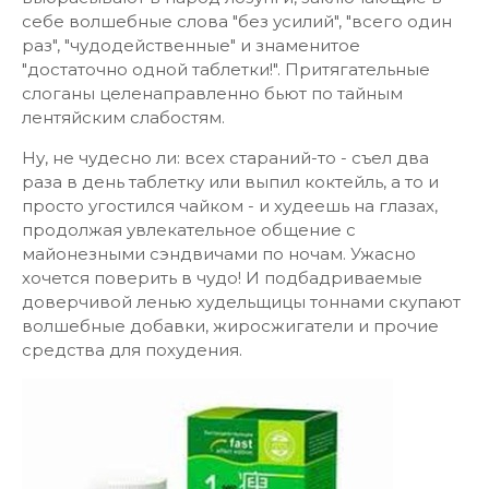
себе волшебные слова "без усилий", "всего один
раз", "чудодейственные" и знаменитое
"достаточно одной таблетки!". Притягательные
слоганы целенаправленно бьют по тайным
лентяйским слабостям.
Ну, не чудесно ли: всех стараний-то - съел два
раза в день таблетку или выпил коктейль, а то и
просто угостился чайком - и худеешь на глазах,
продолжая увлекательное общение с
майонезными сэндвичами по ночам. Ужасно
хочется поверить в чудо! И подбадриваемые
доверчивой ленью худельщицы тоннами скупают
волшебные добавки, жиросжигатели и прочие
средства для похудения.