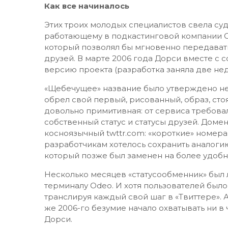
Как все начиналось
Этих троих молодых специалистов свела суд
работающему в подкастинговой компании Od
который позволял бы мгновенно передават
друзей. В марте 2006 года Дорси вместе с
версию проекта (разработка заняла две нед
«Щебечущее» название было утверждено не с
обрел свой первый, рисованный, образ, стоя
довольно примитивная: от сервиса требова
собственный статус и статусы друзей. Домен
косноязычный twttr.com: «короткие» номера
разработчикам хотелось сохранить аналоги
который позже был заменен на более удобн
Несколько месяцев «статусообменник» был 
терминалу Odeo. И хотя пользователей было
транслируя каждый свой шаг в «Твиттере». А
же 2006-го безумие начало охватывать ни в
Дорси.