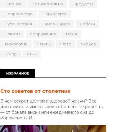
Питание
Познавательно
Продукты
Пророчество
Психология
Путешествия
Самое-Самое
Собаки
Советы
Сооружения
Тайна
Технологии
Факты
Фото
Чудеса
Юмор
Язык
ИЗБРАННОЕ
Сто советов от столетних
В чем секрет долгой и здоровой жизни? Все
долгожители имеют свои собственные рецепты
— от бокала виски или ежедневного сна до
мороженого. И...