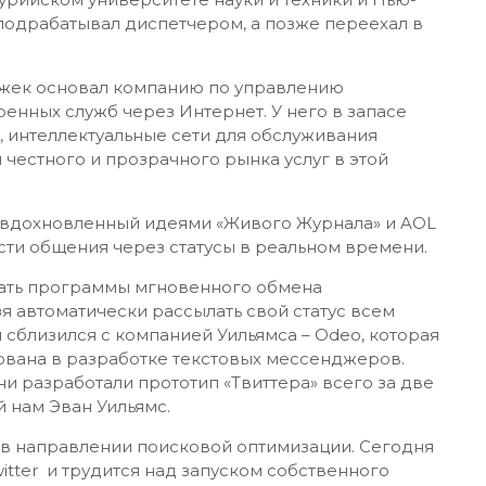
 подрабатывал диспетчером, а позже переехал в
 Джек основал компанию по управлению
ренных служб через Интернет. У него в запасе
, интеллектуальные сети для обслуживания
честного и прозрачного рынка услуг в этой
, вдохновленный идеями «Живого Журнала» и AOL
ости общения через статусы в реальном времени.
вать программы мгновенного обмена
я автоматически рассылать свой статус всем
и сблизился с компанией Уильямса – Odeo, которая
сована в разработке текстовых мессенджеров.
и разработали прототип «Твиттера» всего за две
 нам Эван Уильямс.
 в направлении поисковой оптимизации. Сегодня
itter и трудится над запуском собственного