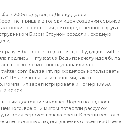
ьба в 2006 году, когда Джеку Дорси,
eo, Inc, пришла в голову идея создания сервиса,
ь короткие сообщения для определенного круга
 сотрудником Бизом Стоуном создали исходную
ели).
разу. В блокноте создателя, где будущий Twitter
ла подпись — my.stat.us. Ведь поначалу идея была
лась только возможность устанавливать
 twitter.com был занят, приходилось использовать
 в США являются пятизначными, так что
ю. Компания зарегистрировала и номер 10958,
ый 40404.
личным достоянием коллег Дорси по подкаст-
 немного, все они мигом потеряли рассудок,
удитория сервиса начала расти. К осени все того
 чем не повинных людей, далеких от «секты» Джека