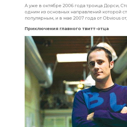
А уже в октябре 2006 года троица Дорси, Ст
одним из основных направлений которой ста
популярным, и в мае 2007 года от Obvious от
Приключения главного твитт-отца