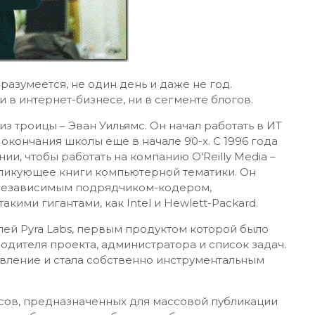
разумеется, не один день и даже не год.
 в интернет-бизнесе, ни в сегменте блогов.
з троицы – Эван Уильямс. Он начал работать в ИТ
 окончания школы еще в начале 90-х. С 1996 года
и, чтобы работать на компанию O'Reilly Media –
убликующее книги компьютерной тематики. Он
л независимым подрядчиком-кодером,
кими гигантами, как Intel и Hewlett-Packard.
елей Pyra Labs, первым продуктом которой было
дителя проекта, администратора и список задач.
авление и стала собственно инструментальным
исов, предназначенных для массовой публикации