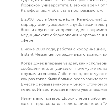
Йоркском университете. В это же время от
Калифорнию, чтобы стать программистом.
В 2000 году в Окленде (штат Калифорния)
маршрутами курьерских служб, такси и экст
были и другие новаторские идеи, например
медицинского оборудования и организация 
сфере.
В июне 2000 года, работая с координацией
Instant Messenger, он задумался о возможн
Когда Джек впервые увидел, как использо
сообщениями, он удивился, почему же нельз
друзьям из списка. Собственно, поэтому он 
как раз тогда была больше всего заинтере
Вместе с новым знакомым Бизом Стоуном он
недели. Инвестировал в идею уже знакомый
Изначально новатор, Дорси сперва работал
же он – председатель совета директоров Tw