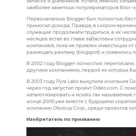
записок и дневников. Кстати, именно Уилья
наиболее заметных популяризаторов блог-к
Первоначально Blogger был полностью бесп
приносил дохода. Правда, в скором времени
служащие продолжали трудиться, в их числе
месяцев встал во главе забастовки сотрудн
компанией, пока не привлек инвестиции от ги
размещать рекламу (blogspot) и появились п
В 2002 году Blogger полностью переписали,
другими компаниями, первой из которых был
В 2003 году Pyra Labs выкупила компания Go
через год запустил проект Odeo.com. С по
каталогизировать и искать так называемые 
конце 2006 уже вместе с будущими соратн
компанию Obvious Corp., среди проектов ко
Изобретатель по призванию