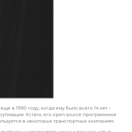
ще в 1990 году, когда ему было всего 14 лет –
утизации. Кстати, его open source-программное
ользуется в некоторых транспортных компаниях.
сурийском университете науки и техники и Нью-