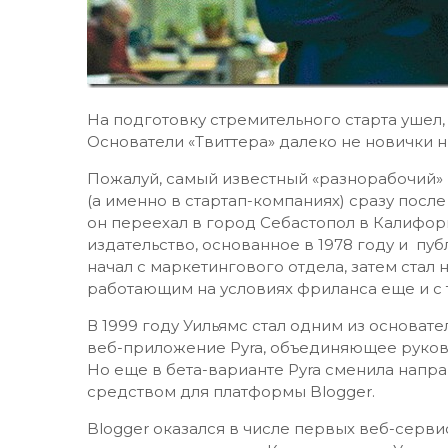
На подготовку стремительного старта ушел, 
Основатели «Твиттера» далеко не новички ни
Пожалуй, самый известный «разнорабочий» и
(а именно в стартап-компаниях) сразу после
он переехал в город Себастопол в Калифорни
издательство, основанное в 1978 году и п
начал с маркетингового отдела, затем ста
работающим на условиях фриланса еще и с та
В 1999 году Уильямс стал одним из основат
веб-приложение Pyra, объединяющее руково
Но еще в бета-варианте Pyra сменила напр
средством для платформы Blogger.
Blogger оказался в числе первых веб-серв