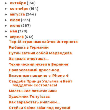
октября
(166)
►
сентября
(164)
►
августа
(244)
►
июля
(255)
►
июня
(287)
►
мая
(320)
►
апреля
(412)
▼
Top-15 странных сайтов Интернета
Рыбалка в Германии
Путин затмил собой Медведева
За козла ответишь…
Технический музей в Берлине
Православный дресс-код
Выходные наедине с iPhone 4
Свадьба Принца Уильяма и Кейт
Миддлтон состоялась!
Маленькие позитивчики
Художник Terry Isaac
Как заработать миллион…
Стейки Salmo salar под соусом!