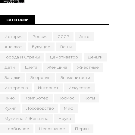
КАТЕГОРИИ
История
Россия
СССР
Авто
Анекдот
Будущее
Вещи
Города И Страны
Демотиватор
Деньги
Дети
Диета
Женщина
Животные
Загадки
Здоровье
Знаменитости
Интересно
Интернет
Искусство
Кино
Компьютер
Космос
Коты
Кухня
Лоховодство
Миф
Мужчина И Женщина
Наука
Необычное
Непознаное
Перлы