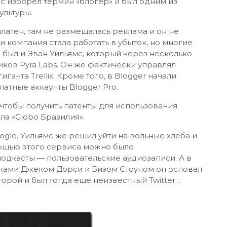
мс изобрел термин «блогер» и был одним из
ультуры.
латен, там не размещалась реклама и он не
 компания стала работать в убыток, но многие
 был и Эван Уильямс, который через несколько
иков Pyra Labs. Он же фактически управлял
ганта Trellix. Кроме того, в Blogger начали
латные аккаунты Blogger Pro.
 чтобы получить патенты для использования
а «Globo Бразилия».
ogle. Уильямс же решил уйти на вольные хлеба и
мощью этого сервиса можно было
подкасты — пользовательские аудиозаписи. А в
иками Джеком Дорси и Бизом Стоуном он основал
торой и был тогда еще неизвестный Twitter…