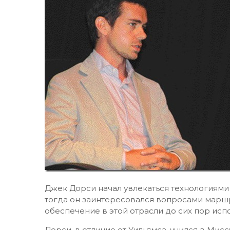
Джек Дорси начал увлекаться технологиями е
тогда он заинтересовался вопросами маршр
обеспечение в этой отрасли до сих пор исп
Дорси, в отличие от Уильямса, учился в Мис