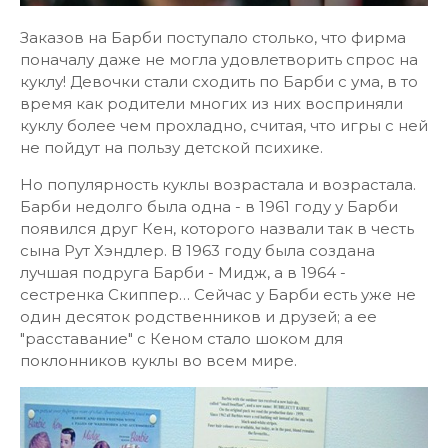
Заказов на Барби поступало столько, что фирма
поначалу даже не могла удовлетворить спрос на
куклу! Девочки стали сходить по Барби с ума, в то
время как родители многих из них восприняли
куклу более чем прохладно, считая, что игры с ней
не пойдут на пользу детской психике.
Но популярность куклы возрастала и возрастала.
Барби недолго была одна - в 1961 году у Барби
появился друг Кен, которого назвали так в честь
сына Рут Хэндлер. В 1963 году была создана
лучшая подруга Барби - Мидж, а в 1964 -
сестренка Скиппер… Сейчас у Барби есть уже не
один десяток родственников и друзей; а ее
"расставание" с Кеном стало шоком для
поклонников куклы во всем мире.