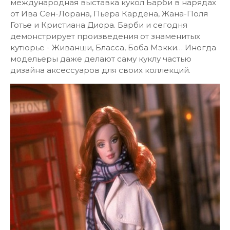
международная выставка кукол Барби в нарядах
от Ива Сен-Лорана, Пьера Кардена, Жана-Поля
Готье и Кристиана Диора. Барби и сегодня
демонстрирует произведения от знаменитых
кутюрье - Живанши, Бласса, Боба Мэкки… Иногда
модельеры даже делают саму куклу частью
дизайна аксессуаров для своих коллекций.