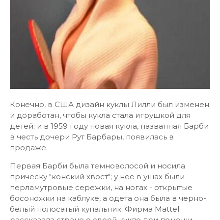
Конечно, в США дизайн куклы Лилли был изменен
и доработан, чтобы кукла стала игрушкой для
детей; и в 1959 году новая кукла, названная Барби
в честь дочери Рут Барбары, появилась в
продаже.
Первая Барби была темноволосой и носила
прическу "конский хвост"; у нее в ушах были
перламутровые сережки, на ногах - открытые
босоножки на каблуке, а одета она была в черно-
белый полосатый купальник. Фирма Mattel
рассказала стране о своей кукле при помощи