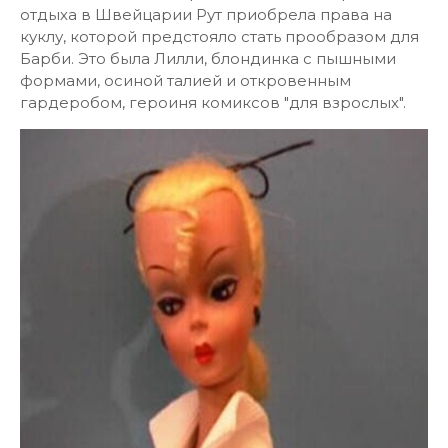
отдыха в Швейцарии Рут приобрела права на
куклу, которой предстояло стать прообразом для
Барби. Это была Лилли, блондинка с пышными
формами, осиной талией и откровенным
гардеробом, героиня комиксов "для взрослых".