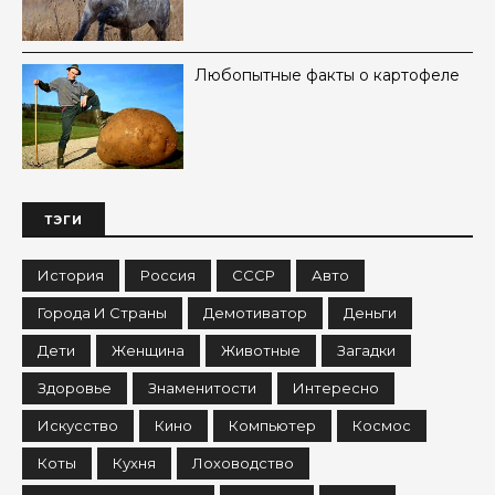
Любопытные факты о картофеле
ТЭГИ
История
Россия
СССР
Авто
Города И Страны
Демотиватор
Деньги
Дети
Женщина
Животные
Загадки
Здоровье
Знаменитости
Интересно
Искусство
Кино
Компьютер
Космос
Коты
Кухня
Лоховодство