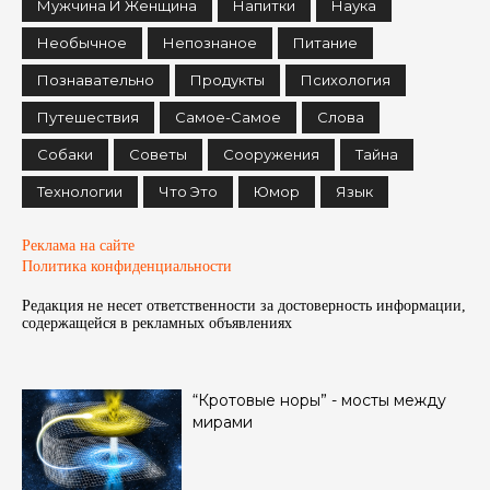
Мужчина И Женщина
Напитки
Наука
Необычное
Непознаное
Питание
Познавательно
Продукты
Психология
Путешествия
Самое-Самое
Слова
Собаки
Советы
Сооружения
Тайна
Технологии
Что Это
Юмор
Язык
Реклама на сайте
Политика конфиденциальности
Редакция не несет ответственности за достоверность информации,
содержащейся в рекламных объявленияx
“Кротовые норы” - мосты между
мирами