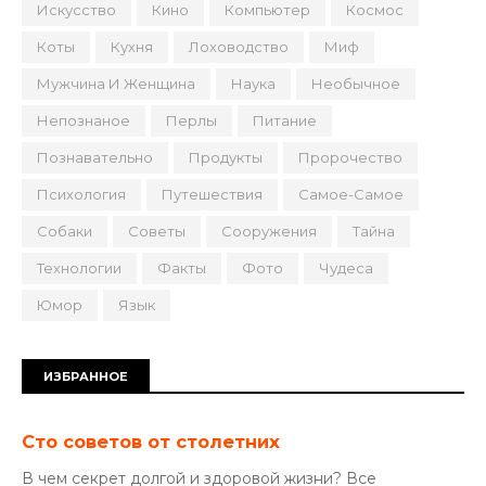
Искусство
Кино
Компьютер
Космос
Коты
Кухня
Лоховодство
Миф
Мужчина И Женщина
Наука
Необычное
Непознаное
Перлы
Питание
Познавательно
Продукты
Пророчество
Психология
Путешествия
Самое-Самое
Собаки
Советы
Сооружения
Тайна
Технологии
Факты
Фото
Чудеса
Юмор
Язык
ИЗБРАННОЕ
Сто советов от столетних
В чем секрет долгой и здоровой жизни? Все