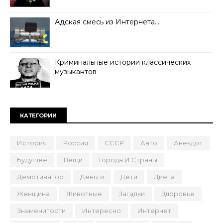
Адская смесь из Интернета…
Криминальные истории классических
музыкантов
КАТЕГОРИИ
История
Россия
СССР
Авто
Анекдот
Будущее
Вещи
Города И Страны
Демотиватор
Деньги
Дети
Диета
Женщина
Животные
Загадки
Здоровье
Знаменитости
Интересно
Интернет