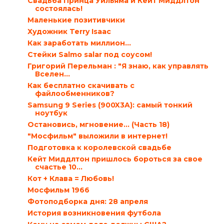
Свадьба Принца Уильяма и Кейт Миддлтон
состоялась!
Маленькие позитивчики
Художник Terry Isaac
Как заработать миллион…
Стейки Salmo salar под соусом!
Григорий Перельман : "Я знаю, как управлять
Вселен...
Как бесплатно скачивать с
файлообменников?
Samsung 9 Series (900X3A): самый тонкий
ноутбук
Остановись, мгновение... (Часть 18)
"Мосфильм" выложили в интернет!
Подготовка к королевской свадьбе
Кейт Миддлтон пришлось бороться за свое
счастье 10...
Кот + Клава = Любовь!
Мосфильм 1966
Фотоподборка дня: 28 апреля
История возникновения футбола