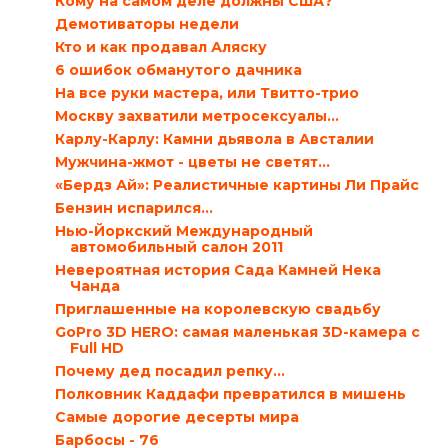
Кому на самом деле должны США?
Демотиваторы недели
Кто и как продавал Аляску
6 ошибок обманутого дачника
На все руки мастера, или Твитто-трио
Москву захватили метросексуалы…
Карлу-Карлу: Камни дьявола в Австалии
Мужчина-жмот - цветы не светят…
«Бердз Ай»: Реалистичные картины Ли Прайс
Бензин испарился…
Нью-Йоркский Международный
автомобильный салон 2011
Невероятная история Сада Камней Нека
Чанда
Приглашенные на королевскую свадьбу
GoPro 3D HERO: самая маленькая 3D-камера с
Full HD
Почему дед посадил репку…
Полковник Каддафи превратился в мишень
Самые дорогие десерты мира
Барбосы - 76