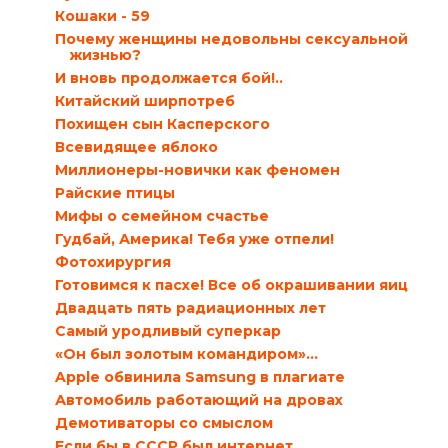
Кошаки - 59
Почему женщины недовольны сексуальной
жизнью?
И вновь продолжается бой!..
Китайский ширпотреб
Похищен сын Касперского
Всевидящее яблоко
Миллионеры-новички как феномен
Райские птицы
Мифы о семейном счастье
Гудбай, Америка! Тебя уже отпели!
Фотохирургия
Готовимся к пасхе! Все об окрашивании яиц
Двадцать пять радиационных лет
Самый уродливый суперкар
«Он был золотым командиром»…
Apple обвинила Samsung в плагиате
Автомобиль работающий на дровах
Демотиваторы со смыслом
Если бы в СССР был интернет…