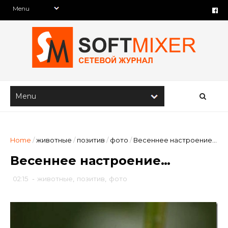
Home
/
животные
/
позитив
/
фото
/
Весеннее настроение…
Весеннее настроение…
02:15
-
животные
,
позитив
,
фото