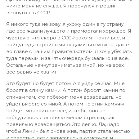
никто меня не слушал. Я проснулся и решил
вернуться в СССР.
Я никого туда не зову, я ухожу один в ту страну,
где все ждали лучшего и проморгали хорошее. Я
чувствую, что скоро в СССР захотят почти все, и
пойдут туда стройными рядами, возможно, даже
во главе с нашим правительством. Я хочу убежать
туда первым, и занять очередь буквально на все.
Остальные начнут занимать за мной, но на всех
все равно не хватит.
Это будет, но будет потом. А я уйду сейчас. Мне
бросят в спину камни. А потом бросят камни по
спинам тем, кто побежит меня возвращать, но
уйдет вместе со мной. А потом по этим камням
пойдет монолитное все, и чтобы оно не
заблудилось, я оставлю мелом стрелки, как
правильно возвращаться. Это легко. Да, надо,
чтобы Ленин был снова жив, партия стала честью
и совестью, дети записались в комсомол и