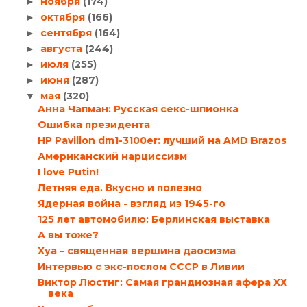
ноября
(174)
►
октября
(166)
►
сентября
(164)
►
августа
(244)
►
июля
(255)
►
июня
(287)
►
мая
(320)
▼
Анна Чапман: Русская секс-шпионка
Ошибка президента
HP Pavilion dm1-3100er: лучший на AMD Brazos
Американский нарциссизм
I love Putin!
Летняя еда. Вкусно и полезно
Ядерная война - взгляд из 1945-го
125 лет автомобилю: Берлинская выставка
А вы тоже?
Хуа – священная вершина даосизма
Интервью с экс-послом СССР в Ливии
Виктор Люстиг: Самая грандиозная афера ХХ
века