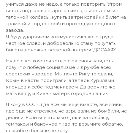
учиться даже не надо, а только повторить. Утром
встать под слова старого гимна, съесть ломтик
талонной колбасы, купить за три копейки билет на
трамвай и гордо пройти проходную родного
завода.
Я буду ударником коммунистического труда,
честное слово, и добровольно стану покупать
билеты денежно-вещевой лотереи 'ДОСААФ'.
Ну до слез хочется хоть разок снова увидеть
лозунг о победе социализме и дружбе всех
советских народов. Мы почто Ригу-то сдали,
Крым в карты проиграли, а теперь Курилами
японцев к себе подманиваем. Да верните же,
мать вашу, и Киев - матерь городов наших.
Я хочу в СССР, где все мы еще вместе, все живы,
где еще не стреляли, не взрывали, не бомбили, не
делили. Если все это мы отдали за колбасу,
тампаксы и баночное пиво, то возьмите обратно,
спасибо я больше не хочу.