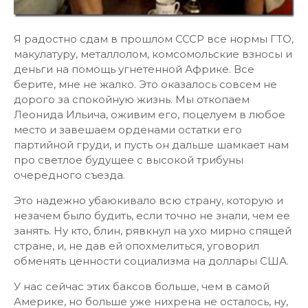
Я радостно сдам в прошлом СССР все нормы ГТО,
макулатуру, металлолом, комсомольские взносы и
деньги на помощь угнетенной Африке. Все
берите, мне не жалко. Это оказалось совсем не
дорого за спокойную жизнь. Мы откопаем
Леонида Ильича, оживим его, поцелуем в любое
место и завешаем орденами остатки его
партийной груди, и пусть он дальше шамкает нам
про светлое будущее с высокой трибуны
очередного съезда.
Это надежно убаюкивало всю страну, которую и
незачем было будить, если точно не знали, чем ее
занять. Ну кто, блин, рявкнул на ухо мирно спящей
стране, и, не дав ей опохмелиться, уговорил
обменять ценности социализма на доллары США.
У нас сейчас этих баксов больше, чем в самой
Америке, но больше уже нихрена не осталось, ну,