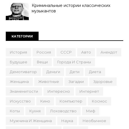
Криминальные истории классических
музыкантов
КАТЕГОРИИ
История
Россия
СССР
Авто
Анекдот
Будущее
Вещи
Города И Страны
Демотиватор
Деньги
Дети
Диета
Женщина
Животные
Загадки
Здоровье
Знаменитости
Интересно
Интернет
Искусство
Кино
Компьютер
Космос
Коты
Кухня
Лоховодство
Миф
Мужчина И Женщина
Наука
Необычное