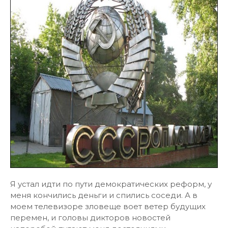
Я устал идти по пути демократических реформ, у
меня кончились деньги и спились соседи. А в
моем телевизоре зловеще воет ветер будущих
перемен, и головы дикторов новостей