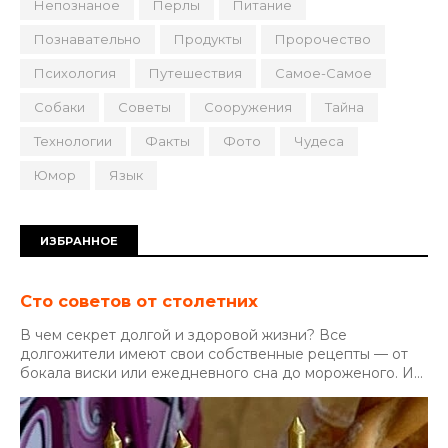
Непознаное
Перлы
Питание
Познавательно
Продукты
Пророчество
Психология
Путешествия
Самое-Самое
Собаки
Советы
Сооружения
Тайна
Технологии
Факты
Фото
Чудеса
Юмор
Язык
ИЗБРАННОЕ
Сто советов от столетних
В чем секрет долгой и здоровой жизни? Все
долгожители имеют свои собственные рецепты — от
бокала виски или ежедневного сна до мороженого. И...