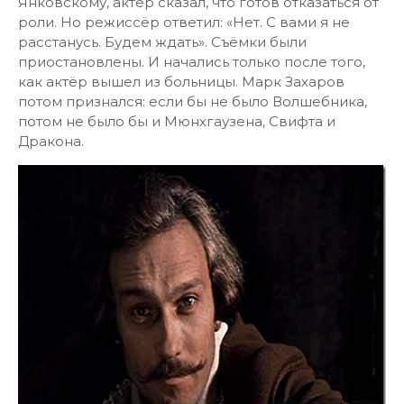
Янковскому, актёр сказал, что готов отказаться от
роли. Но режиссёр ответил: «Нет. С вами я не
расстанусь. Будем ждать». Съёмки были
приостановлены. И начались только после того,
как актёр вышел из больницы. Марк Захаров
потом признался: если бы не было Волшебника,
потом не было бы и Мюнхгаузена, Свифта и
Дракона.