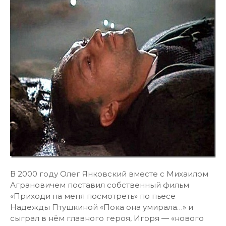
и просто бросили — без знания языка, без денег.
Прошла одна неделя, другая, никто не появлялся.
Восторг от встречи с капиталистической
заграницей сменился тоской. Янковский был уже
в отчаяньи, и тут явился, наконец, Тарковский.
Увидев потухший взгляд актёра, он сказал:
«Теперь тебя можно снимать».
Фильм был снят за три месяца. В 1983 году Италия
выставила фильм на Каннский фестиваль с
расчётом на Гран-при. Но фильм приза не
получил, Тарковский обвинял во всём Сергея
Бондарчука, который входил в жюри. Режиссёр
решил остаться в Италии, «Ностальгия» была
запрещена к показу в СССР.