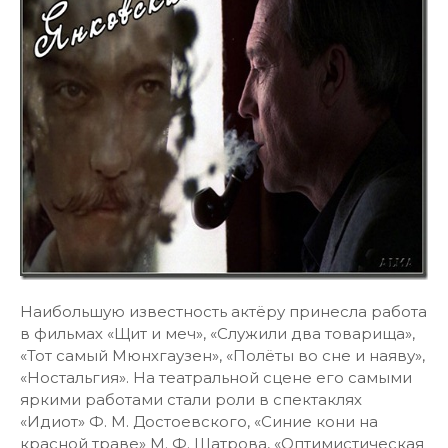
Наибольшую известность актёру принесла работа
в фильмах «Щит и меч», «Служили два товарища»,
«Тот самый Мюнхгаузен», «Полёты во сне и наяву»,
«Ностальгия». На театральной сцене его самыми
яркими работами стали роли в спектаклях
«Идиот» Ф. М. Достоевского, «Синие кони на
красной траве» М. Ф. Шатрова, «Оптимистическая