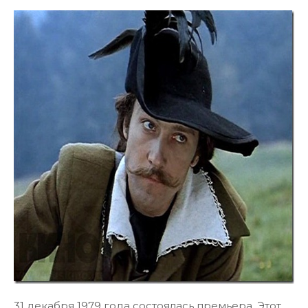
Правда, затем вновь возникли проблемы. Как
вспоминал потом Горин — «во время озвучивания
фильма выяснилось, что великолепный на вид
барон Карл Фридрих Иероним разговаривает с
каким-то саратовским акцентом и с большим
трудом выговаривает некоторые слова и
выражения, присущие германской
аристократии».
Горин не присутствовал во время озвучения в
тон-студии финальной сцены, где барон
Мюнхгаузен говорит фразу, ставшую
впоследствии знаменитой: «Умное лицо — это
ещё не признак ума, господа». В сценарии фраза
звучала так: «Серьёзное лицо — это ещё не
признак ума, господа», но Олег Янковский
оговорился, и так эта фраза, к неудовольствию
Горина, стала крылатой.