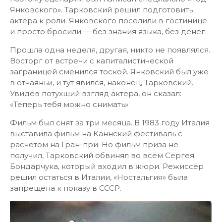
Из воспоминаний- «По-настоящему я захлебнулся
от счастья только в 1983-м году. Тогда всё
совпало! Я снимался в Италии, у самого
Тарковского." Главную роль в фильме
«Ностальгия» должен был сыграть Анатолий
Солоницын, но он умер от рака лёгких в июне
1982 года, и Тарковский предложил эту роль
Олегу Янковскому.
Солоницын умер ещё до написания сценария, и
поэтому сценарий был написан специально «под
Янковского». Тарковский решил подготовить
актёра к роли. Янковского поселили в гостинице