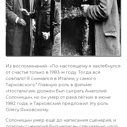
этого фильма, его лучшей ролью часто называют
роль барона Мюнхгаузена.
Олег Янковский часто вспоминал в своих
интервью о «формуле роли», которую нашёл для
него Марк Захаров: "Когда мы с Марком
обсуждали, как играть Мюнхгаузена, он вспомнил
такую притчу: Распяли человека и спрашивают:
«Ну, как тебе там?» — «Да ничего… Только
улыбаться больно».