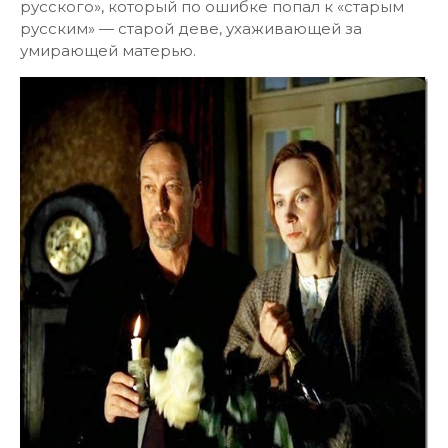
В 2000 году Олег Янковский вместе с Михаилом
Аграновичем поставил собственный фильм
«Приходи на меня посмотреть» по пьесе
Надежды Птушкиной «Пока она умирала…» и
сыграл в нём главного героя, Игоря — «нового
русского», который по ошибке попал к «старым
русским» — старой деве, ухаживающей за
умирающей матерью.