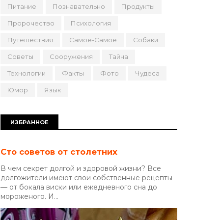
Питание
Познавательно
Продукты
Пророчество
Психология
Путешествия
Самое-Самое
Собаки
Советы
Сооружения
Тайна
Технологии
Факты
Фото
Чудеса
Юмор
Язык
ИЗБРАННОЕ
Сто советов от столетних
В чем секрет долгой и здоровой жизни? Все
долгожители имеют свои собственные рецепты
— от бокала виски или ежедневного сна до
мороженого. И...