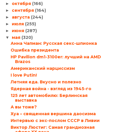
октября
(166)
►
сентября
(164)
►
августа
(244)
►
июля
(255)
►
июня
(287)
►
мая
(320)
▼
Анна Чапман: Русская секс-шпионка
Ошибка президента
HP Pavilion dm1-3100er: лучший на AMD
Brazos
Американский нарциссизм
I love Putin!
Летняя еда. Вкусно и полезно
Ядерная война - взгляд из 1945-го
125 лет автомобилю: Берлинская
выставка
А вы тоже?
Хуа – священная вершина даосизма
Интервью с экс-послом СССР в Ливии
Виктор Люстиг: Самая грандиозная
афера ХХ века