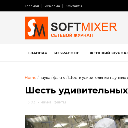
Главная
Реклама
Контакты
ГЛАВНАЯ
ИЗБРАННОЕ
ЖЕНСКИЙ ЖУРНА
Home
/
наука
/
факты
/
Шесть удивительных научных 
Шесть удивительных
13:03
-
наука
,
факты