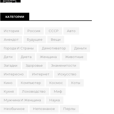
КАТЕГОРИИ
История
Россия
СССР
Авто
Анекдот
Будущее
Вещи
Города И Страны
Демотиватор
Деньги
Дети
Диета
Женщина
Животные
Загадки
Здоровье
Знаменитости
Интересно
Интернет
Искусство
Кино
Компьютер
Космос
Коты
Кухня
Лоховодство
Миф
Мужчина И Женщина
Наука
Необычное
Непознаное
Перлы