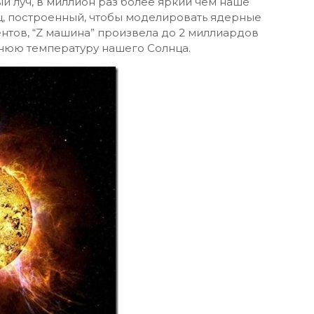
й луч, в миллион раз более яркий чем наше
иц, построенный, чтобы моделировать ядерные
ентов, “Z машина” произвела до 2 миллиардов
ннюю температуру нашего Солнца.