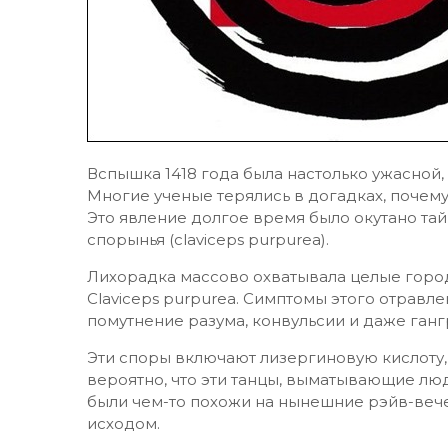
Вспышка 1418 года была настолько ужасной,
Многие ученые терялись в догадках, почем
Это явление долгое время было окутано тай
спорынья (claviceps purpurea).
Лихорадка массово охватывала целые город
Claviceps purpurea. Симптомы этого отрав
помутнение разума, конвульсии и даже ганг
Эти споры включают лизергиновую кислоту,
вероятно, что эти танцы, выматывающие лю
были чем-то похожи на нынешние рэйв-вече
исходом.