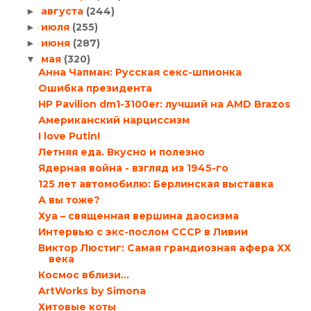
августа
(244)
►
июля
(255)
►
июня
(287)
►
мая
(320)
▼
Анна Чапман: Русская секс-шпионка
Ошибка президента
HP Pavilion dm1-3100er: лучший на AMD Brazos
Американский нарциссизм
I love Putin!
Летняя еда. Вкусно и полезно
Ядерная война - взгляд из 1945-го
125 лет автомобилю: Берлинская выставка
А вы тоже?
Хуа – священная вершина даосизма
Интервью с экс-послом СССР в Ливии
Виктор Люстиг: Самая грандиозная афера ХХ
века
Космос вблизи…
ArtWorks by Simona
Хитовые коты