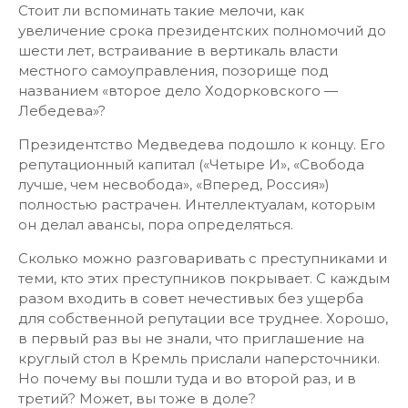
Стоит ли вспоминать такие мелочи, как
увеличение срока президентских полномочий до
шести лет, встраивание в вертикаль власти
местного самоуправления, позорище под
названием «второе дело Ходорковского —
Лебедева»?
Президентство Медведева подошло к концу. Его
репутационный капитал («Четыре И», «Свобода
лучше, чем несвобода», «Вперед, Россия»)
полностью растрачен. Интеллектуалам, которым
он делал авансы, пора определяться.
Сколько можно разговаривать с преступниками и
теми, кто этих преступников покрывает. С каждым
разом входить в совет нечестивых без ущерба
для собственной репутации все труднее. Хорошо,
в первый раз вы не знали, что приглашение на
круглый стол в Кремль прислали наперсточники.
Но почему вы пошли туда и во второй раз, и в
третий? Может, вы тоже в доле?