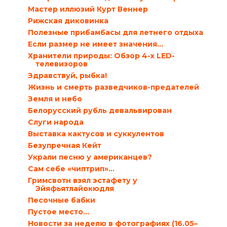
Мастер иллюзий Курт Веннер
Рижская диковинка
Полезные прибамбасы для летнего отдыха
Если размер не имеет значения…
Хранители природы: Обзор 4-х LED-
телевизоров
Здравствуй, рыбка!
Жизнь и смерть разведчиков-предателей
Земля и небо
Белорусский рубль девальвирован
Слуги народа
Выставка кактусов и суккулентов
Безупречная Кейт
Украли песню у американцев?
Сам себе «чиптрип»…
Гримсвотн взял эстафету у
Эйяфьятлайокюдля
Песочные бабки
Пустое место…
Новости за неделю в фотографиях (16.05–