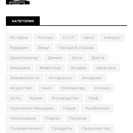
КАТЕГОРИИ
История
Россия
СССР
Авто
Анекдот
Будущее
Вещи
Города И Страны
Демотиватор
Деньги
Дети
Диета
Женщина
Животные
Загадки
Здоровье
Знаменитости
Интересно
Интернет
Искусство
Кино
Компьютер
Космос
Коты
Кухня
Лоховодство
Миф
Мужчина И Женщина
Наука
Необычное
Непознаное
Перлы
Питание
Познавательно
Продукты
Пророчество