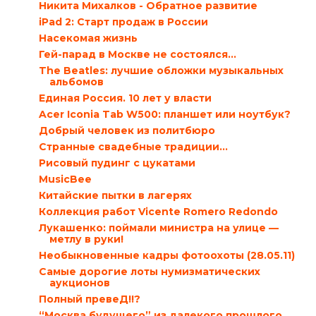
Никита Михалков - Обратное развитие
iPad 2: Старт продаж в России
Насекомая жизнь
Гей-парад в Москве не состоялся…
The Beatles: лучшие обложки музыкальных
альбомов
Единая Россия. 10 лет у власти
Acer Iconia Tab W500: планшет или ноутбук?
Добрый человек из политбюро
Странные свадебные традиции…
Рисовый пудинг с цукатами
MusicBee
Китайские пытки в лагерях
Коллекция работ Vicente Romero Redondo
Лукашенко: поймали министра на улице —
метлу в руки!
Необыкновенные кадры фотоохоты (28.05.11)
Самые дорогие лоты нумизматических
аукционов
Полный превеД!!?
“Москва будущего” из далекого прошлого…