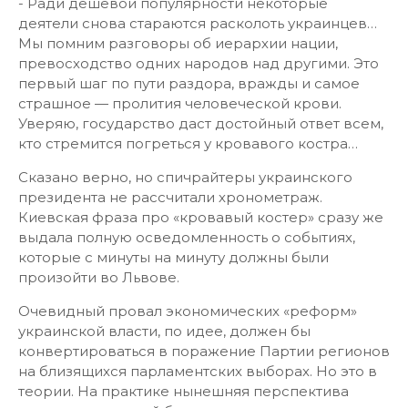
- Ради дешевой популярности некоторые
деятели снова стараются расколоть украинцев…
Мы помним разговоры об иерархии нации,
превосходство одних народов над другими. Это
первый шаг по пути раздора, вражды и самое
страшное — пролития человеческой крови.
Уверяю, государство даст достойный ответ всем,
кто стремится погреться у кровавого костра…
Сказано верно, но спичрайтеры украинского
президента не рассчитали хронометраж.
Киевская фраза про «кровавый костер» сразу же
выдала полную осведомленность о событиях,
которые с минуты на минуту должны были
произойти во Львове.
Очевидный провал экономических «реформ»
украинской власти, по идее, должен бы
конвертироваться в поражение Партии регионов
на близящихся парламентских выборах. Но это в
теории. На практике нынешняя перспектива