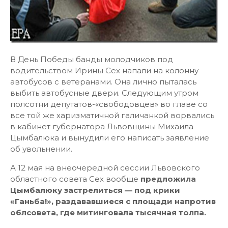
В День Победы банды молодчиков под
водительством Ирины Сех напали на колонну
автобусов с ветеранами. Она лично пыталась
выбить автобусные двери. Следующим утром
полсотни депутатов-«свободовцев» во главе со
все той же харизматичной галичанкой ворвались
в кабинет губернатора Львовщины Михаила
Цымбалюка и вынудили его написать заявление
об увольнении.
А 12 мая на внеочередной сессии Львовского
областного совета Сех вообще
предложила
Цымбалюку застрелиться — под крики
«Ганьба!», раздававшиеся с площади напротив
облсовета, где митинговала тысячная толпа.