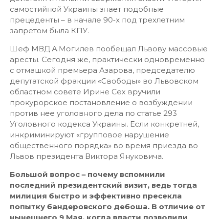
самостийной Украины знает подобные
прецеденты – в начале 90-х под трехлетним
запретом была КПУ.
Шеф МВД А.Могилев пообещал Львову массовые
аресты. Сегодня же, практически одновременно
с отмашкой премьера Азарова, председателю
депутатской фракции «Свободы» во Львовском
областном совете Ирине Сех вручили
прокурорское постановление о возбуждении
против нее уголовного дела по статье 293
Уголовного кодекса Украины. Если конкретней,
инкриминируют «групповое нарушение
общественного порядка» во время приезда во
Львов президента Виктора Януковича.
Большой вопрос – почему вспомнили
последний президентский визит, ведь тогда
милиция быстро и эффективно пресекла
попытку бандеровского дебоша. В отличие от
нынешнего 9 Мая, когда власти позволили