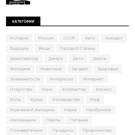
КАТЕГОРИИ
История
Россия
СССР
Авто
Анекдот
Будущее
Вещи
Города И Страны
Демотиватор
Деньги
Дети
Диета
Женщина
Животные
Загадки
Здоровье
Знаменитости
Интересно
Интернет
Искусство
Кино
Компьютер
Космос
Коты
Кухня
Лоховодство
Миф
Мужчина И Женщина
Наука
Необычное
Непознаное
Перлы
Питание
Познавательно
Продукты
Пророчество