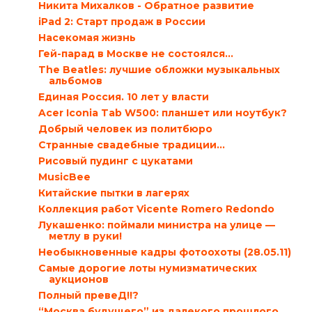
Никита Михалков - Обратное развитие
iPad 2: Старт продаж в России
Насекомая жизнь
Гей-парад в Москве не состоялся…
The Beatles: лучшие обложки музыкальных
альбомов
Единая Россия. 10 лет у власти
Acer Iconia Tab W500: планшет или ноутбук?
Добрый человек из политбюро
Странные свадебные традиции…
Рисовый пудинг с цукатами
MusicBee
Китайские пытки в лагерях
Коллекция работ Vicente Romero Redondo
Лукашенко: поймали министра на улице —
метлу в руки!
Необыкновенные кадры фотоохоты (28.05.11)
Самые дорогие лоты нумизматических
аукционов
Полный превеД!!?
“Москва будущего” из далекого прошлого…