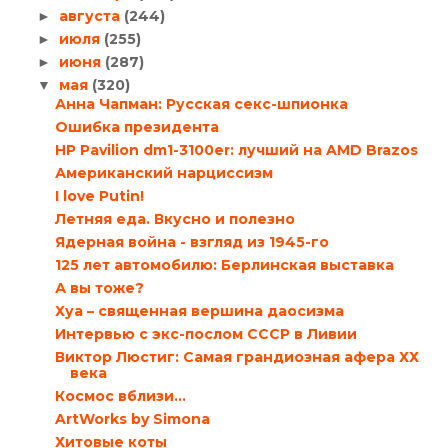
августа
(244)
►
июля
(255)
►
июня
(287)
►
мая
(320)
▼
Анна Чапман: Русская секс-шпионка
Ошибка президента
HP Pavilion dm1-3100er: лучший на AMD Brazos
Американский нарциссизм
I love Putin!
Летняя еда. Вкусно и полезно
Ядерная война - взгляд из 1945-го
125 лет автомобилю: Берлинская выставка
А вы тоже?
Хуа – священная вершина даосизма
Интервью с экс-послом СССР в Ливии
Виктор Люстиг: Самая грандиозная афера ХХ
века
Космос вблизи…
ArtWorks by Simona
Хитовые коты