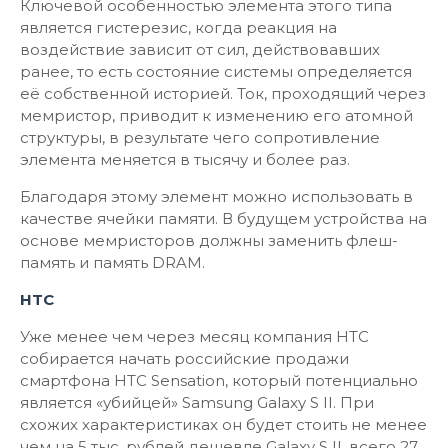
Ключевой особенностью элемента этого типа
является гистерезис, когда реакция на
воздействие зависит от сил, действовавших
ранее, то есть состояние системы определяется
её собственной историей. Ток, проходящий через
мемристор, приводит к изменению его атомной
структуры, в результате чего сопротивление
элемента меняется в тысячу и более раз.
Благодаря этому элемент можно использовать в
качестве ячейки памяти. В будущем устройства на
основе мемристоров должны заменить флеш-
память и память DRAM.
HTC
Уже менее чем через месяц компания HTC
собирается начать российские продажи
смартфона HTC Sensation, который потенциально
является «убийцей» Samsung Galaxy S II. При
схожих характеристиках он будет стоить не менее
чем на 5 тыс. рублей дешевле Galaxy S II, всего 27