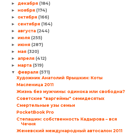
декабря
(184)
►
ноября
(174)
►
октября
(166)
►
сентября
(164)
►
августа
(244)
►
июля
(255)
►
июня
(287)
►
мая
(320)
►
апреля
(412)
►
марта
(519)
►
февраля
(571)
▼
Художник Анатолий Ярышкин: Коты
Масленица 2011
Жизнь без мужчины: одинока или свободна?
Советские "варгеймы" семидесятых
Смертельные узы семьи
PocketBook Pro
Степашин: собственность Кадырова – вся
Чечня
Женевский международный автосалон 2011