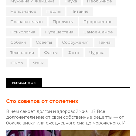
Мужчина И Женщина
Наука
Необычное
Непознаное
Перлы
Питание
Познавательно
Продукты
Пророчество
Психология
Путешествия
Самое-Самое
Собаки
Советы
Сооружения
Тайна
Технологии
Факты
Фото
Чудеса
Юмор
Язык
ИЗБРАННОЕ
Сто советов от столетних
В чем секрет долгой и здоровой жизни? Все
долгожители имеют свои собственные рецепты — от
бокала виски или ежедневного сна до мороженого. И...