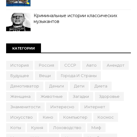
Криминальные истории классических
музыкантов
КАТЕГОРИИ
История
Россия
СССР
Авто
Анекдот
Будущее
Вещи
Города И Страны
Демотиватор
Деньги
Дети
Диета
Женщина
Животные
Загадки
Здоровье
Знаменитости
Интересно
Интернет
Искусство
Кино
Компьютер
Космос
Коты
Кухня
Лоховодство
Миф