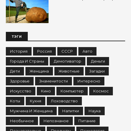
ТЭГИ
История
Россия
СССР
Авто
Города И Страны
Демотиватор
Деньги
Дети
Женщина
Животные
Загадки
Здоровье
Знаменитости
Интересно
Искусство
Кино
Компьютер
Космос
Коты
Кухня
Лоховодство
Мужчина И Женщина
Напитки
Наука
Необычное
Непознаное
Питание
Познавательно
Продукты
Психология