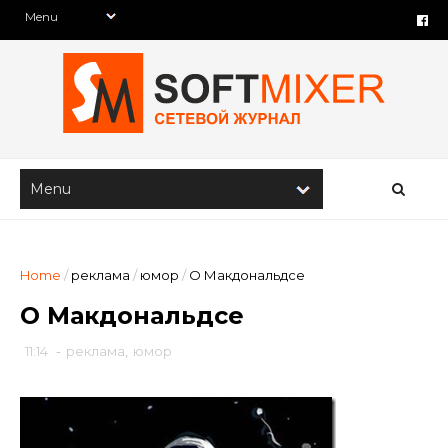
Home
/
реклама
/
юмор
/
О Макдональдсе
О Макдональдсе
11:14
-
реклама
,
юмор