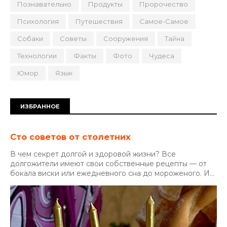
Познавательно
Продукты
Пророчество
Психология
Путешествия
Самое-Самое
Собаки
Советы
Сооружения
Тайна
Технологии
Факты
Фото
Чудеса
Юмор
Язык
ИЗБРАННОЕ
Сто советов от столетних
В чем секрет долгой и здоровой жизни? Все
долгожители имеют свои собственные рецепты — от
бокала виски или ежедневного сна до мороженого. И...