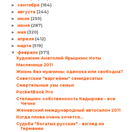
сентября
(164)
►
августа
(244)
►
июля
(255)
►
июня
(287)
►
мая
(320)
►
апреля
(412)
►
марта
(519)
►
февраля
(571)
▼
Художник Анатолий Ярышкин: Коты
Масленица 2011
Жизнь без мужчины: одинока или свободна?
Советские "варгеймы" семидесятых
Смертельные узы семьи
PocketBook Pro
Степашин: собственность Кадырова – вся
Чечня
Женевский международный автосалон 2011
Когда плова очень хочется…
Судьба "богатых русских" - взгляд из
Германии