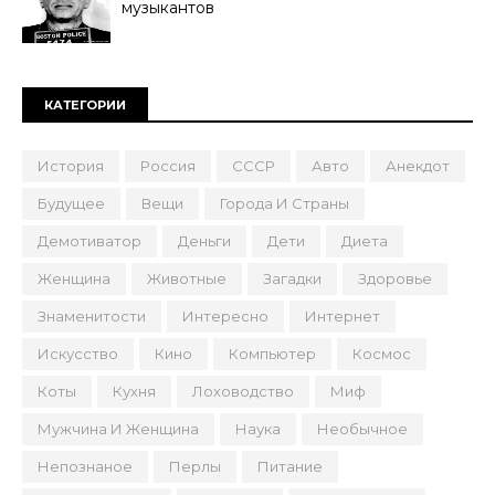
музыкантов
КАТЕГОРИИ
История
Россия
СССР
Авто
Анекдот
Будущее
Вещи
Города И Страны
Демотиватор
Деньги
Дети
Диета
Женщина
Животные
Загадки
Здоровье
Знаменитости
Интересно
Интернет
Искусство
Кино
Компьютер
Космос
Коты
Кухня
Лоховодство
Миф
Мужчина И Женщина
Наука
Необычное
Непознаное
Перлы
Питание