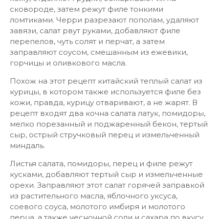
сковороде, затем режут филе тонкими
ломтиками. Черри разрезают пополам, удаляют
завязи, салат рвут руками, добавляют филе
перепелов, чуть солят и перчат, а затем
заправляют соусом, смешанным из ежевики,
горчицы и оливкового масла.
Похож на этот рецепт китайский теплый салат из
курицы, в котором также используется филе без
кожи, правда, курицу отваривают, а не жарят. В
рецепт входят два кочна салата латук, помидоры,
мелко порезанный и поджаренный бекон, тертый
сыр, острый стручковый перец и измельченный
миндаль.
Листья салата, помидоры, перец и филе режут
кусками, добавляют тертый сыр и измельченные
орехи. Заправляют этот салат горячей заправкой
из растительного масла, яблочного уксуса,
соевого соуса, молотого имбиря и молотого
перца, а также чесночной соли и сахара по вкусу.