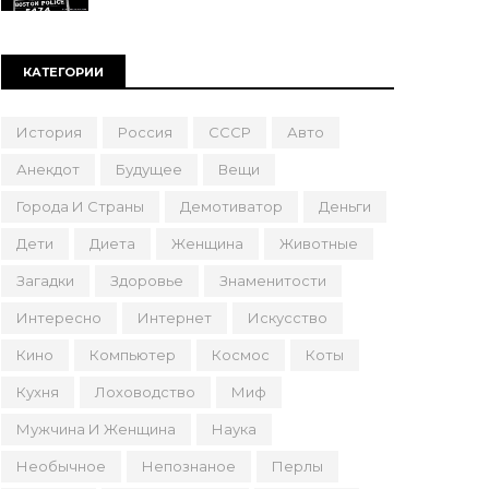
КАТЕГОРИИ
История
Россия
СССР
Авто
Анекдот
Будущее
Вещи
Города И Страны
Демотиватор
Деньги
Дети
Диета
Женщина
Животные
Загадки
Здоровье
Знаменитости
Интересно
Интернет
Искусство
Кино
Компьютер
Космос
Коты
Кухня
Лоховодство
Миф
Мужчина И Женщина
Наука
Необычное
Непознаное
Перлы