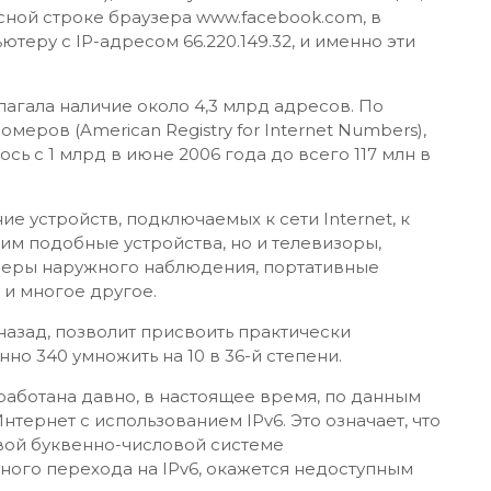
сной строке браузера www.facebook.com, в
теру с IP-адресом 66.220.149.32, и именно эти
олагала наличие около 4,3 млрд адресов. По
еров (American Registry for Internet Numbers),
ь с 1 млрд в июне 2006 года до всего 117 млн в
е устройств, подключаемых к сети Internet, к
им подобные устройства, но и телевизоры,
меры наружного наблюдения, портативные
 и многое другое.
 назад, позволит присвоить практически
но 340 умножить на 10 в 36-й степени.
зработана давно, в настоящее время, по данным
нтернет с использованием IPv6. Это означает, что
овой буквенно-числовой системе
ленного перехода на IPv6, окажется недоступным