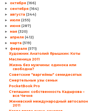
октября
(166)
►
сентября
(164)
►
августа
(244)
►
июля
(255)
►
июня
(287)
►
мая
(320)
►
апреля
(412)
►
марта
(519)
►
февраля
(571)
▼
Художник Анатолий Ярышкин: Коты
Масленица 2011
Жизнь без мужчины: одинока или
свободна?
Советские "варгеймы" семидесятых
Смертельные узы семьи
PocketBook Pro
Степашин: собственность Кадырова –
вся Чечня
Женевский международный автосалон
2011
Когда плова очень хочется…