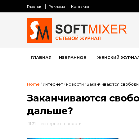
Главная
Реклама
Контакты
ГЛАВНАЯ
ИЗБРАННОЕ
ЖЕНСКИЙ ЖУРНА
Home
/
интернет
/
новости
/
Заканчиваются свободны
Заканчиваются свобод
дальше?
11:31
-
интернет
,
новости