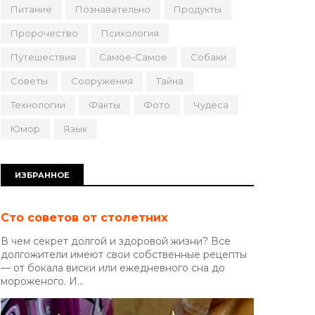
Питание
Познавательно
Продукты
Пророчество
Психология
Путешествия
Самое-Самое
Собаки
Советы
Сооружения
Тайна
Технологии
Факты
Фото
Чудеса
Юмор
Язык
ИЗБРАННОЕ
Сто советов от столетних
В чем секрет долгой и здоровой жизни? Все
долгожители имеют свои собственные рецепты
— от бокала виски или ежедневного сна до
мороженого. И...