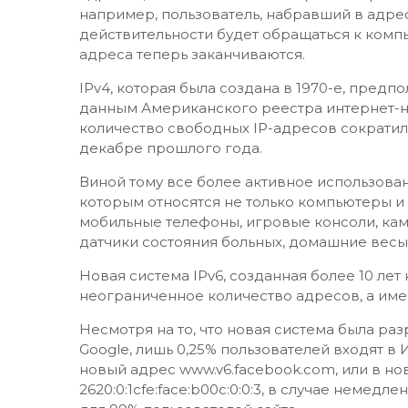
например, пользователь, набравший в адре
действительности будет обращаться к компью
адреса теперь заканчиваются.
IPv4, которая была создана в 1970-е, предп
данным Американского реестра интернет-ном
количество свободных IP-адресов сократилос
декабре прошлого года.
Виной тому все более активное использовани
которым относятся не только компьютеры и 
мобильные телефоны, игровые консоли, ка
датчики состояния больных, домашние весы
Новая система IPv6, созданная более 10 лет
неограниченное количество адресов, а имен
Несмотря на то, что новая система была ра
Google, лишь 0,25% пользователей входят в И
новый адрес www.v6.facebook.com, или в н
2620:0:1cfe:face:b00c:0:0:3, в случае немед