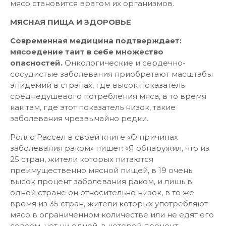
мясо становится врагом их организмов.
МЯСНАЯ ПИЩА И ЗДОРОВЬЕ
Современная медицина подтверждает:
мясоедение таит в себе множество
опасностей.
Онкологические и сердечно-
сосудистые заболевания приобретают масштабы
эпидемий в странах, где высок показатель
среднедушевого потребления мяса, в то время
как там, где этот показатель низок, такие
заболевания чрезвычайно редки.
Ролло Рассел в своей книге «О причинах
заболевания раком» пишет: «Я обнаружил, что из
25 стран, жители которых питаются
преимущественно мясной пищей, в 19 очень
высок процент заболевания раком, и лишь в
одной стране он относительно низок, в то же
время из 35 стран, жители которых употребляют
мясо в ограниченном количестве или не едят его
совсем, нет ни одной, в которой процент