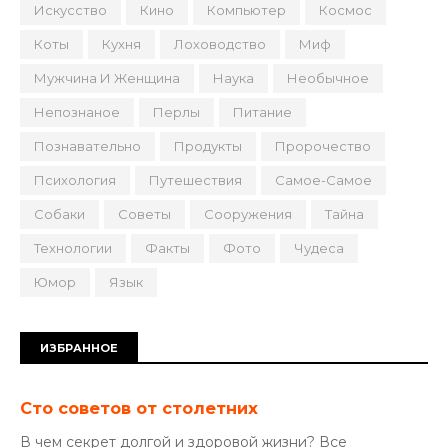
Искусство
Кино
Компьютер
Космос
Коты
Кухня
Лоховодство
Миф
Мужчина И Женщина
Наука
Необычное
Непознаное
Перлы
Питание
Познавательно
Продукты
Пророчество
Психология
Путешествия
Самое-Самое
Собаки
Советы
Сооружения
Тайна
Технологии
Факты
Фото
Чудеса
Юмор
Язык
ИЗБРАННОЕ
Сто советов от столетних
В чем секрет долгой и здоровой жизни? Все