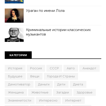
Ураган по имени Лола
Криминальные истории классических
музыкантов
КАТЕГОРИИ
История
Россия
СССР
Авто
Анекдот
Будущее
Вещи
Города И Страны
Демотиватор
Деньги
Дети
Диета
Женщина
Животные
Загадки
Здоровье
Знаменитости
Интересно
Интернет