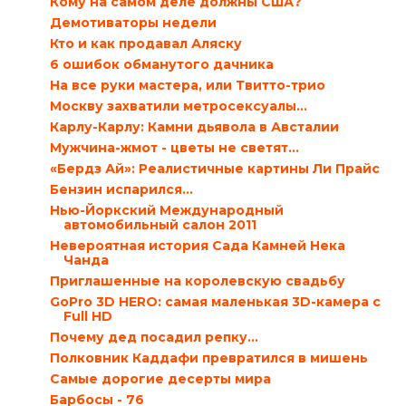
Кому на самом деле должны США?
Демотиваторы недели
Кто и как продавал Аляску
6 ошибок обманутого дачника
На все руки мастера, или Твитто-трио
Москву захватили метросексуалы…
Карлу-Карлу: Камни дьявола в Австалии
Мужчина-жмот - цветы не светят…
«Бердз Ай»: Реалистичные картины Ли Прайс
Бензин испарился…
Нью-Йоркский Международный
автомобильный салон 2011
Невероятная история Сада Камней Нека
Чанда
Приглашенные на королевскую свадьбу
GoPro 3D HERO: самая маленькая 3D-камера с
Full HD
Почему дед посадил репку…
Полковник Каддафи превратился в мишень
Самые дорогие десерты мира
Барбосы - 76