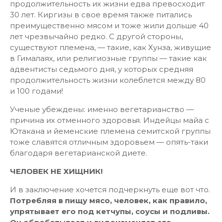
продолжительность их жизни едва превосходит
30 лет. Киргизы в свое время также питались
преимущественно мясом и тоже жили дольше 40
лет чрезвычайно редко. С другой стороны,
существуют племена, — такие, как Хунза, живущие
в Гималаях, или религиозные группы — такие как
адвентисты седьмого дня, у которых средняя
продолжительность жизни колеблется между 80
и 100 годами!
Ученые убеждены: именно вегетарианство —
причина их отменного здоровья. Индейцы майа с
Ютакана и йеменские племена семитской группы
тоже славятся отличным здоровьем — опять-таки
благодаря вегетарианской диете.
ЧЕЛОВЕК НЕ ХИЩНИК!
И в заключение хочется подчеркнуть еще вот что.
Потребляя в пищу мясо, человек, как правило,
упрятывает его под кетчупы, соусы и подливы.