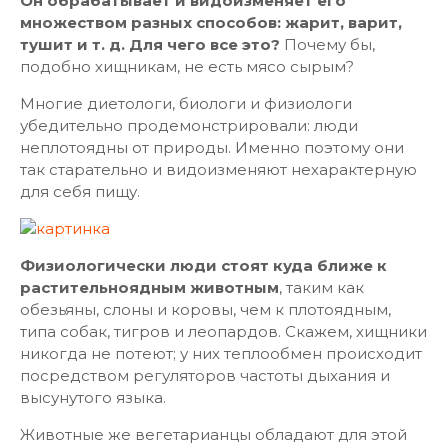
Он обрабатывает и видоизменяет его
множеством разных способов: жарит, варит,
тушит и т. д. Для чего все это?
Почему бы,
подобно хищникам, не есть мясо сырым?
Многие диетологи, биологи и физиологи
убедительно продемонстрировали: люди
неплотоядны от природы. Именно поэтому они
так старательно и видоизменяют нехарактерную
для себя пищу.
Физиологически люди стоят куда ближе к
растительноядным животным
, таким как
обезьяны, слоны и коровы, чем к плотоядным,
типа собак, тигров и леопардов. Скажем, хищники
никогда не потеют; у них теплообмен происходит
посредством регуляторов частоты дыхания и
высунутого языка.
Животные же вегетарианцы обладают для этой