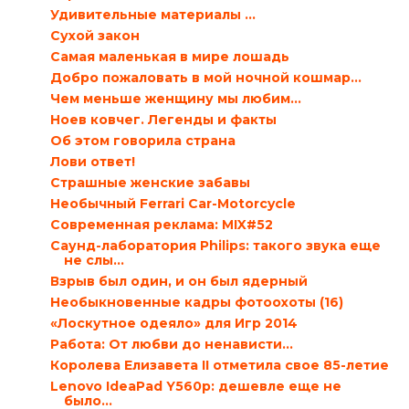
Удивительные материалы ...
Сухой закон
Самая маленькая в мире лошадь
Добро пожаловать в мой ночной кошмар…
Чем меньше женщину мы любим...
Ноев ковчег. Легенды и факты
Об этом говорила страна
Лови ответ!
Страшные женские забавы
Необычный Ferrari Car-Motorcycle
Современная реклама: MIX#52
Саунд-лаборатория Philips: такого звука еще
не слы...
Взрыв был один, и он был ядерный
Необыкновенные кадры фотоохоты (16)
«Лоскутное одеяло» для Игр 2014
Работа: От любви до ненависти…
Королева Елизавета II отметила свое 85-летие
Lenovo IdeaPad Y560p: дешевле еще не
было…