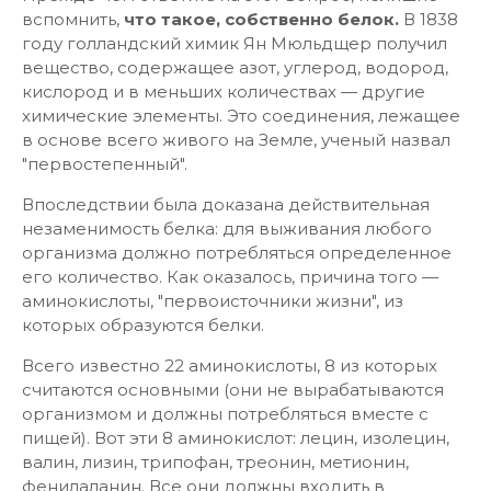
вспомнить,
что такое, собственно белок.
В 1838
году голландский химик Ян Мюльдщер получил
вещество, содержащее азот, углерод, водород,
кислород и в меньших количествах — другие
химические элементы. Это соединения, лежащее
в основе всего живого на Земле, ученый назвал
"первостепенный".
Впоследствии была доказана действительная
незаменимость белка: для выживания любого
организма должно потребляться определенное
его количество. Как оказалось, причина того —
аминокислоты, "первоисточники жизни", из
которых образуются белки.
Всего известно 22 аминокислоты, 8 из которых
считаются основными (они не вырабатываются
организмом и должны потребляться вместе с
пищей). Вот эти 8 аминокислот: лецин, изолецин,
валин, лизин, трипофан, треонин, метионин,
фенилаланин. Все они должны входить в