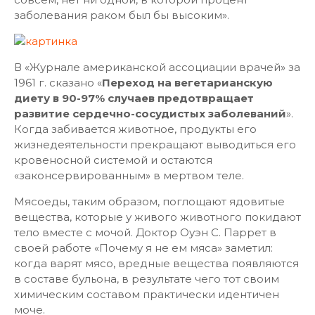
заболевания раком был бы высоким».
В «Журнале американской ассоциации врачей» за
1961 г. сказано «
Переход на вегетарианскую
диету в 90-97% случаев предотвращает
развитие сердечно-сосудистых заболеваний
».
Когда забивается животное, продукты его
жизнедеятельности прекращают выводиться его
кровеносной системой и остаются
«законсервированным» в мертвом теле.
Мясоеды, таким образом, поглощают ядовитые
вещества, которые у живого животного покидают
тело вместе с мочой. Доктор Оуэн С. Паррет в
своей работе «Почему я не ем мяса» заметил:
когда варят мясо, вредные вещества появляются
в составе бульона, в результате чего тот своим
химическим составом практически идентичен
моче.