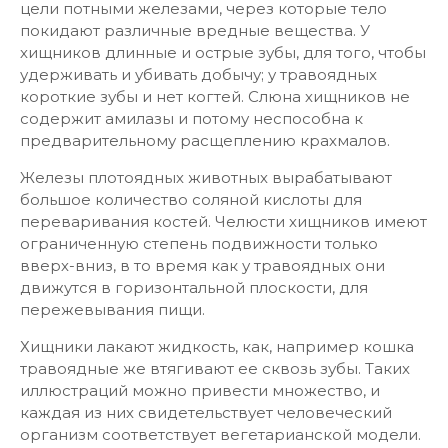
цели потными железами, через которые тело
покидают различные вредные вещества. У
хищников длинные и острые зубы, для того, чтобы
удерживать и убивать добычу; у травоядных
короткие зубы и нет когтей. Слюна хищников не
содержит амилазы и потому неспособна к
предварительному расщеплению крахмалов.
Железы плотоядных животных вырабатывают
большое количество соляной кислоты для
переваривания костей. Челюсти хищников имеют
ограниченную степень подвижности только
вверх-вниз, в то время как у травоядных они
движутся в горизонтальной плоскости, для
пережевывания пищи.
Хищники лакают жидкость, как, например кошка
травоядные же втягивают ее сквозь зубы. Таких
иллюстраций можно привести множество, и
каждая из них свидетельствует человеческий
организм соответствует вегетарианской модели.