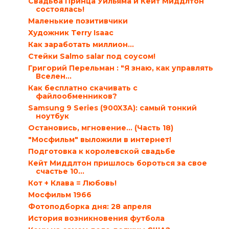
Свадьба Принца Уильяма и Кейт Миддлтон
состоялась!
Маленькие позитивчики
Художник Terry Isaac
Как заработать миллион…
Стейки Salmo salar под соусом!
Григорий Перельман : "Я знаю, как управлять
Вселен...
Как бесплатно скачивать с
файлообменников?
Samsung 9 Series (900X3A): самый тонкий
ноутбук
Остановись, мгновение... (Часть 18)
"Мосфильм" выложили в интернет!
Подготовка к королевской свадьбе
Кейт Миддлтон пришлось бороться за свое
счастье 10...
Кот + Клава = Любовь!
Мосфильм 1966
Фотоподборка дня: 28 апреля
История возникновения футбола