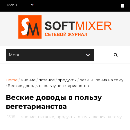
Home
/
мнение
/
питание
/
продукты
/
размышления на тему
/
Веские доводы в пользу вегетарианства
Веские доводы в пользу
вегетарианства
13:18
-
мнение
,
питание
,
продукты
,
размышления на тему