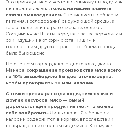
Это приводит нас к неутешительному выводу: как
не парадоксально,
голод на нашей планете
связан с мясоедением.
Специалисты в области
питания, исследований окружающей среды, а
также политики не раз отмечали: если бы
Соединенные Штаты передали запас зерновых и
сои, идущий на откорм скота, нищим и
голодающим других стран — проблема голода
была бы решена.
По оценкам гарвардского диетолога Джина
Майера,
сокращение производства мяса всего
на 10% высвободило бы достаточно зерна,
чтобы прокормить 60 млн. человек.
С точки зрения расхода воды, земельных и
других ресурсов, мясо — самый
дорогостоящий продукт из тех, что можно
себе вообразить.
Лишь около 10% белков и
калорий содержится в кормах, впоследствии
возвращающихся к нам виде мяса. К тому же,