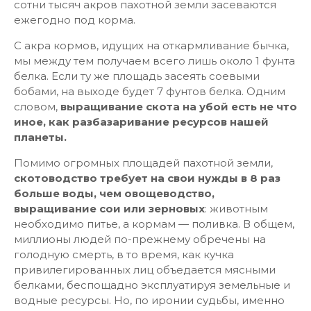
сотни тысяч акров пахотной земли засеваются
ежегодно под корма.
С акра кормов, идущих на откармливание бычка,
мы между тем получаем всего лишь около 1 фунта
белка. Если ту же площадь засеять соевыми
бобами, на выходе будет 7 фунтов белка. Одним
словом,
выращивание скота на убой есть не что
иное, как разбазаривание ресурсов нашей
планеты.
Помимо огромных площадей пахотной земли,
скотоводство требует на свои нужды в 8 раз
больше воды, чем овощеводство,
выращивание сои или зерновых
: животным
необходимо питье, а кормам — поливка. В общем,
миллионы людей по-прежнему обречены на
голодную смерть, в то время, как кучка
привилегированных лиц объедается мясными
белками, беспощадно эксплуатируя земельные и
водные ресурсы. Но, по иронии судьбы, именно