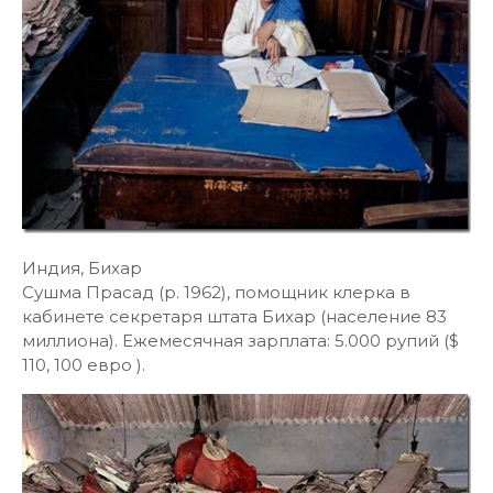
Индия, Бихар
Сушма Прасад (р. 1962), помощник клерка в
кабинете секретаря штата Бихар (население 83
миллиона). Ежемесячная зарплата: 5.000 рупий ($
110, 100 евро ).