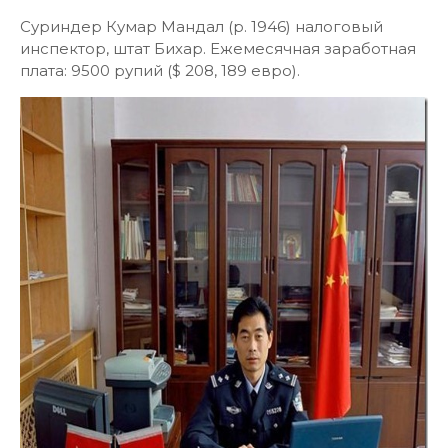
Суриндер Кумар Мандал (р. 1946) налоговый
инспектор, штат Бихар. Ежемесячная заработная
плата: 9500 рупий ($ 208, 189 евро).