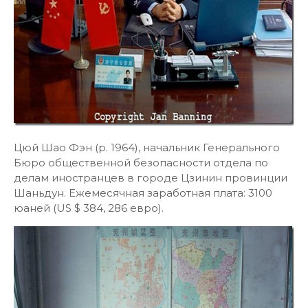
Цюй Шао Фэн (р. 1964), начальник Генерального
Бюро общественной безопасности отдела по
делам иностранцев в городе Цзинин провинции
Шаньдун. Ежемесячная заработная плата: 3100
юаней (US $ 384, 286 евро).