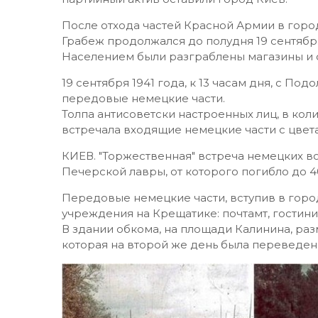
После отхода частей Красной Армии в горо
Грабеж продолжался до полудня 19 сентябр
Hаселением были разграблены магазины и ск
19 сентября 1941 года, к 13 часам дня, с Под
передовые немецкие части.
Толпа антисоветски настроенных лиц, в кол
встречала входящие немецкие части с цвет
КИЕВ. "Торжественная" встреча немецких 
Печерской лавры, от которого погибло до 4
Передовые немецкие части, вступив в горо
учреждения на Крещатике: почтамт, гостиниц
В здании обкома, на площади Калинина, ра
которая на второй же день была переведен