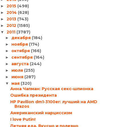
2015
(498)
►
2014
(628)
►
2013
(743)
►
2012
(1585)
►
2011
(3787)
▼
декабря
(184)
►
ноября
(174)
►
октября
(166)
►
сентября
(164)
►
августа
(244)
►
июля
(255)
►
июня
(287)
►
мая
(320)
▼
Анна Чапман: Русская секс-шпионка
Ошибка президента
HP Pavilion dm1-3100er: лучший на AMD
Brazos
Американский нарциссизм
I love Putin!
Летняя еда. Вкусно и полезно