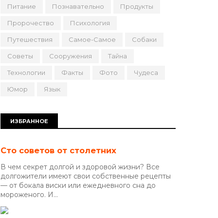
Питание
Познавательно
Продукты
Пророчество
Психология
Путешествия
Самое-Самое
Собаки
Советы
Сооружения
Тайна
Технологии
Факты
Фото
Чудеса
Юмор
Язык
ИЗБРАННОЕ
Сто советов от столетних
В чем секрет долгой и здоровой жизни? Все
долгожители имеют свои собственные рецепты
— от бокала виски или ежедневного сна до
мороженого. И...