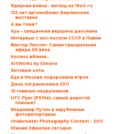
Ядерная война - взгляд из 1945-го
125 лет автомобилю: Берлинская
выставка
А вы тоже?
Хуа – священная вершина даосизма
Интервью с экс-послом СССР в Ливии
Виктор Люстиг: Самая грандиозная
афера ХХ века
Космос вблизи…
ArtWorks by Simona
Хитовые коты
Еда в Москве подорожала втрое
День пограничника 2011
10 главных неудачников
HTC Flyer (P510e): самый дорогой
планшет
Владимир Путин в зарубежных
фоторепортажах
Underwater Photography Contest - 2011
Южная Эфиопия сегодня