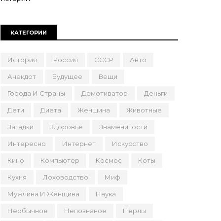
КАТЕГОРИИ
История
Россия
СССР
Авто
Анекдот
Будущее
Вещи
Города И Страны
Демотиватор
Деньги
Дети
Диета
Женщина
Животные
Загадки
Здоровье
Знаменитости
Интересно
Интернет
Искусство
Кино
Компьютер
Космос
Коты
Кухня
Лоховодство
Миф
Мужчина И Женщина
Наука
Необычное
Непознаное
Перлы