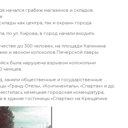
де начался грабеж магазинов и складов.
я
лады как центра, так и окраин города.
ола, по ул. Кирова, в город начали входить
ичестве до 300 человек, на площади Калинина
ами и звоном колоколов Печерской лавры.
войск была нарушена взрывом колокольни
0 немцев.
д, заняли общественные и государственные
ы «Гранд-Отель», «Континенталь», «Спартак» и др.
зместилась немецкая городская комендатура,
а в здание гостиницы «Спартак» на Крещатике.