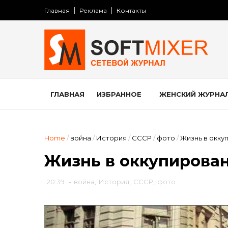
Главная
Реклама
Контакты
ГЛАВНАЯ
ИЗБРАННОЕ
ЖЕНСКИЙ ЖУРНА
Home
/
война
/
История
/
СССР
/
фото
/
Жизнь в окку
Жизнь в оккупирова
20:39
-
война
,
История
,
СССР
,
фото