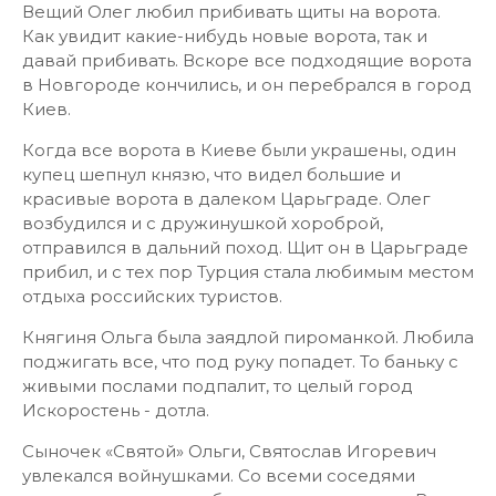
Вещий Олег любил прибивать щиты на ворота.
Как увидит какие-нибудь новые ворота, так и
давай прибивать. Вскоре все подходящие ворота
в Новгороде кончились, и он перебрался в город
Киев.
Когда все ворота в Киеве были украшены, один
купец шепнул князю, что видел большие и
красивые ворота в далеком Царьграде. Олег
возбудился и с дружинушкой хороброй,
отправился в дальний поход. Щит он в Царьграде
прибил, и с тех пор Турция стала любимым местом
отдыха российских туристов.
Княгиня Ольга была заядлой пироманкой. Любила
поджигать все, что под руку попадет. То баньку с
живыми послами подпалит, то целый город
Искоростень - дотла.
Сыночек «Святой» Ольги, Святослав Игоревич
увлекался войнушками. Со всеми соседями