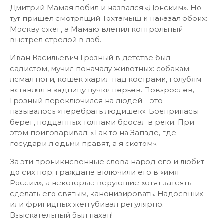
Дмитрий Мамая побил и назвался «Донским». Но
тут пришел смотрящий Тохтамыш и наказал обоих:
Москву сжег, а Мамаю влепил контрольный
выстрел стрелой в лоб.
Иван Васильевич Грозный в детстве был
садистом, мучил поначалу животных: собакам
ломал ноги, кошек жарил над кострами, голубям
вставлял в задницу пучки перьев. Повзрослев,
Грозный переключился на людей – это
называлось «перебрать людишек». Боеприпасы
берег, подданных толпами бросал в реки. При
этом приговаривал: «Так то на Западе, где
государи людьми правят, а я скотом».
За эти проникновенные слова народ его и любит
до сих пор; граждане включили его в «имя
России», а некоторые верующие хотят затеять
сделать его святым, канонизировать. Надоевших
или фригидных жен убивал регулярно.
Взыскательный был пахан!