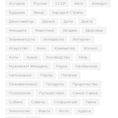
История
Россия
СССР
Авто
Анекдот
Будущее
Вещи
Города И Страны
Демотиватор
Деньги
Дети
Диета
Женщина
Животные
Загадки
Здоровье
Знаменитости
Интересно
Интернет
Искусство
Кино
Компьютер
Космос
Коты
Кухня
Лоховодство
Миф
Мужчина И Женщина
Наука
Необычное
Непознаное
Перлы
Питание
Познавательно
Продукты
Пророчество
Психология
Путешествия
Самое-Самое
Собаки
Советы
Сооружения
Тайна
Технологии
Факты
Фото
Чудеса