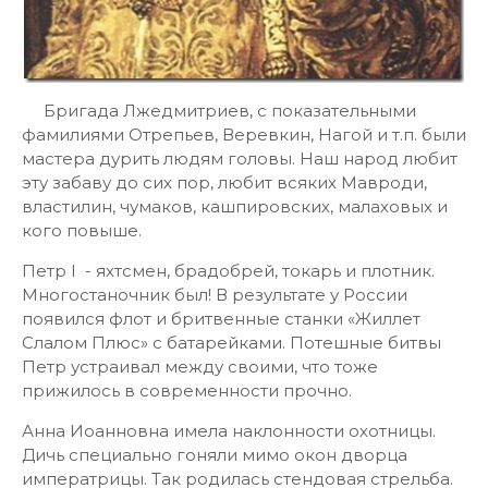
Бригада Лжедмитриев, с показательными
фамилиями Отрепьев, Веревкин, Нагой и т.п. были
мастера дурить людям головы. Наш народ любит
эту забаву до сих пор, любит всяких Мавроди,
властилин, чумаков, кашпировских, малаховых и
кого повыше.
Петр I - яхтсмен, брадобрей, токарь и плотник.
Многостаночник был! В результате у России
появился флот и бритвенные станки «Жиллет
Слалом Плюс» с батарейками. Потешные битвы
Петр устраивал между своими, что тоже
прижилось в современности прочно.
Анна Иоанновна имела наклонности охотницы.
Дичь специально гоняли мимо окон дворца
императрицы. Так родилась стендовая стрельба.