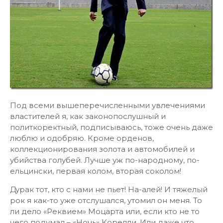
Под всеми вышеперечисленными увлечениями
властителей я, как законопослушный и
политкоректный, подписываюсь, тоже очень даже
люблю и одобряю. Кроме орденов,
коллекционирования золота и автомобилей и
убийства голубей. Лучше уж по-народному, по-
ельцински, первая колом, вторая соколом!
Дурак тот, кто с нами не пьет! На-алей! И тяжелый
рок я как-то уже отслушался, утомил он меня. То
ли дело «Реквием» Моцарта или, если кто не то
чего подумал – «Ночь» Корелли. Или даже что