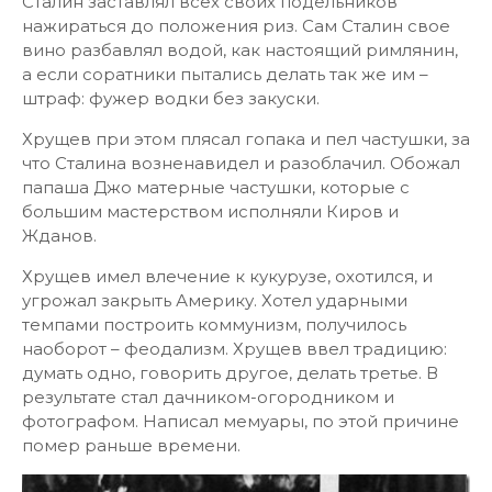
Сталин заставлял всех своих подельников
нажираться до положения риз. Сам Сталин свое
вино разбавлял водой, как настоящий римлянин,
а если соратники пытались делать так же им –
штраф: фужер водки без закуски.
Хрущев при этом плясал гопака и пел частушки, за
что Сталина возненавидел и разоблачил. Обожал
папаша Джо матерные частушки, которые с
большим мастерством исполняли Киров и
Жданов.
Хрущев имел влечение к кукурузе, охотился, и
угрожал закрыть Америку. Хотел ударными
темпами построить коммунизм, получилось
наоборот – феодализм. Хрущев ввел традицию:
думать одно, говорить другое, делать третье. В
результате стал дачником-огородником и
фотографом. Написал мемуары, по этой причине
помер раньше времени.