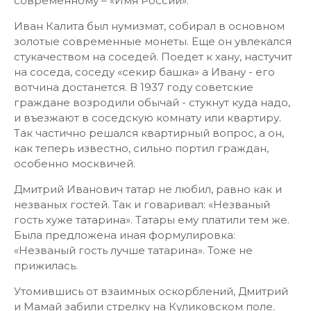
современному – «Имя России».
Иван Калита был нумизмат, собирал в основном
золотые современные монеты. Еще он увлекался
стукачеством на соседей. Поедет к хану, настучит
на соседа, соседу «секир башка» а Ивану - его
вотчина достанется. В 1937 году советские
граждане возродили обычай - стукнут куда надо,
и въезжают в соседскую комнату или квартиру.
Так частично решался квартирный вопрос, а он,
как теперь известно, сильно портил граждан,
особенно москвичей.
Дмитрий Иванович татар не любил, равно как и
незваных гостей. Так и говаривал: «Незваный
гость хуже татарина». Татары ему платили тем же.
Была предложена иная формулировка:
«Незваный гость лучше татарина». Тоже не
прижилась.
Утомившись от взаимных оскорблений, Дмитрий
и Мамай забили стрелку на Куликовском поле.