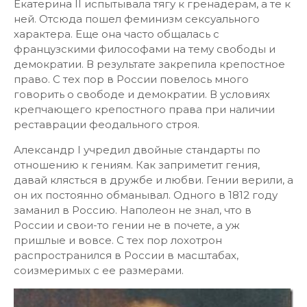
Екатерина II испытывала тягу к гренадерам, а те к
ней. Отсюда пошел феминизм сексуального
характера. Еще она часто общалась с
французскими философами на тему свободы и
демократии. В результате закрепила крепостное
право. С тех пор в России повелось много
говорить о свободе и демократии. В условиях
крепчающего крепостного права при наличии
реставрации феодального строя.
Александр I учредил двойные стандарты по
отношению к гениям. Как заприметит гения,
давай клясться в дружбе и любви. Гении верили, а
он их постоянно обманывал. Одного в 1812 году
заманил в Россию. Наполеон не знал, что в
России и свои-то гении не в почете, а уж
пришлые и вовсе. С тех пор лохотрон
распространился в России в масштабах,
соизмеримых с ее размерами.