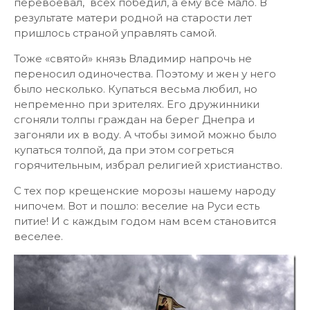
перевоевал, всех победил, а ему все мало. В
результате матери родной на старости лет
пришлось страной управлять самой.
Тоже «святой» князь Владимир напрочь не
переносил одиночества. Поэтому и жен у него
было несколько. Купаться весьма любил, но
непременно при зрителях. Его дружинники
сгоняли толпы граждан на берег Днепра и
загоняли их в воду. А чтобы зимой можно было
купаться толпой, да при этом согреться
горячительным, избрал религией христианство.
С тех пор крещенские морозы нашему народу
нипочем. Вот и пошло: веселие на Руси есть
питие! И с каждым годом нам всем становится
веселее.