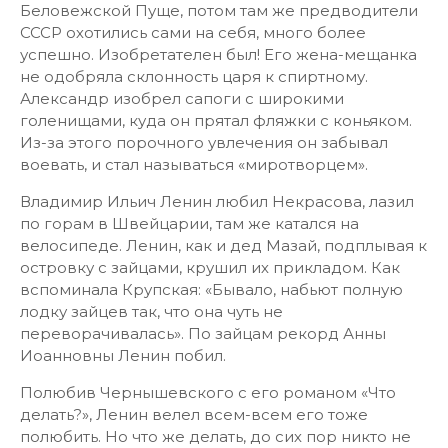
Беловежской Пуще, потом там же предводители
СССР охотились сами на себя, много более
успешно. Изобретателен был! Его жена-мещанка
не одобряла склонность царя к спиртному.
Александр изобрел сапоги с широкими
голенищами, куда он прятал фляжки с коньяком.
Из-за этого порочного увлечения он забывал
воевать, и стал называться «миротворцем».
Владимир Ильич Ленин любил Некрасова, лазил
по горам в Швейцарии, там же катался на
велосипеде. Ленин, как и дед Мазай, подплывая к
островку с зайцами, крушил их прикладом. Как
вспоминала Крупская: «Бывало, набьют полную
лодку зайцев так, что она чуть не
переворачивалась». По зайцам рекорд Анны
Иоанновны Ленин побил.
Полюбив Чернышевского с его романом «Что
делать?», Ленин велел всем-всем его тоже
полюбить. Но что же делать, до сих пор никто не