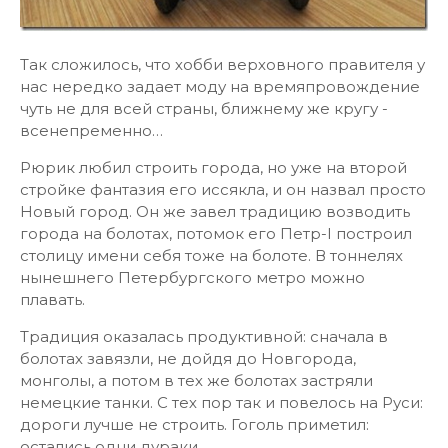
Так сложилось, что хобби верховного правителя у
нас нередко задает моду на времяпровождение
чуть не для всей страны, ближнему же кругу -
всенепременно…
Рюрик любил строить города, но уже на второй
стройке фантазия его иссякла, и он назвал просто
Новый город. Он же завел традицию возводить
города на болотах, потомок его Петр-I построил
столицу имени себя тоже на болоте. В тоннелях
нынешнего Петербургского метро можно
плавать.
Традиция оказалась продуктивной: сначала в
болотах завязли, не дойдя до Новгорода,
монголы, а потом в тех же болотах застряли
немецкие танки. С тех пор так и повелось на Руси:
дороги лучше не строить. Гоголь приметил:
остались одни дураки.