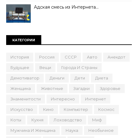
Адская смесь из Интернета…
КАТЕГОРИИ
История
Россия
СССР
Авто
Анекдот
Будущее
Вещи
Города И Страны
Демотиватор
Деньги
Дети
Диета
Женщина
Животные
Загадки
Здоровье
Знаменитости
Интересно
Интернет
Искусство
Кино
Компьютер
Космос
Коты
Кухня
Лоховодство
Миф
Мужчина И Женщина
Наука
Необычное