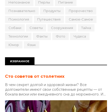
Непознаное
Перлы
Питание
Познавательно
Продукты
Пророчество
Психология
Путешествия
Самое-Самое
Собаки
Советы
Сооружения
Тайна
Технологии
Факты
Фото
Чудеса
Юмор
Язык
ИЗБРАННОЕ
Сто советов от столетних
В чем секрет долгой и здоровой жизни? Все
долгожители имеют свои собственные рецепты — от
бокала виски или ежедневного сна до мороженого. И...