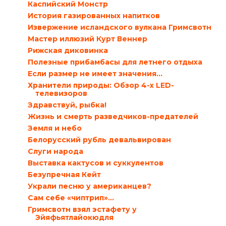
Каспийский Монстр
История газированных напитков
Извержение исландского вулкана Гримсвотн
Мастер иллюзий Курт Веннер
Рижская диковинка
Полезные прибамбасы для летнего отдыха
Если размер не имеет значения…
Хранители природы: Обзор 4-х LED-
телевизоров
Здравствуй, рыбка!
Жизнь и смерть разведчиков-предателей
Земля и небо
Белорусский рубль девальвирован
Слуги народа
Выставка кактусов и суккулентов
Безупречная Кейт
Украли песню у американцев?
Сам себе «чиптрип»…
Гримсвотн взял эстафету у
Эйяфьятлайокюдля