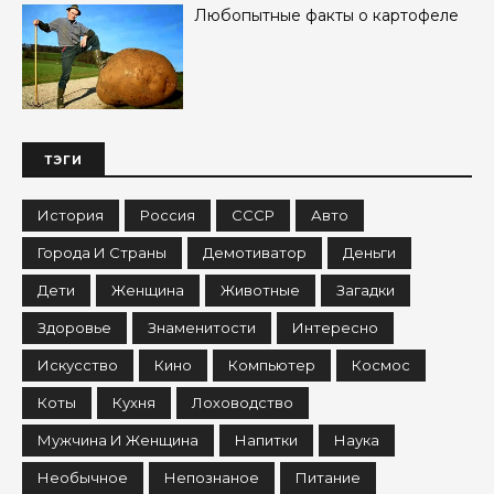
Любопытные факты о картофеле
ТЭГИ
История
Россия
СССР
Авто
Города И Страны
Демотиватор
Деньги
Дети
Женщина
Животные
Загадки
Здоровье
Знаменитости
Интересно
Искусство
Кино
Компьютер
Космос
Коты
Кухня
Лоховодство
Мужчина И Женщина
Напитки
Наука
Необычное
Непознаное
Питание