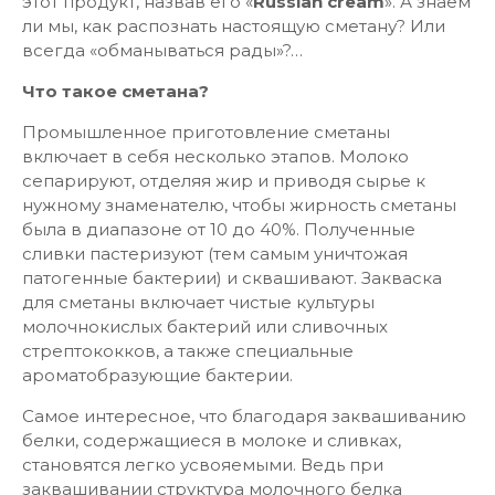
этот продукт, назвав его «
Russian cream
». А знаем
ли мы, как распознать настоящую сметану? Или
всегда «обманываться рады»?…
Что такое сметана?
Промышленное приготовление сметаны
включает в себя несколько этапов. Молоко
сепарируют, отделяя жир и приводя сырье к
нужному знаменателю, чтобы жирность сметаны
была в диапазоне от 10 до 40%. Полученные
сливки пастеризуют (тем самым уничтожая
патогенные бактерии) и сквашивают. Закваска
для сметаны включает чистые культуры
молочнокислых бактерий или сливочных
стрептококков, а также специальные
ароматобразующие бактерии.
Самое интересное, что благодаря заквашиванию
белки, содержащиеся в молоке и сливках,
становятся легко усвояемыми. Ведь при
заквашивании структура молочного белка