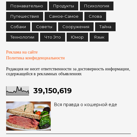
Познавательно
Продукты
Психология
Путешествия
Самое-Самое
Слова
Собаки
Советы
Сооружения
Тайна
Технологии
Что Это
Юмор
Язык
Реклама на сайте
Политика конфиденциальности
Редакция не несет ответственности за достоверность информации,
содержащейся в рекламных объявленияx
39,150,619
Вся правда о кошерной еде