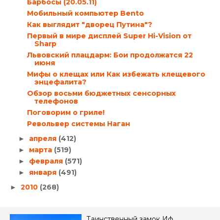
Барбосы (20.05.11)
Мобильный компьютер Bento
Как выглядит "дворец Путина"?
Первый в мире дисплей Super Hi-Vision от
Sharp
Львовский плацдарм: Бои продолжатся 22
июня
Мифы о клещах или Как избежать клещевого
энцефалита?
Обзор восьми бюджетных сенсорных
телефонов
Поговорим о гриле!
Револьвер системы Наган
апреля
(412)
►
марта
(519)
►
февраля
(571)
►
января
(491)
►
2010
(268)
►
Таинственный замок Иф