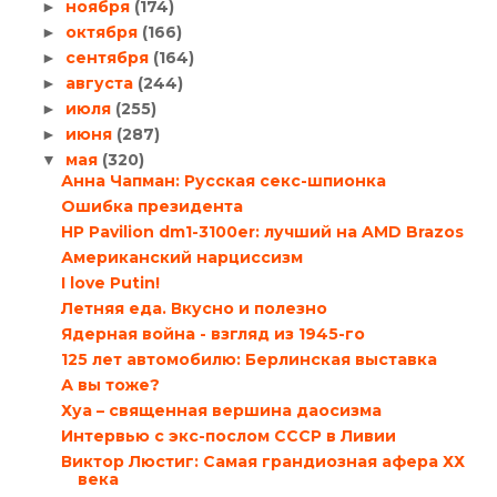
ноября
(174)
►
октября
(166)
►
сентября
(164)
►
августа
(244)
►
июля
(255)
►
июня
(287)
►
мая
(320)
▼
Анна Чапман: Русская секс-шпионка
Ошибка президента
HP Pavilion dm1-3100er: лучший на AMD Brazos
Американский нарциссизм
I love Putin!
Летняя еда. Вкусно и полезно
Ядерная война - взгляд из 1945-го
125 лет автомобилю: Берлинская выставка
А вы тоже?
Хуа – священная вершина даосизма
Интервью с экс-послом СССР в Ливии
Виктор Люстиг: Самая грандиозная афера ХХ
века