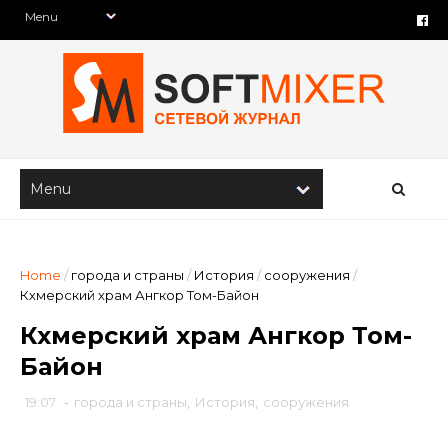
Home
/
города и страны
/
История
/
сооружения
/
Кхмерский храм Ангкор Том-Байон
Кхмерский храм Ангкор Том-
Байон
19:07
-
города и страны
,
История
,
сооружения