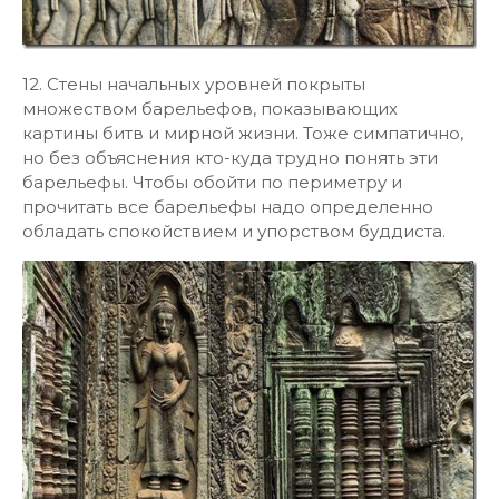
12. Стены начальных уровней покрыты
множеством барельефов, показывающих
картины битв и мирной жизни. Тоже симпатично,
но без объяснения кто-куда трудно понять эти
барельефы. Чтобы обойти по периметру и
прочитать все барельефы надо определенно
обладать спокойствием и упорством буддиста.