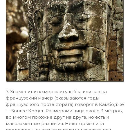
7. Знаменитая кхмерская улыбка или как на
французский манер (сказываются годы
французского протектората) говорят в Камбодже
— Sourire Khmer. Размерами лица около 3 метров,
во многом похожие друг на друга, но есть и
малозаметные различия. Некоторые лица
повреждены: часть физиономии сколота или