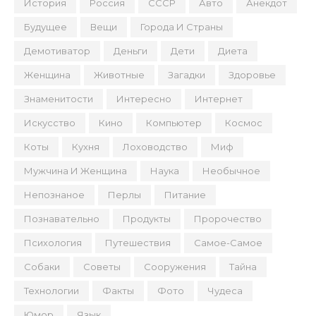
История
Россия
СССР
Авто
Анекдот
Будущее
Вещи
Города И Страны
Демотиватор
Деньги
Дети
Диета
Женщина
Животные
Загадки
Здоровье
Знаменитости
Интересно
Интернет
Искусство
Кино
Компьютер
Космос
Коты
Кухня
Лоховодство
Миф
Мужчина И Женщина
Наука
Необычное
Непознаное
Перлы
Питание
Познавательно
Продукты
Пророчество
Психология
Путешествия
Самое-Самое
Собаки
Советы
Сооружения
Тайна
Технологии
Факты
Фото
Чудеса
Юмор
Язык