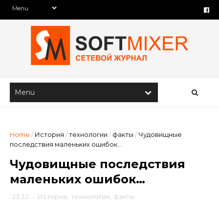
Home
/
История
/
технологии
/
факты
/
Чудовищные
последствия маленьких ошибок…
Чудовищные последствия
маленьких ошибок…
23:33
-
История
,
технологии
,
факты