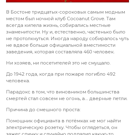
В Бостоне тридцатых-сороковых самым модным
местом был ночной клуб Cocoanut Grove. Там
всегда кипела жизнь, собирались местные
знаменитости. Ну и, естественно, частенько было
не протолкнуться. Иногда народу собиралось чуть
не вдвое больше официальной вместимости
заведения, которая составляла 460 человек.
Ни хозяев, ни посетителей это не смущало.
До 1942 года, когда при пожаре погибло 492
человека.
Парадокс в том, что виновником большинства
смертей стал совсем не огонь, а… дверные петли.
Причина до смешного проста:
Помощник официанта в потёмках не мог найти
электрическую розетку. Чтобы оглядеться, он
зажег спичку и случайно подпалил какую-то