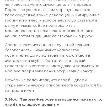
легковоспламеняющуюся деталь интерьера.
Парень не успел и глазом моргнуть, как огонь
перекинулся на яркие декорации, имитирующие
тропический лес, и вскоре весь клуб оказался в
дыму и пламени. Всё произошло так
молниеносно, что тела некоторых жертв так и
нашли потом сидящими со стаканами в руках.
Среди многочисленных нарушений техники
безопасности – начиная от количества
посетителей до использования сухой хвои в
оформлении клуба – был один фатальный
недостаток, о котором никто даже и подумать не
мог: все двери заведения открывались внутрь.
Пожарные подсчитали, что если бы двери
открывались наружу, список жертв сократился бы
на триста имён.
5. Мост Такома-Нэрроуз разрушился из-за того,
что был слишком цельным