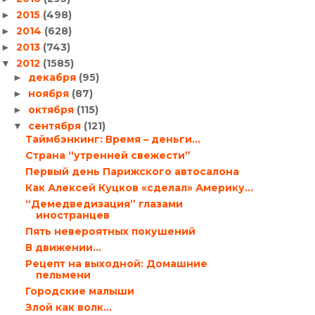
2015
(498)
►
2014
(628)
►
2013
(743)
►
2012
(1585)
▼
декабря
(95)
►
ноября
(87)
►
октября
(115)
►
сентября
(121)
▼
Таймбэнкинг: Время – деньги…
Страна “утренней свежести”
Первый день Парижского автосалона
Как Алексей Куцков «сделал» Америку…
“Демедведизация” глазами
иностранцев
Пять невероятных покушений
В движении…
Рецепт на выходной: Домашние
пельмени
Городские малыши
Злой как волк…