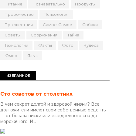
Питание
Познавательно
Продукты
Пророчество
Психология
Путешествия
Самое-Самое
Собаки
Советы
Сооружения
Тайна
Технологии
Факты
Фото
Чудеса
Юмор
Язык
ИЗБРАННОЕ
Сто советов от столетних
В чем секрет долгой и здоровой жизни? Все
долгожители имеют свои собственные рецепты
— от бокала виски или ежедневного сна до
мороженого. И...