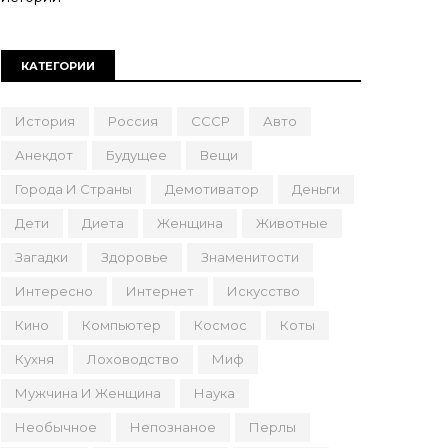
КАТЕГОРИИ
История
Россия
СССР
Авто
Анекдот
Будущее
Вещи
Города И Страны
Демотиватор
Деньги
Дети
Диета
Женщина
Животные
Загадки
Здоровье
Знаменитости
Интересно
Интернет
Искусство
Кино
Компьютер
Космос
Коты
Кухня
Лоховодство
Миф
Мужчина И Женщина
Наука
Необычное
Непознаное
Перлы