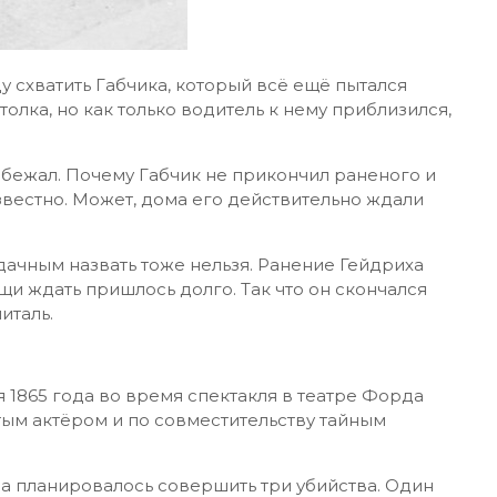
 схватить Габчика, который всё ещё пытался
толка, но как только водитель к нему приблизился,
сбежал. Почему Габчик не прикончил раненого и
звестно. Может, дома его действительно ждали
дачным назвать тоже нельзя. Ранение Гейдриха
щи ждать пришлось долго. Так что он скончался
италь.
я 1865 года во время спектакля в театре Форда
тым актёром и по совместительству тайным
а планировалось совершить три убийства. Один