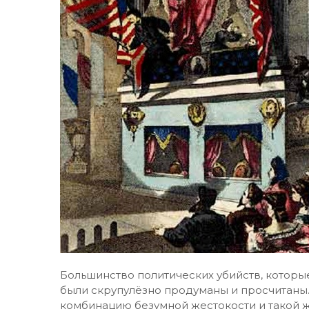
Большинство политических убийств, которые
были скрупулёзно продуманы и просчитаны.
комбинацию безумной жестокости и такой