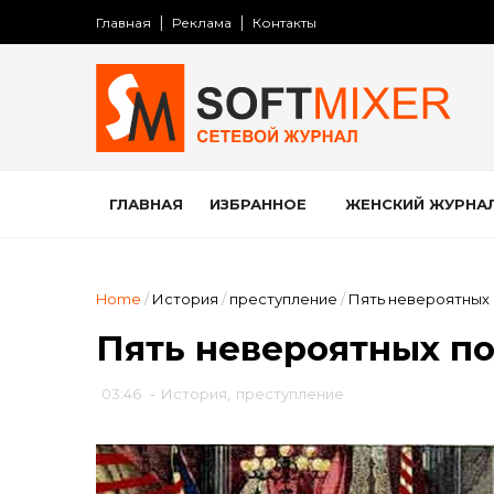
Главная
Реклама
Контакты
ГЛАВНАЯ
ИЗБРАННОЕ
ЖЕНСКИЙ ЖУРНА
Home
/
История
/
преступление
/
Пять невероятных
Пять невероятных п
03:46
-
История
,
преступление