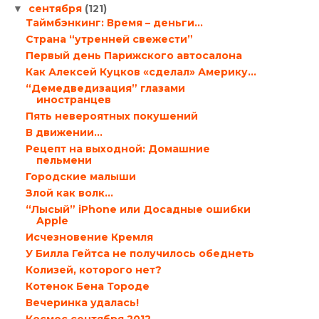
сентября
(121)
▼
Таймбэнкинг: Время – деньги…
Страна “утренней свежести”
Первый день Парижского автосалона
Как Алексей Куцков «сделал» Америку…
“Демедведизация” глазами
иностранцев
Пять невероятных покушений
В движении…
Рецепт на выходной: Домашние
пельмени
Городские малыши
Злой как волк…
“Лысый” iPhone или Досадные ошибки
Apple
Исчезновение Кремля
У Билла Гейтса не получилось обеднеть
Колизей, которого нет?
Котенок Бена Тороде
Вечеринка удалась!
Космос сентября 2012