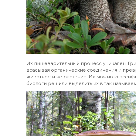
Их пищеварительный процесс уникален. Гр
всасывая органические соединения и превр
животное и не растение. Их можно классифи
биологи решили выделить их в так называем