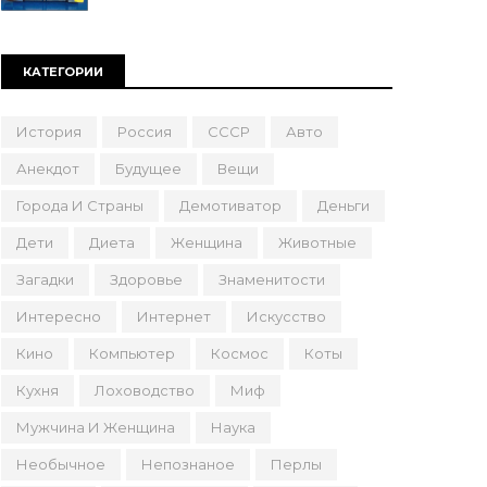
КАТЕГОРИИ
История
Россия
СССР
Авто
Анекдот
Будущее
Вещи
Города И Страны
Демотиватор
Деньги
Дети
Диета
Женщина
Животные
Загадки
Здоровье
Знаменитости
Интересно
Интернет
Искусство
Кино
Компьютер
Космос
Коты
Кухня
Лоховодство
Миф
Мужчина И Женщина
Наука
Необычное
Непознаное
Перлы