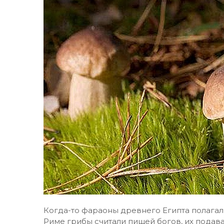
Когда-то фараоны древнего Египта полагали,
Риме грибы считали пищей богов, их подава