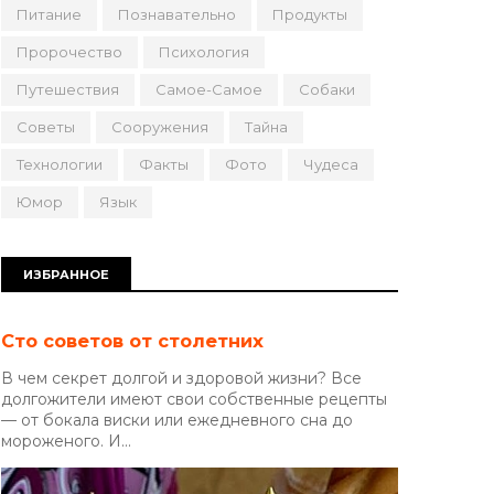
Питание
Познавательно
Продукты
Пророчество
Психология
Путешествия
Самое-Самое
Собаки
Советы
Сооружения
Тайна
Технологии
Факты
Фото
Чудеса
Юмор
Язык
ИЗБРАННОЕ
Сто советов от столетних
В чем секрет долгой и здоровой жизни? Все
долгожители имеют свои собственные рецепты
— от бокала виски или ежедневного сна до
мороженого. И...