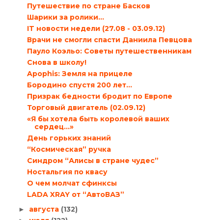
Путешествие по стране Басков
Шарики за ролики…
IT новости недели (27.08 - 03.09.12)
Врачи не смогли спасти Даниила Певцова
Пауло Коэльо: Советы путешественникам
Снова в школу!
Apophis: Земля на прицеле
Бородино спустя 200 лет…
Призрак бедности бродит по Европе
Торговый двигатель (02.09.12)
«Я бы хотела быть королевой ваших
сердец...»
День горьких знаний
“Космическая” ручка
Синдром “Алисы в стране чудес”
Ностальгия по квасу
О чем молчат сфинксы
LADA XRAY от “АвтоВАЗ”
августа
(132)
►