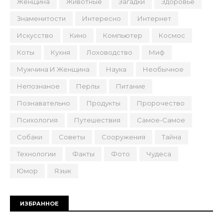
Женщина
Животные
Загадки
Здоровье
Знаменитости
Интересно
Интернет
Искусство
Кино
Компьютер
Космос
Коты
Кухня
Лоховодство
Миф
Мужчина И Женщина
Наука
Необычное
Непознаное
Перлы
Питание
Познавательно
Продукты
Пророчество
Психология
Путешествия
Самое-Самое
Собаки
Советы
Сооружения
Тайна
Технологии
Факты
Фото
Чудеса
Юмор
Язык
ИЗБРАННОЕ