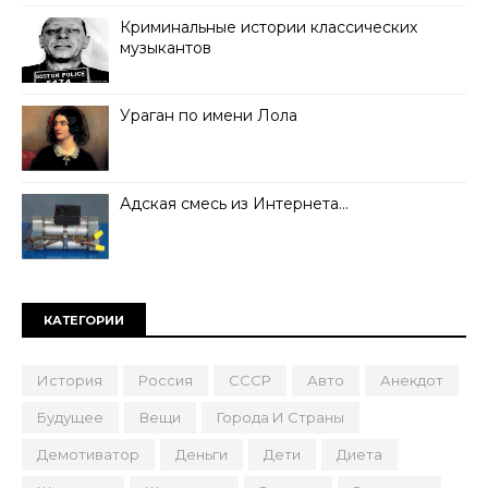
Криминальные истории классических
музыкантов
Ураган по имени Лола
Адская смесь из Интернета…
КАТЕГОРИИ
История
Россия
СССР
Авто
Анекдот
Будущее
Вещи
Города И Страны
Демотиватор
Деньги
Дети
Диета