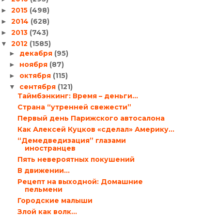
2015
(498)
►
2014
(628)
►
2013
(743)
►
2012
(1585)
▼
декабря
(95)
►
ноября
(87)
►
октября
(115)
►
сентября
(121)
▼
Таймбэнкинг: Время – деньги…
Страна “утренней свежести”
Первый день Парижского автосалона
Как Алексей Куцков «сделал» Америку…
“Демедведизация” глазами
иностранцев
Пять невероятных покушений
В движении…
Рецепт на выходной: Домашние
пельмени
Городские малыши
Злой как волк…