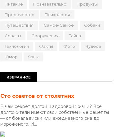
Питание
Познавательно
Продукты
Пророчество
Психология
Путешествия
Самое-Самое
Собаки
Советы
Сооружения
Тайна
Технологии
Факты
Фото
Чудеса
Юмор
Язык
ИЗБРАННОЕ
Сто советов от столетних
В чем секрет долгой и здоровой жизни? Все
долгожители имеют свои собственные рецепты
— от бокала виски или ежедневного сна до
мороженого. И...