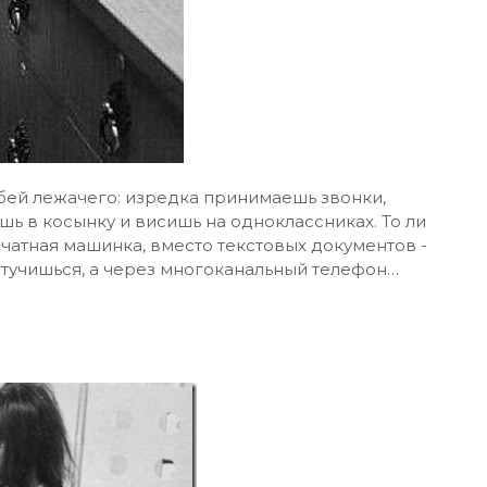
 бей лежачего: изредка принимаешь звонки,
ь в косынку и висишь на одноклассниках. То ли
печатная машинка, вместо текстовых документов -
 стучишься, а через многоканальный телефон…