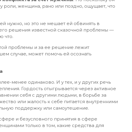
 роли, женщина, рано или поздно, ощущает, что
ей нужно, но это не мешает ей обвинять в
него решения известной сказочной проблемы —
ю что.
этой проблемы и за ее решение лежит
шем случае, может помочь ей осознать
а
ее-менее одинаково. И у тех, и у других речь
епления. Гордость отыгрывается через активное
нении себя с другими людьми, в борьбе за
ожество или жалость к себе питается внутренними
льную поддержку или самоутешение.
сфере и безусловного принятия в сфере
нщинами только в том, какие средства для