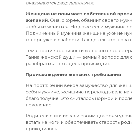
оказываются разрушенными.
Женщина не понимает собственной против
желаний
. Она, скорее, обвинит своего мужч
чтобы измениться. Но даже если мужчина ее 
Подчиненный мужчина женщине уже не нуже
теперь уже в слабости. Так до тех пор, пока
Тема противоречивости женского характера 
Тайна женской души — вечный вопрос для 
разобраться, что здесь происходит.
Происхождение женских требований
На протяжении веков замужество для женщ
себя мужчине, женщина перекладывала на н
благополучие. Это считалось нормой и посл
поколение.
Родители сами искали своим дочерям удачную
встать на ноги и обеспечивать старость род
приходилось.