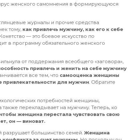
 вирус женского самомнения в формирующуюся
 глянцевые журналы и прочие средства
чек тому,
как привлечь мужчину, как его к себе
Кокетство — это боевое искусство по
ит в программу обязательного женского
вильнула от поддержания всеобщего «заговора»,
пособность привлечь и женить на себе мужчину
канчивается все тем, что
самооценка женщины
ее привлекательности для мужчин
. Обратите
сихологических потребностей женщины,
а также перекладывает на мужчину. Теперь, ко
, чтобы женщина перестала чувствовать свою
ет, он — виноват.
ый разрушает большинство семей.
Женщина
о конфликта за счет мужчины
. Но поскольку он