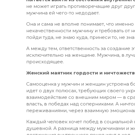
не может играть противоречащие друг другу
мужчина ей чего-то недодает.
Она и сама не вполне понимает, что именно 
некачественности мужчину и требовать от 
пойди туда, не знаю куда, принеси то, не зна
А между тем, ответственность за создание 
исключительно на женщине. Мужчина, в луч
происходящее.
Женский маятник гордости и ничтожеств
Самооценка у мужчин и женщин устроена бол
идет о двух полюсах, требующих своего укр
взаимодействие со внешним миром — в срав
власть, в победах над соперниками. А ничт
переживаниями, через взаимную эмоциона
Каждый человек хочет побед в социальной 
душевной. А разница между мужчинами и же
достижения внутреннего покоя идут в ход.