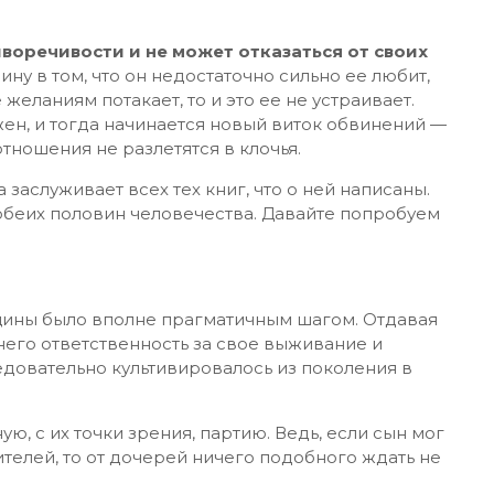
оречивости и не может отказаться от своих
ину в том, что он недостаточно сильно ее любит,
желаниям потакает, то и это ее не устраивает.
н, и тогда начинается новый виток обвинений —
 отношения не разлетятся в клочья.
заслуживает всех тех книг, что о ней написаны.
обеих половин человечества. Давайте попробуем
ины было вполне прагматичным шагом. Отдавая
его ответственность за свое выживание и
едовательно культивировалось из поколения в
, с их точки зрения, партию. Ведь, если сын мог
ителей, то от дочерей ничего подобного ждать не