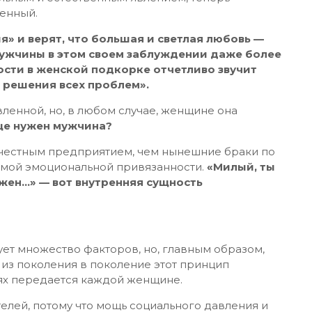
венный.
 и верят, что большая и светлая любовь —
 мужчины в этом своем заблуждении даже более
ости в женской подкорке отчетливо звучит
 решения всех проблем».
ленной, но, в любом случае, женщине она
ще нужен мужчина?
 честным предприятием, чем нынешние браки по
рмой эмоциональной привязанности.
«Милый, ты
жен…» — вот внутренняя сущность
ует множество факторов, но, главным образом,
, из поколения в поколение этот принцип
ях передается каждой женщине.
телей, потому что мощь социального давления и