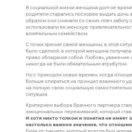
В социальной жизни женщина долгое время
родители старались поскорее выдать дочь 
образом они снимали со своих плеч заботу 
использовали ее женскую привлекательност
влиятельным семейством.
С точки зрения самой женщины, в этой ситу
было сделкой, в которой женщина получала
право обладания собой. Любовь, уважение и
никогда не были обязательным атрибутом.
Но с приходом новых времен, когда отнош
больше опираться на принцип взаимного уд
на полную свою социальную самостоятельнос
ситуации.
Критерием выбора брачного партнера ста
эмоциональных переживаний, который став
И хотя никто толком и понятия не имеет о
настолько важное значение, что отношен
Брак по расчету, который всегда был норм