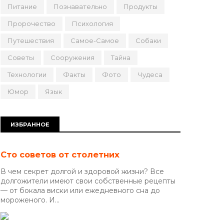
Питание
Познавательно
Продукты
Пророчество
Психология
Путешествия
Самое-Самое
Собаки
Советы
Сооружения
Тайна
Технологии
Факты
Фото
Чудеса
Юмор
Язык
ИЗБРАННОЕ
Сто советов от столетних
В чем секрет долгой и здоровой жизни? Все
долгожители имеют свои собственные рецепты
— от бокала виски или ежедневного сна до
мороженого. И...