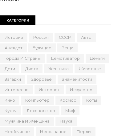
КАТЕГОРИИ
История
Россия
СССР
Авто
Анекдот
Будущее
Вещи
Города И Страны
Демотиватор
Деньги
Дети
Диета
Женщина
Животные
Загадки
Здоровье
Знаменитости
Интересно
Интернет
Искусство
Кино
Компьютер
Космос
Коты
Кухня
Лоховодство
Миф
Мужчина И Женщина
Наука
Необычное
Непознаное
Перлы