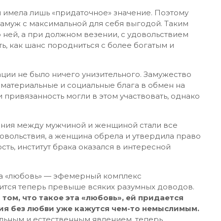
 имела лишь «придаточное» значение. Поэтому
замуж с максимальной для себя выгодой. Таким
о ней, а при должном везении, с удовольствием
ь, как шанс породниться с более богатым и
ации не было ничего унизительного. Замужество
 материальные и социальные блага в обмен на
 привязанность могли в этом участвовать, однако
ения между мужчиной и женщиной стали все
овольствия, а женщина обрела и утвердила право
ть, институт брака оказался в интересной
ла «любовь» — эфемерный комплекс
ится теперь превыше всяких разумных доводов.
 том, что такое эта «любовь», ей придается
ия без любви уже кажутся чем-то немыслимым.
альным и естественным явлением, теперь