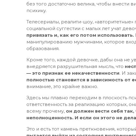
без того достаточно велика, чтобы внести
психику.
Телесериалы, реалити-шоу, «авторитетные»
социальной суггестии с малых лет учат дево
привязать и, как его потом использовать.
манипулированию мужчинами, которое вход
образования.
Кроме того, каждой девочке, дабы она не у
внедряется разрушительная мысль, что
нес
— это признак ее некачественности
. И за
полностью становится в зависимость от 
внимание, это крайне важно.
Здесь мы плавно переходим в плоскость п
ответственность за реализацию которых, он
всему прочему,
он должен вести себя так
неполноценность. И если он этого не дела
Это и есть тот камень преткновения, котор
пытается выйти из состояния внутреннег