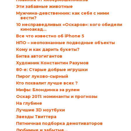
Эти забавные животные
Мужчина-девственник: как себя с ними
вести?
10 несправедливых «Оскаров»: кого обидели
киноакад...
Все что известно об iPhone 5
НПО – неопознанные подводные объекты
Кому и как дарить букеты?
Битва автогигантов
Художник Константин Разумов
80-е: Старые добрые игрушки
Пирог луково-сырный
Кто похвалит лучше всех ?
Мифы: Блондинка за рулем
Оскар 2011: номинанты и прогнозы
На глубине
Лучшие 3D ноутбуки
Звезды Твиттера
Пятничная подборка демотиваторов
Любимые и забытые…