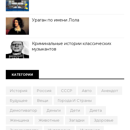
Ураган по имени Лола
Криминальные истории классических
музыкантов
КАТЕГОРИИ
История
Россия
СССР
Авто
Анекдот
Будущее
Вещи
Города И Страны
Демотиватор
Деньги
Дети
Диета
Женщина
Животные
Загадки
Здоровье