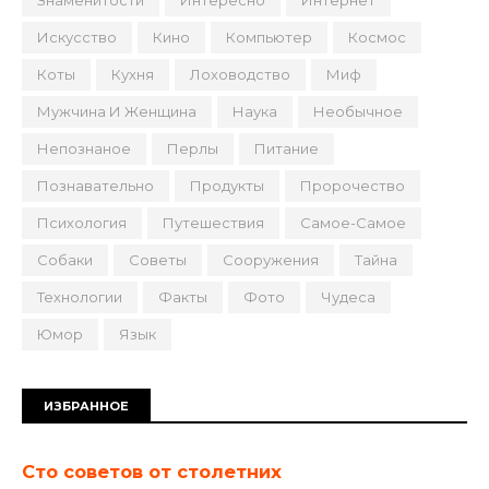
Знаменитости
Интересно
Интернет
Искусство
Кино
Компьютер
Космос
Коты
Кухня
Лоховодство
Миф
Мужчина И Женщина
Наука
Необычное
Непознаное
Перлы
Питание
Познавательно
Продукты
Пророчество
Психология
Путешествия
Самое-Самое
Собаки
Советы
Сооружения
Тайна
Технологии
Факты
Фото
Чудеса
Юмор
Язык
ИЗБРАННОЕ
Сто советов от столетних