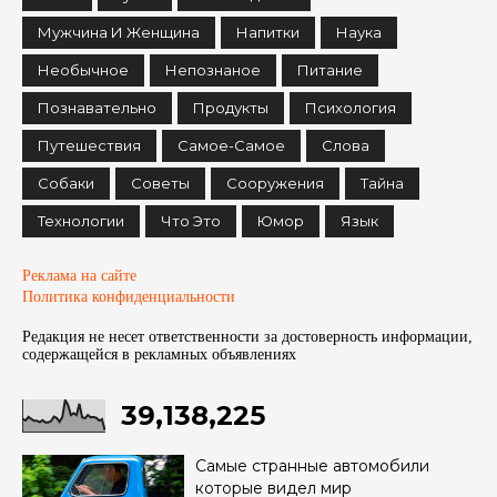
Мужчина И Женщина
Напитки
Наука
Необычное
Непознаное
Питание
Познавательно
Продукты
Психология
Путешествия
Самое-Самое
Слова
Собаки
Советы
Сооружения
Тайна
Технологии
Что Это
Юмор
Язык
Реклама на сайте
Политика конфиденциальности
Редакция не несет ответственности за достоверность информации,
содержащейся в рекламных объявленияx
39,138,225
Самые странные автомобили
которые видел мир