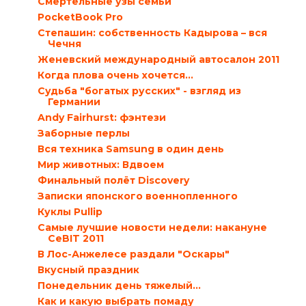
Смертельные узы семьи
PocketBook Pro
Степашин: собственность Кадырова – вся
Чечня
Женевский международный автосалон 2011
Когда плова очень хочется…
Судьба "богатых русских" - взгляд из
Германии
Andy Fairhurst: фэнтези
Заборные перлы
Вся техника Samsung в один день
Мир животных: Вдвоем
Финальный полёт Discovery
Записки японского военнопленного
Куклы Pullip
Самые лучшие новости недели: накануне
CeBIT 2011
В Лос-Анжелесе раздали "Оскары"
Вкусный праздник
Понедельник день тяжелый…
Как и какую выбрать помаду