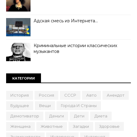
Адская смесь из Интернета…
Криминальные истории классических
музыкантов
КАТЕГОРИИ
История
Россия
СССР
Авто
Анекдот
Будущее
Вещи
Города И Страны
Демотиватор
Деньги
Дети
Диета
Женщина
Животные
Загадки
Здоровье
Знаменитости
Интересно
Интернет