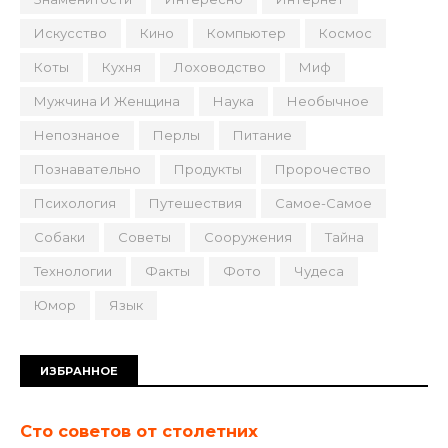
Искусство
Кино
Компьютер
Космос
Коты
Кухня
Лоховодство
Миф
Мужчина И Женщина
Наука
Необычное
Непознаное
Перлы
Питание
Познавательно
Продукты
Пророчество
Психология
Путешествия
Самое-Самое
Собаки
Советы
Сооружения
Тайна
Технологии
Факты
Фото
Чудеса
Юмор
Язык
ИЗБРАННОЕ
Сто советов от столетних