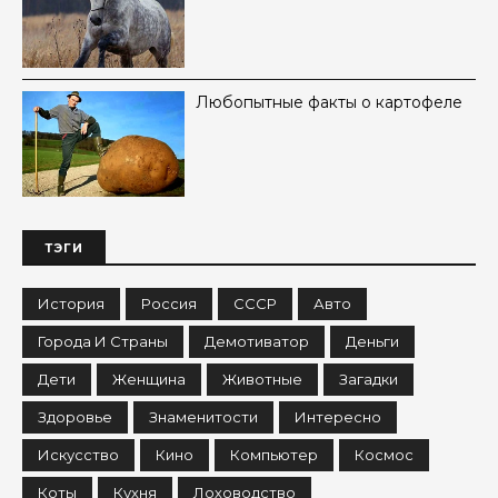
Любопытные факты о картофеле
ТЭГИ
История
Россия
СССР
Авто
Города И Страны
Демотиватор
Деньги
Дети
Женщина
Животные
Загадки
Здоровье
Знаменитости
Интересно
Искусство
Кино
Компьютер
Космос
Коты
Кухня
Лоховодство