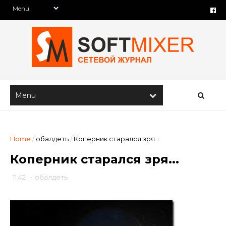
Home
/
обалдеть
/
Коперник старался зря...
Коперник старался зря...
11:42
-
обалдеть