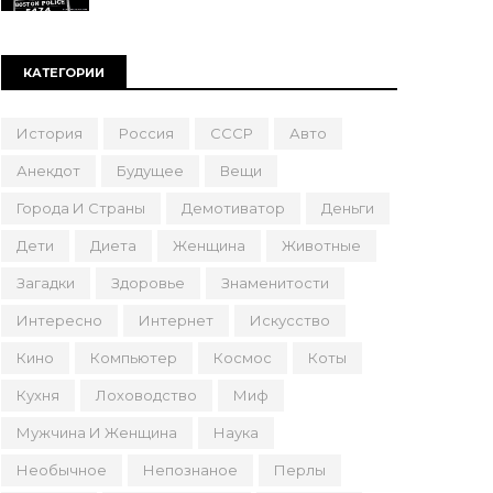
КАТЕГОРИИ
История
Россия
СССР
Авто
Анекдот
Будущее
Вещи
Города И Страны
Демотиватор
Деньги
Дети
Диета
Женщина
Животные
Загадки
Здоровье
Знаменитости
Интересно
Интернет
Искусство
Кино
Компьютер
Космос
Коты
Кухня
Лоховодство
Миф
Мужчина И Женщина
Наука
Необычное
Непознаное
Перлы