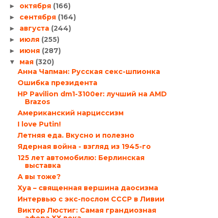
октября
(166)
►
сентября
(164)
►
августа
(244)
►
июля
(255)
►
июня
(287)
►
мая
(320)
▼
Анна Чапман: Русская секс-шпионка
Ошибка президента
HP Pavilion dm1-3100er: лучший на AMD
Brazos
Американский нарциссизм
I love Putin!
Летняя еда. Вкусно и полезно
Ядерная война - взгляд из 1945-го
125 лет автомобилю: Берлинская
выставка
А вы тоже?
Хуа – священная вершина даосизма
Интервью с экс-послом СССР в Ливии
Виктор Люстиг: Самая грандиозная
афера ХХ века