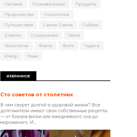
Питание
Познавательно
Продукты
Пророчество
Психология
Путешествия
Самое-Самое
Собаки
Советы
Сооружения
Тайна
Технологии
Факты
Фото
Чудеса
Юмор
Язык
ИЗБРАННОЕ
Сто советов от столетних
В чем секрет долгой и здоровой жизни? Все
долгожители имеют свои собственные рецепты
— от бокала виски или ежедневного сна до
мороженого. И...