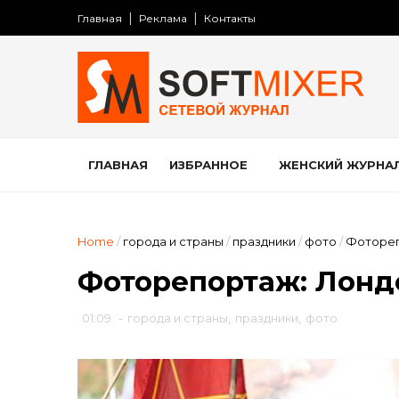
Главная
Реклама
Контакты
ГЛАВНАЯ
ИЗБРАННОЕ
ЖЕНСКИЙ ЖУРНА
Home
/
города и страны
/
праздники
/
фото
/
Фотореп
Фоторепортаж: Лонд
01:09
-
города и страны
,
праздники
,
фото