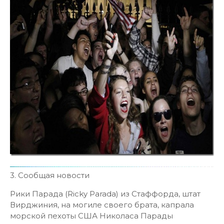
3. Сообщая новости
Рики Парада (Ricky Parada) из Стаффорда, штат
Вирджиния, на могиле своего брата, капрала
морской пехоты США Николаса Парады