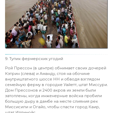
9. Тупик фермерских угодий
Рой Прессон (в центре) обнимает своих дочерей
Кэтрин (слева) и Аманду, стоя на обочине
внутриштатного шоссе НН и обводя взглядом
семейную ферму в городке Уайетт, штат Миссури.
Дом Прессонов и 2400 акров их земли были
затоплены, когда инженерные войска пробили
большую дыру в дамбе на месте слияния рек
Миссисипи и Огайо, чтобы спасти город Каир,
штат Иллинойс.