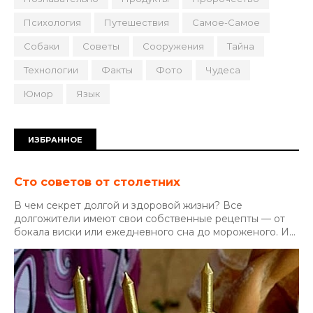
Психология
Путешествия
Самое-Самое
Собаки
Советы
Сооружения
Тайна
Технологии
Факты
Фото
Чудеса
Юмор
Язык
ИЗБРАННОЕ
Сто советов от столетних
В чем секрет долгой и здоровой жизни? Все
долгожители имеют свои собственные рецепты — от
бокала виски или ежедневного сна до мороженого. И...