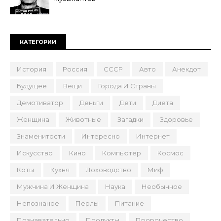
КАТЕГОРИИ
История
Россия
СССР
Авто
Анекдот
Будущее
Вещи
Города И Страны
Демотиватор
Деньги
Дети
Диета
Женщина
Животные
Загадки
Здоровье
Знаменитости
Интересно
Интернет
Искусство
Кино
Компьютер
Космос
Коты
Кухня
Лоховодство
Миф
Мужчина И Женщина
Наука
Необычное
Непознаное
Перлы
Питание
Познавательно
Продукты
Пророчество