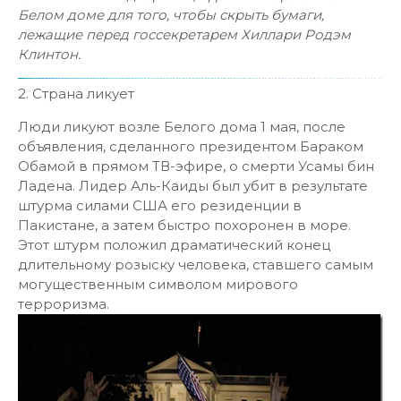
Белом доме для того, чтобы скрыть бумаги,
лежащие перед госсекретарем Хиллари Родэм
Клинтон.
2. Страна ликует
Люди ликуют возле Белого дома 1 мая, после
объявления, сделанного президентом Бараком
Обамой в прямом ТВ-эфире, о смерти Усамы бин
Ладена. Лидер Аль-Каиды был убит в результате
штурма силами США его резиденции в
Пакистане, а затем быстро похоронен в море.
Этот штурм положил драматический конец
длительному розыску человека, ставшего самым
могущественным символом мирового
терроризма.