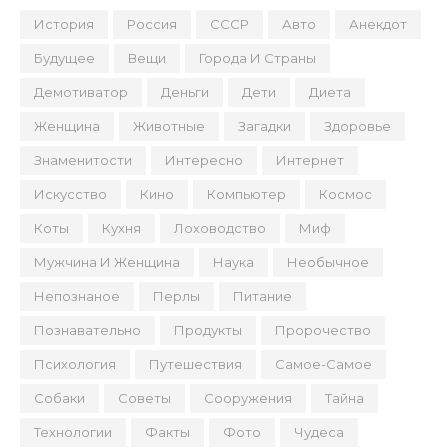
История
Россия
СССР
Авто
Анекдот
Будущее
Вещи
Города И Страны
Демотиватор
Деньги
Дети
Диета
Женщина
Животные
Загадки
Здоровье
Знаменитости
Интересно
Интернет
Искусство
Кино
Компьютер
Космос
Коты
Кухня
Лоховодство
Миф
Мужчина И Женщина
Наука
Необычное
Непознаное
Перлы
Питание
Познавательно
Продукты
Пророчество
Психология
Путешествия
Самое-Самое
Собаки
Советы
Сооружения
Тайна
Технологии
Факты
Фото
Чудеса