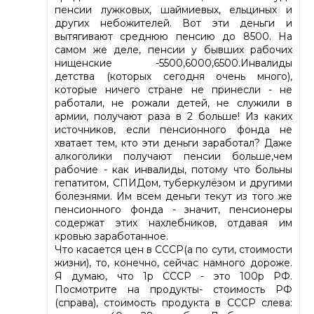
пенсии лужковых, шаймиевых, ельциных и
других небожителей. Вот эти деньги и
вытягивают среднюю пенсию до 8500. На
самом же деле, пенсии у бывших рабочих
нищенские -5500,6000,6500.Инвалиды
детства (которых сегодня очень много),
которые ничего стране не принесли - не
работали, не рожали детей, не служили в
армии, получают раза в 2 больше! Из каких
источников, если пенсионного фонда не
хватает тем, кто эти деньги заработал? Даже
алкоголики получают пенсии больше,чем
рабочие - как инвалиды, потому что больны
гепатитом, СПИДом, туберкулёзом и другими
болезнями. Им всем деньги текут из того же
пенсионного фонда - значит, пенсионеры
содержат этих нахлебников, отдавая им
кровью заработанное.
Что касается цен в СССР(а по сути, стоимости
жизни), то, конечно, сейчас намного дороже.
Я думаю, что 1р СССР - это 100р РФ.
Посмотрите на продукты- стоимость РФ
(справа), стоимость продукта в СССР слева: