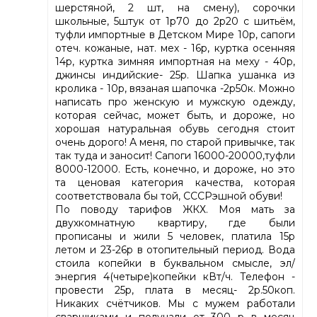
шерстяной, 2 шт, на смену), сорочки
школьные, 5штук от 1р70 до 2р20 с шитьём,
туфли импортные в Детском Мире 10р, сапоги
отеч. кожаные, нат. мех - 16р, куртка осенняя
14р, куртка зимняя импортная на меху - 40р,
джинсы индийские- 25р. Шапка ушанка из
кролика - 10р, вязаная шапочка -2р50к. Можно
написать про женскую и мужскую одежду,
которая сейчас, может быть, и дороже, но
хорошая натуральная обувь сегодня стоит
очень дорого! А меня, по старой привычке, так
так туда и заносит! Сапоги 16000-20000,туфли
8000-12000. Есть, конечно, и дороже, но это
та ценовая категория качества, которая
соответствовала бы той, СССРэшной обуви!
По поводу тарифов ЖКХ. Моя мать за
двухкомнатную квартиру, где были
прописаны и жили 5 человек, платила 15р
летом и 23-26р в отопительный период. Вода
стоила копейки в буквальном смысле, эл/
энергия 4(четыре)копейки кВт/ч. Телефон -
провести 25р, плата в месяц- 2р.50коп.
Никаких счётчиков. Мы с мужем работали
сварщиками и получали от 300 р в месяц