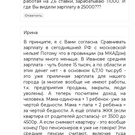
работая на 2,6 ставки, зарабатываю 11000. И
где Вы видели зарплату в 25000???
Ответить
Ирина
В принципе, я с Вами согласна. Сравнивать
зарплату в сегодняшней РФ с московской
нельзя! Потому что в провинции (за МКАДом)
зарплаты много меньше. В Иванове средняя
зарплата - чуть более 15 тысяч, а по области и
этих денег нет - в основном 6,7,10 тыс.руб -
это уже приличная зарплата для нашего
города (а многие вообще не имеют работы,
т.к. предприятия проданы, закрыты, люди
уволены). А теперь посчитаем доход на
человека. Мама-одиночка + 1 ребёнок- уже за
чертой бедности. Мама + папа + 2 ребёнка =
за чертой бедности. А ещё оплата ЖКХ (если
квартира от родителей досталась)- от 3500 до
4500р. А если снимают квартиру - это вообще
конец! Про пенсионеров я уже не говорю! Эти
средние пенсии считают, включая туда