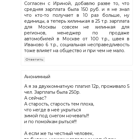
Согласен с Ириной, добавлю разве то, что
средняя зарплата была 150 руб. и я не знал
что кто-то получает в 10 раз больше, ну
единицы, а теперь хилинькая в 25 т.р. зарплата
для Москвы совсем не хилинкая для
регионов, менеджер по продаже
автомобилей в Москве от 100 т.р., швея в
Иваново 6 т.р., социальная несправедливость
тоже влияет на общество и при чем не мало.
Ответить
Анонимный
А я за двухкомнатную платил 12р, проживало 5
чел. Зарплаты была 250р.
А сейчас?
А старость, старость тем плоха,
что негде в неё укрыться
зимой под снегом ночевать!!!
и по помойкам рыться!!!
А если же ты честный человек,