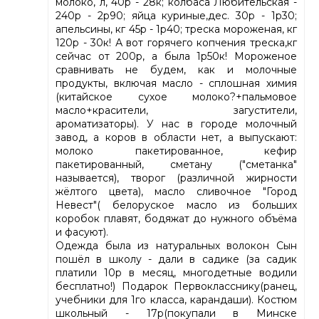
молоко, л, 40р - 28к; колбаса Любительская -
240р - 2р90; яйца куриные,дес. 30р - 1р30;
апельсины, кг 45р - 1р40; треска мороженая, кг
120р - 30к! А вот горячего копчения треска,кг
сейчас от 200р, а была 1р50к! Мороженое
сравнивать не будем, как и молочные
продукты, включая масло - сплошная химия
(китайское сухое молоко?+пальмовое
масло+красители, загустители,
ароматизаторы). У нас в городе молочный
завод, а коров в области нет, а выпускают:
молоко пакетированное, кефир
пакетированный, сметану ("сметанка"
называется), творог (различной жирности
жёлтого цвета), масло сливочное "Город
Невест"( белоруское масло из больших
коробок плавят, бодяжат до нужного объёма
и фасуют).
Одежда была из натуральных волокон Сын
пошёл в школу - дали в садике (за садик
платили 10р в месяц, многодетные водили
бесплатно!) Подарок Первокласснику(ранец,
учебники для 1го класса, карандаши). Костюм
школьный - 17р(покупали в Минске