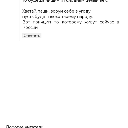
то будешь нищим и голодным целый век.
Хватай, тащи, воруй себе в угоду
пусть будет плохо твоему народу.
Вот принцип по которому живут сейчас в
России.
Ответить
Дорогие читатели!