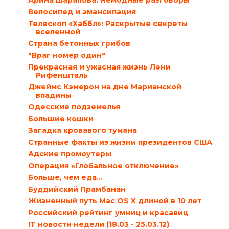
Арина Шарапова: Немодные разговоры
Велосипед и эмансипация
Телескоп «Хаббл»: Раскрытые секреты
вселенной
Страна бетонных грибов
"Враг номер один"
Прекрасная и ужасная жизнь Лени
Рифеншталь
Джеймс Кэмерон на дне Марианской
впадины
Одесские подземелья
Большие кошки
Загадка кровавого тумана
Странные факты из жизни президентов США
Адские промоутеры
Операция «Глобальное отключение»
Больше, чем еда…
Буддийский Прамбанан
Жизненный путь Mac OS X длиной в 10 лет
Российский рейтинг умниц и красавиц
IT новости недели (18.03 - 25.03.12)