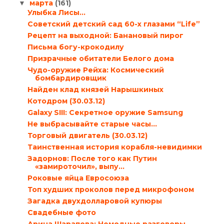
марта
(161)
▼
Улыбка Лисы…
Cоветский детский сад 60-х глазами “Life”
Рецепт на выходной: Банановый пирог
Письма богу-крокодилу
Призрачные обитатели Белого дома
Чудо-оружие Рейха: Космический
бомбардировщик
Найден клад князей Нарышкиных
Котодром (30.03.12)
Galaxy SIII: Секретное оружие Samsung
Не выбрасывайте старые часы…
Торговый двигатель (30.03.12)
Таинственная история корабля-невидимки
Задорнов: После того как Путин
«замироточил», выпу...
Роковые яйца Евросоюза
Топ худших проколов перед микрофоном
Загадка двухдолларовой купюры
Свадебные фото